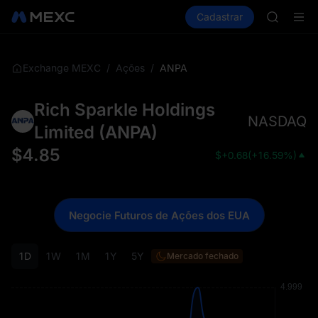
SHOP
Comprar cripto
Mercados
Cadastrar
Spot
Futuros
LLY
P
BLESS
HEI
CYS
/
/
ANPA
Exchange MEXC
Ações
SHOP
LLY
Rich Sparkle Holdings
BLESS
NASDAQ
HEI
Limited
(
ANPA
)
CYS
$
4.85
$
+0.68
(
+16.59%
)
Negocie Futuros de Ações dos EUA
1D
1W
1M
1Y
5Y
Mercado fechado