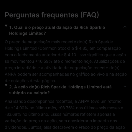
Perguntas frequentes (FAQ)
1
.
Qual é o preço atual da ação da
Rich Sparkle
Holdings Limited
?
O preço de negociação mais recente do(a) 
Rich Sparkle 
Holdings Limited
 (
Common Stock
) é 
$ 4.85
, em comparação 
com o fechamento anterior de 
$ 4.10
. Isso significa que a ação 
se movimentou 
+16.59%
 até o momento hoje. Atualizações de 
preço intradiário e a atividade de negociação recente do(a) 
ANPA
 podem ser acompanhadas no gráfico ao vivo e na seção 
de cotações desta página.
2
.
A ação do(a)
Rich Sparkle Holdings Limited
está
subindo ou caindo?
Analisando desempenhos recentes, a 
ANPA
 teve um retorno 
de 
+14.00%
 no último mês, 
-93.76%
 nos últimos seis meses e 
-83.68%
 no último ano. Esses números refletem apenas a 
variação do preço da ação, sem considerar o impacto dos 
dividendos. Juntos, eles descrevem o 
Fraco
 do preço da ação 