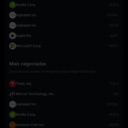
Nvidia Corp.
NVDA
Alphabet Inc.
GOOGL
Alphabet Inc.
GOOG
Apple Inc.
AAPL
Microsoft Corp.
MSFT
Mais negociadas
Descubra as ações americanas mais negociadas hoje
Tesla, Inc.
TSLA
Micron Technology, Inc.
MU
Alphabet Inc.
GOOGL
Nvidia Corp.
NVDA
Amazon.Com Inc.
AMZN