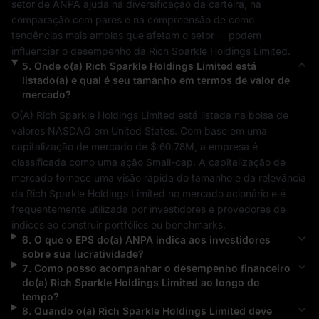
setor de 
ANPA
 ajuda na diversificação da carteira, na 
comparação com pares e na compreensão de como 
tendências mais amplas que afetam o setor 
--
 podem 
influenciar o desempenho da 
Rich Sparkle Holdings Limited
.
5
.
Onde o(a)
Rich Sparkle Holdings Limited
está
listado(a) e qual é seu tamanho em termos de valor de
mercado?
O(A) 
Rich Sparkle Holdings Limited
 está listada na bolsa de 
valores 
NASDAQ
 em 
United States
. Com base em uma 
capitalização de mercado de 
$ 60.78M
, a empresa é 
classificada como uma ação 
Small-cap
. A capitalização de 
mercado fornece uma visão rápida do tamanho e da relevância 
da 
Rich Sparkle Holdings Limited
 no mercado acionário e é 
frequentemente utilizada por investidores e provedores de 
índices ao construir portfólios ou benchmarks.
6
.
O que o EPS do(a)
ANPA
indica aos investidores
sobre sua lucratividade?
7
.
Como posso acompanhar o desempenho financeiro
do(a)
Rich Sparkle Holdings Limited
ao longo do
tempo?
8
.
Quando o(a)
Rich Sparkle Holdings Limited
deve