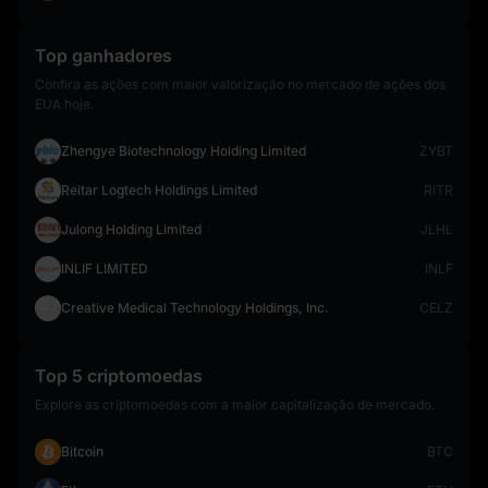
Top ganhadores
Confira as ações com maior valorização no mercado de ações dos
EUA hoje.
Zhengye Biotechnology Holding Limited
ZYBT
Reitar Logtech Holdings Limited
RITR
Julong Holding Limited
JLHL
INLIF LIMITED
INLF
Creative Medical Technology Holdings, Inc.
CELZ
Top 5 criptomoedas
Explore as criptomoedas com a maior capitalização de mercado.
Bitcoin
BTC