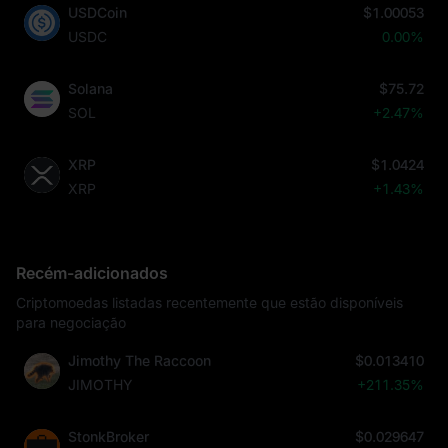
USDCoin
$1.00053
USDC
0.00%
Solana
$75.72
SOL
+2.47%
XRP
$1.0424
XRP
+1.43%
Recém-adicionados
Criptomoedas listadas recentemente que estão disponíveis
para negociação
Jimothy The Raccoon
$0.013410
JIMOTHY
+211.35%
StonkBroker
$0.029647