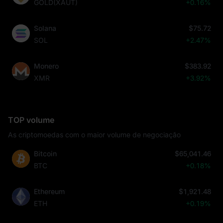
GOLD(XAUT)
+0.16%
Solana
$75.72
SOL
+2.47%
Monero
$383.92
XMR
+3.92%
TOP volume
As criptomoedas com o maior volume de negociação
Bitcoin
$65,041.46
BTC
+0.18%
Ethereum
$1,921.48
ETH
+0.19%