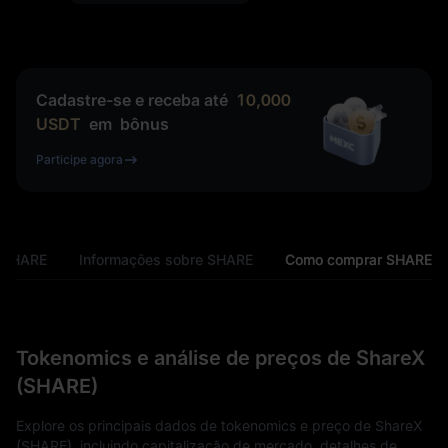
Cadastre-se e receba até
10,000
USDT
em
bônus
Participe agora
 SHARE
Informações sobre SHARE
Como comprar SHARE
Tokenomics e análise de preços de ShareX
(SHARE)
Explore os principais dados de tokenomics e preço de ShareX
(SHARE), incluindo capitalização de mercado, detalhes de