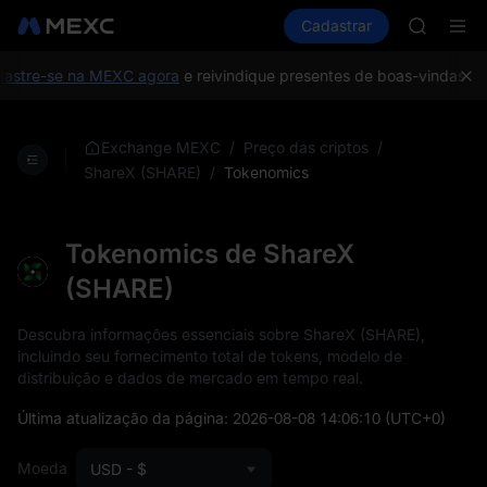
AAOI
Comprar cripto
Mercados
Cadastrar
Spot
Futuros
SKYAI
S
UNITREE 
SPCX ris
stre-se na MEXC agora
e reivindique presentes de boas-vindas no 
GOLD(X
AAOI
SKYAI
/
/
Exchange MEXC
Preço das criptos
UNITREE 
/
Tokenomics
ShareX (SHARE)
SPCX ris
Tokenomics de ShareX
(SHARE)
Descubra informações essenciais sobre ShareX (SHARE),
incluindo seu fornecimento total de tokens, modelo de
distribuição e dados de mercado em tempo real.
Última atualização da página:
2026-08-08 14:06:10
(UTC+0)
Moeda
USD - $