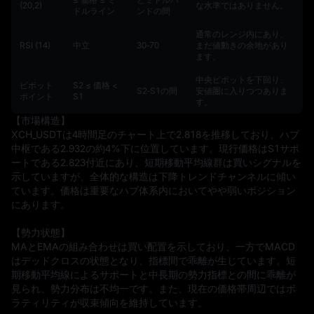
(20,2)
な水準ではありません。
ドルライン
ンドの間
通常のレンジ内にあり、
RSI (14)
中立
30‑70
まだ値動きの余地があり
ます。
中央ピボットを下回り、
ピボット
S2 ≤ 価格 <
S2‑S1の間
安値圏に入りつつありま
ポイント
S1
す。
【市場構造】  

XCH_USDTは4時間足のチャート上で2.818を推移しており、ハブ
中枢である2.932の約4%下に位置しています。現行価格はS1サポ
ートである2.823付近にあり、短期移動平均線群は買いシグナルを
示していますが、全体的な構造は下降トレンドチャンネルに傾い
ています。価格は重要なハブ体系内においてやや弱いポジション
にあります。

【勢力状態】  

MAとEMAの組み合わせは買い配置を示しており、一方でMACD
はデッドクロスの状態となり、指標間で乖離が生じています。短
期移動平均線によるサポートと中長期の勢力指標との間に乖離が
見られ、勢力分布は不均一です。また、現在の価格帯周辺ではボ
ラティリティが収束傾向を維持しています。
