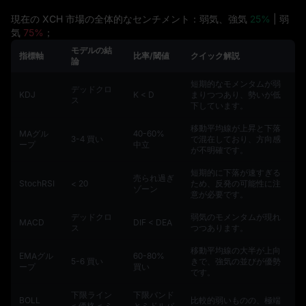
現在の XCH 市場の全体的なセンチメント：弱気、強気
25%
| 弱
気
75%
；
モデルの結
指標軸
比率/閾値
クイック解説
論
短期的なモメンタムが弱
デッドクロ
KDJ
K < D
まりつつあり、勢いが低
ス
下しています。
移動平均線が上昇と下落
MAグル
40-60%
3-4 買い
で混在しており、方向感
ープ
中立
が不明確です。
短期的に下落が速すぎる
売られ過ぎ
StochRSI
< 20
ため、反発の可能性に注
ゾーン
意が必要です。
デッドクロ
弱気のモメンタムが現れ
MACD
DIF < DEA
ス
つつあります。
移動平均線の大半が上向
EMAグル
60-80%
5-6 買い
きで、強気の並びが優勢
ープ
買い
です。
下限ライン
下限バンド
BOLL
比較的弱いものの、極端
≤ 価格 ≤ ミ
とミドルバ