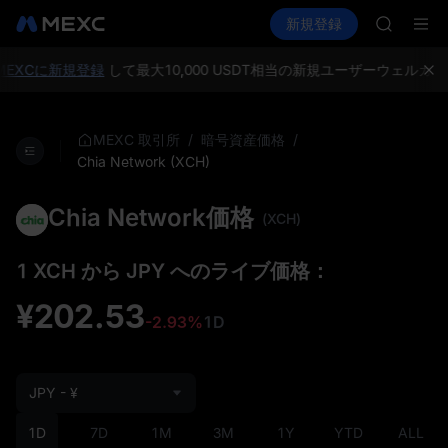
GOLD(X
暗号資産を購入
市場
現物
新規登録
先物取引
AAOI
SPCX
SKYAI
UNITRE
EXCに新規登録
して最大10,000 USDT相当の新規ユーザーウェルカ
ロックア
GOLD(X
AAOI
/
/
MEXC 取引所
暗号資産価格
SKYAI
Chia Network (XCH)
UNITRE
ロックア
Chia Network価格
(XCH)
1 XCH から JPY へのライブ価格：
¥202.53
-2.93%
1D
JPY - ¥
1D
7D
1M
3M
1Y
YTD
ALL