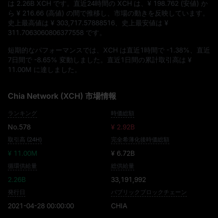
は
2.26B XCH
です。直近24時間の XCH は、
¥ 198.762
(安値) か
ら
¥ 216.66
(高値) の間で推移し、市場の動きを反映しています。
史上最高値は
¥ 303,717.57888516
、史上最安値は
¥
311.7063060806377558
です。
短期的なパフォーマンスでは、XCH は直近1時間で
-1.38%
、直近
7日間で
-8.65%
変動しました。直近1日間の累計取引高は
¥
11.00M
に達しました。
Chia Network (XCH) 市場情報
ランキング
時価総額
No.578
¥ 2.92B
取引高 (24H)
完全希薄化後時価総額
¥ 11.00M
¥ 6.72B
循環供給量
総供給量
2.26B
33,191,992
発行日
パブリックブロックチェーン
2021-04-28 00:00:00
CHIA