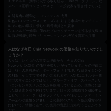
3. エネルギー効率に関する取り組み - Chiaの「グリーン」な
スペース証明コンセンサスは、ESG投資家を引き付けていま
す。
4. 開発者の活動とエコシステムの成長
5. 他のコンセンサスメカニズムに対する市場のセンチメント
6. その他の環境に優しい暗号通貨との競争
7. エネルギー効率に優れたブロックチェーンを巡る規制動向
8. 持続可能な暗号ソリューションへの機関投資家の採用
人はなぜ今日 Chia Network の価格を知りたいのでし
ょうか？
人々は、いくつかの重要な理由から、今日のChia 
Network（XCH）の価格を知りたがっています。その理由に
は、取引の意思決定、ポートフォリオ管理、投資タイミング
の判断、そして市場分析が含まれます。XCHはエネルギー集
約型のマイニングではなく、プルーフ・オブ・スペースとい
うコンセンサスメカニズムを採用しているため、環境に配慮
した投資家を引き付けています。日々の価格動向を追跡する
ことで、トレーダーはボラティリティを活かし、ファーミン
グ事業の収益性を評価し、この新興のグリーン仮想通貨市場
において、情報に基づいた売買の意思決定を行うことができ
ます。