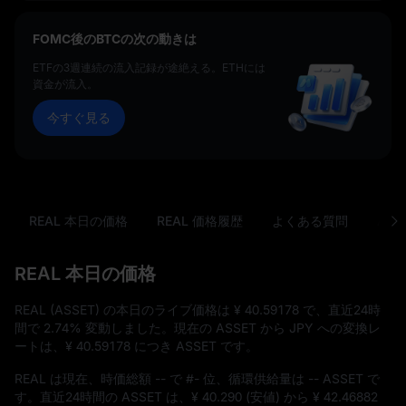
FOMC後のBTCの次の動きは
ETFの3週連続の流入記録が途絶える。ETHには
資金が流入。
今すぐ見る
REAL 本日の価格
REAL 価格履歴
よくある質問
ASS
REAL 本日の価格
REAL (ASSET) の本日のライブ価格は
¥ 40.59178
で、直近24時
間で
2.74%
変動しました。現在の ASSET から JPY への変換レ
ートは、
¥ 40.59178
につき ASSET です。
REAL は現在、時価総額
--
で
#-
位、循環供給量は
-- ASSET
で
す。直近24時間の ASSET は、
¥ 40.290
(安値) から
¥ 42.46882