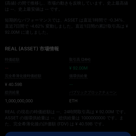
(高値) の間で推移し、市場の動きを反映しています。史上最高値
は
--
、史上最安値は
--
です。
短期的なパフォーマンスでは、ASSET は直近1時間で
-0.34%
、
直近7日間で
-4.62%
変動しました。直近1日間の累計取引高は
¥
92.00M
に達しました。
REAL (ASSET) 市場情報
時価総額
取引高 (24H)
--
¥ 92.00M
完全希薄化後時価総額
循環供給量
¥ 40.59B
--
総供給量
パブリックブロックチェーン
1,000,000,000
ETH
REAL の現在の時価総額は
--
、24時間取引高は
¥ 92.00M
です。
ASSET の循環供給量は
--
、総供給量は
1000000000
です。ま
た、完全希薄化後の評価額 (FDV) は
¥ 40.59B
です。