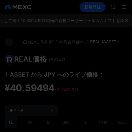
ACE
暗号資産を購入
市場
現物
新規登録
先物取引
HFT
UNITRE
SPCX
UNITREE
録
して最大10,000 USDT相当の新規ユーザーウェルカムギフトを獲得
Unitre
UNITRE
ロックア
/
/
REAL (ASSET)
MEXC 取引所
暗号資産価格
SKYAI
ACE
REAL価格
HFT
(ASSET)
SPCX
UNITREE
1 ASSET から JPY へのライブ価格：
Unitre
UNITRE
¥40.59494
-2.74%
1D
ロックア
JPY - ¥
1D
7D
1M
3M
1Y
YTD
ALL