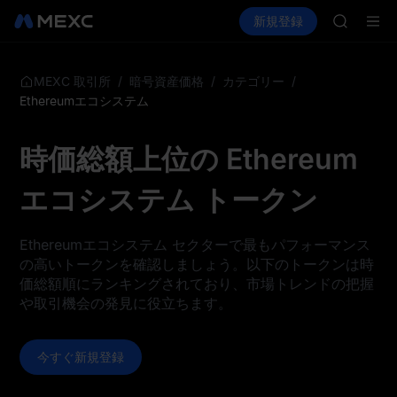
AAOI
暗号資産を購入
市場
現物
新規登録
先物取引
SKYAI
SPCX
UNITRE
ロックア
GOLD(X
/
/
/
MEXC 取引所
暗号資産価格
カテゴリー
AAOI
Ethereumエコシステム
SKYAI
UNITRE
時価総額上位の Ethereum
ロックア
エコシステム トークン
Ethereumエコシステム セクターで最もパフォーマンス
の高いトークンを確認しましょう。以下のトークンは時
価総額順にランキングされており、市場トレンドの把握
や取引機会の発見に役立ちます。
今すぐ新規登録