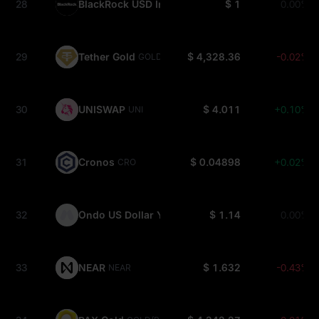
28
BlackRock USD Institutional Digital Liquidity Fun
$ 1
0.00%
29
Tether Gold
$ 4,328.36
-0.02%
GOLD(XAUT)
30
UNISWAP
$ 4.011
+0.10%
UNI
31
Cronos
$ 0.04898
+0.02%
CRO
32
Ondo US Dollar Yield
$ 1.14
0.00%
USDY
33
NEAR
$ 1.632
-0.43%
NEAR