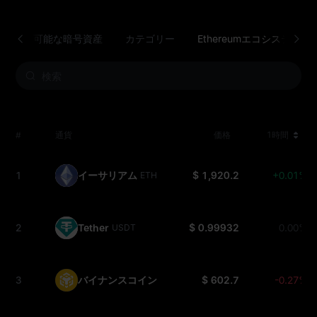
取引可能な暗号資産
カテゴリー
Ethereumエコシステム
#
通貨
価格
1時間
1
イーサリアム
$ 1,920.2
+0.01%
ETH
2
Tether
$ 0.99932
0.00%
USDT
3
バイナンスコイン
$ 602.7
-0.27%
BNB