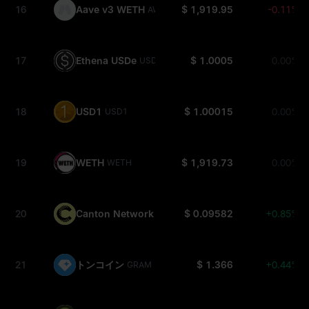
16
Aave v3 WETH
$ 1,919.95
-0.11%
AWETH
17
Ethena USDe
$ 1.0005
0.00%
USDE
18
USD1
$ 1.00015
0.00%
USD1
19
WETH
$ 1,919.73
0.00%
WETH
20
Canton Network
$ 0.09582
+0.85%
CC
21
トンコイン
$ 1.366
+0.44%
GRAM