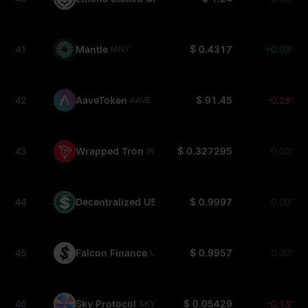
41
Mantle
$ 0.4317
+0.09%
MNT
42
AaveToken
$ 91.45
-0.28%
AAVE
43
Wrapped Tron
$ 0.327295
0.00%
WTRX
44
Decentralized USD
$ 0.9997
0.00%
USDD
45
Falcon Finance
$ 0.9957
0.00%
USDF
46
Sky Protocol
$ 0.05429
-0.13%
SKY