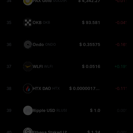
34
PAX Gold
$ 4,342.27
-0.01%
GOLD(PAXG)
35
OKB
$ 93.581
-0.04%
OKB
36
Ondo
$ 0.35575
-0.16%
ONDO
37
WLFI
$ 0.0516
+0.19%
WLFI
38
HTX DAO
$ 0.000001799
-0.11%
HTX
39
Ripple USD
$ 1.0
0.00%
RLUSD
40
Ethena Staked USDe
$ 1.24
0.00%
SUSDE