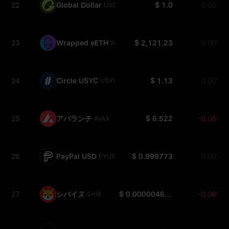
22
Global Dollar
$ 1.0
0.00%
USDG
23
Wrapped eETH
$ 2,121.23
0.00%
WEETH
24
Circle USYC
$ 1.13
0.00%
USYC
25
アバランチ
$ 6.522
-0.08%
AVAX
26
PayPal USD
$ 0.999773
0.00%
PYUSD
27
シバイヌ
$ 0.000004634
-0.06%
SHIB