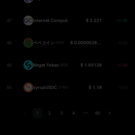
47
Internet Computer
$ 2.221
+0.36%
ICP
48
ペペコイン
$ 0.000002869
0.00%
PEPE
49
Bitget Token
$ 1.65138
-0.04%
BGB
50
syrupUSDC
$ 1.18
0.00%
SYRUPUSDC
1
2
3
4
60
•••