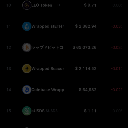
10
LEO Token
$ 9.71
0.00%
LEO
11
Wrapped stETH
$ 2,382.94
-0.03%
WSTETH
12
ラップドビットコイン
$ 65,073.26
-0.03%
WBTC
13
Wrapped Beacon ETH
$ 2,114.52
-0.01%
WBETH
14
Coinbase Wrapped BTC
$ 64,982
-0.02%
CBBTC
15
sUSDS
$ 1.11
0.00%
SUSDS