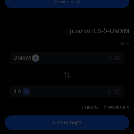
לקנות Manadia
UMXM-ל-ILS מחשבון
סְכוּם
UMXM
ILS
1 UMXM = 0.688298 ILS
לִקְנוֹת UMXM