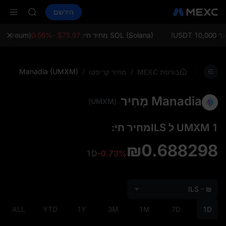
LD(XAU)
קנה קריפטו
שווקים
ספוט
הירשם
חוזים עתידיים
AAOI
SPCX
SKYAI
on Aug 10
U!
SOL (Solana) מחיר חי:
$75.97 -0.56%
ETH (Ethereum) מ
up expiry
LD(XAU)
AAOI
Manadia (UMXM)
/
/
בורסת MEXC
מחיר קריפטו
SKYAI
on Aug 10
Manadia מְחִיר
up expiry
(UMXM)
1 UMXM ל ILSמחיר חי:
₪0.688298
1D
-0.73%
ILS - ₪
ALL
YTD
1Y
3M
1M
7D
1D