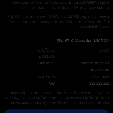
(נמוך) ל
₪ 0.72657
(גבוה), מה שמשקף את פעילות השוק. השיא
ההיסטורי שלה עומד על
--
, בעוד שהנמוך ההיסטורי היה
--
.
ביצועים לטווח קצר, UMXM נע ב
0.00%
בשעה האחרונה ו
-13.14%
ב-7 הימים האחרונים. במהלך היממה האחרונה, נפח המסחר הכולל
הגיע ל
₪ 329.63K
.
Manadia (UMXM) מידע שוק
שווי שוק
נפח (24 שעות)
₪ 329.63K
--
שווי שוק מדולל לחלוטין
אספקת מחזור
--
₪ 206.49M
אספקה כוללת
בלוקצ'יין ציבורי
BSC
300,000,000
שווי השוק הנוכחי של Manadia הוא
--
, עם נפח מסחר ב-24 השעות
האחרונות של
₪ 329.63K
. ההיצע במחזור של UMXM הוא
--
, עם היצע
כולל של
300000000
. שוויו המדולל המלא (FDV) הוא
₪ 206.49M
.