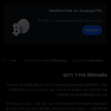
Hawkish Feds vs. Surging ETFs
$172M ETF inflows before NFP: Signal or trap?
Explore
Manadia מחיר היום
Manadia היסטוריית מחירים
שאלות נפוצ
Manadia מחיר היום
מחיר Manadia (UMXM) בזמן אמת היום הוא
₪ 0.688298
, עם שינוי
של
0.73%
ב-24 השעות האחרונות. שער ההמרה הנוכחי מ UMXM ל
ILS הוא
₪ 0.688298
לכל UMXM.
Manadia כרגע מדורג במקום
#-
לפי שווי שוק של
--
, עם היצע במחזור
של
-- UMXM
. ב‑24 השעות האחרונות, UMXM סחר בין
₪ 0.617734