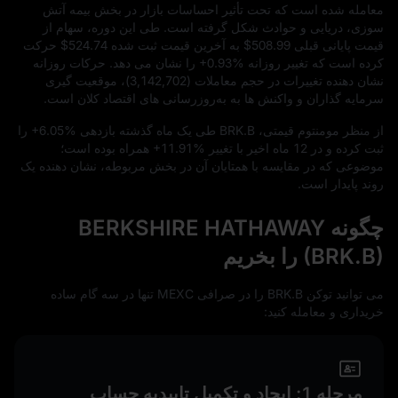
معامله شده است که تحت تأثیر احساسات بازار در بخش بیمه آتش
سوزی، دریایی و حوادث شکل گرفته است. طی این دوره، سهام از
قیمت پایانی قبلی
$508.99
به آخرین قیمت ثبت‌ شده
$524.74
حرکت
کرده است که تغییر روزانه
+0.93%
را نشان می‌ دهد. حرکات روزانه
نشان‌ دهنده تغییرات در حجم معاملات (
3,142,702
)، موقعیت‌ گیری
سرمایه‌ گذاران و واکنش‌ ها به به‌روزرسانی‌ های اقتصاد کلان است.
از منظر مومنتوم قیمتی، BRK.B طی یک ماه گذشته بازدهی
+6.05%
را
ثبت کرده و در
12
ماه اخیر با تغییر
+11.91%
همراه بوده است؛
موضوعی که در مقایسه با همتایان آن در بخش مربوطه، نشان‌ دهنده یک
روند پایدار است.
چگونه BERKSHIRE HATHAWAY
(BRK.B) را بخریم
می‌ توانید توکن BRK.B را در صرافی MEXC تنها در سه گام ساده
خریداری و معامله کنید:
مرحله 1: ایجاد و تکمیل تاییدیه حساب