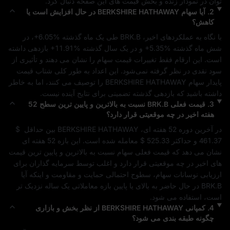
توان در نمودار زنده و بخش قیمت‌ های این صفحه دنبال کرد.
2
.
آیا سهام
BERKSHIRE HATHAWAY
در حال افزایش است یا
کاهش؟
با نگاه به عملکردهای اخیر، 
BRK.B
 طی یک ماه گذشته 
+6.05%
، در 
شش ماه گذشته 
+5.35%
 و در یک سال گذشته 
+11.91%
 بازدهی داشته 
است. این ارقام فقط تغییرات قیمت سهام را نشان می‌ دهند و تأثیری از 
سود نقدی در نظر گرفته نمی‌شود. این اعداد به‌ طور کلی شتاب قیمت 
پایدار
 سهام 
BERKSHIRE HATHAWAY
 را توصیف می‌ کنند، اما به خاطر 
داشته باشید که بازدهی گذشته تضمینی برای نتایج آینده نیست.
3
.
قیمت فعلی
BRK.B
نسبت به بالاترین و پایین‌ ترین سطح 52
هفته اخیر در چه موقعیتی قرار دارد؟
در آخرین دوره 52 هفته‌ ای، 
BERKSHIRE HATHAWAY
 بین حداقل 
$ 
461.37
 و حداکثر 
$ 525.33
 معامله شده است. این بازه 52 هفته‌ ای 
نشان می‌ دهد که قیمت فعلی سهام نسبت به بالاترین و پایین‌ ترین قیمت‌ 
های اخیر در چه موقعیتی قرار دارد و اغلب توسط سرمایه‌ گذاران برای 
ارزیابی نوسانات سهام، سطوح احتمالی حمایت و مقاومت و اینکه آیا 
BRK.B
 در حال حاضر به بالای یا پایین بازه معاملاتی یک ساله نزدیک‌ تر 
است، استفاده می‌ شود.
4
.
کمپانی
BERKSHIRE HATHAWAY
از نظر بخش و بازاری
چگونه طبقه‌ بندی می‌ شود؟