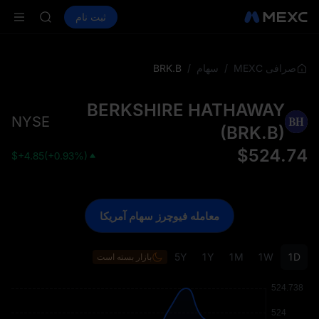
LD(XAU)
خرید ارز دیجیتال
بازارها
اسپات
ثبت نام
فیوچرز
SPCX
SPCX
CASHCAT
HFT
UNITREE
BRK.B
/
/
صرافی MEXC
سهام
فیوچرز یون
LD(XAU)
BERKSHIRE HATHAWAY
SPCX
NYSE
CASHCAT
(
BRK.B
)
HFT
$
524.74
$
+4.85
(
+0.93%
)
UNITREE
فیوچرز یون
معامله فیوچرز سهام آمریکا
5Y
1Y
1M
1W
1D
بازار بسته است