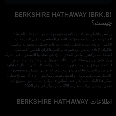
BERKSHIRE HATHAWAY (BRK.B)
چیست؟
برکشر هاثاواي شركت مالكيّة به طيف واسع من الشركات الفرعيّة
المنخرطة في أنشطة متنوّعة. القطاع الأساسي لأعمال الشركة هو
التأمين، والذي تديره بشكل رئيسي شركات جييكو، ومجموعة بركشر
هاثاواي لإعادة التأمين، ومجموعة بركشر هاثاواي للتأمين الأساسي.
استخدمت بركشر الفائض النقدي الناتج عن عملياتها للاستحواذ على شركة
بيرلينغتون نورثرن سانتا في (سكك حديدية)، وشركة بركشر هاثاواي
للطاقة (مرافق وشركات توزيع الطاقة)، والشركات التي تشكّل عملياتها
في مجال التصنيع والخدمات والبيع بالتجزئة (والتي تشمل بريسيسيون
كاستبارتس، ولوبريزول، وكلايتون هومز، ومارمون، وإم آي سي/إيسكار).
يتميّز هذا التكتل بأنه يُدار على أساس لا مركزي تمامًا. من المتوقّع أن
تحقق بركشر إيرادات تقارب 375 مليار دولار في عام 2025.
اطلاعات BERKSHIRE HATHAWAY