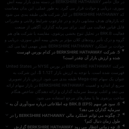
در حال حاضر 
BERKSHIRE HATHAWAY
 در دسته‌ بندی بازار 
بیمه آتش 
سوزی، دریایی و حوادث
 قرار می‌ گیرد. به‌ طور عملی، این بدان معناست 
که 
BERKSHIRE HATHAWAY
 در کنار شرکت‌ هایی طبقه‌ بندی می‌ شود 
که بازارهای هدف مشابهی دارند و در چارچوب شرایط رقابتی و مقرراتی 
قابل‌ قیاس فعالیت می‌ کنند. برای سرمایه‌ گذاران، آگاهی از صنعت 
فعالیت 
BRK.B
 در تحلیل تنوع‌ بخشی پرتفوی، مقایسه با شرکت‌ های هم‌ 
گروه و درک تأثیر روندهای کلان مؤثر بر بخش 
بیمه آتش سوزی، دریایی و 
حوادث
 بر عملکرد 
BERKSHIRE HATHAWAY
 نقش مهمی ایفا می‌ کند.
5
.
شرکت
BERKSHIRE HATHAWAY
در کدام بورس فهرست
شده و ارزش بازار آن چقدر است؟
شرکت 
BERKSHIRE HATHAWAY
 در بورس 
NYSE
 در 
United States
فهرست شده است. با توجه به ارزش بازار 
$ 1.12T
، این شرکت به‌ 
عنوان یک سهام 
Mega-cap
 طبقه‌ بندی می‌ شود. ارزش بازار تصویری 
سریع از اندازه و اهمیت 
BERKSHIRE HATHAWAY
 در بازار سهام ارائه 
می‌ دهد و اغلب توسط سرمایه‌ گذاران و ارائه‌ دهندگان شاخص هنگام 
ساخت پرتفوی‌ ها یا معیارهای مرجع استفاده می‌ شود.
6
.
سود هر سهم (EPS)
BRK.B
چه اطلاعاتی درباره سودآوری آن به
سرمایه‌ گذاران می‌ دهد؟
7
.
چگونه می‌ توانم عملکرد مالی
BERKSHIRE HATHAWAY
را در
طول زمان دنبال کنم؟
8
.
چه زمانی انتظار می‌ رود
BERKSHIRE HATHAWAY
گزارش