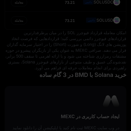
SOLUSDC
73.21
دائمی
معامله
SOLUSD
73.21
دائمی
معامله
امکان معامله قرارداد فیوچرز SOL را در میان پرطرفدارترین
قراردادهای فیوچرز دائمی بررسی کنید؛ قراردادهایی که فرصت اتخاذ
پوزیشن‌ های لانگ (Long) و شورت (Short) را در اختیار سرمایه‌ گذاران
قرار می‌ دهند. صرافی MEXC به‌ عنوان یکی از بازیگران پیشرو در حوزه
مشتقات رمزارزی شناخته می‌ شود و با ارائه اهرمی تا سقف 500 برابر،
نقدشوندگی عمیق و طیف متنوعی از بازارهای فیوچرز Solana، بستری
راهبردی برای انجام معاملات حرفه‌ ای فراهم می‌ آورد.
خرید Solana با BMD در 3 گام ساده
ایجاد حساب کاربری در MEXC
در وب‌ سایت MEXC ثبت‌ نام کنید یا اپلیکیشن آن را دانلود نمایید