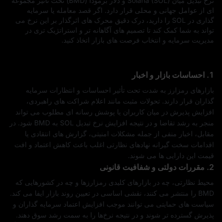
نرخ تبدیل میان Solana (SOL) و دلار برمودا (BMD) تحت‌ تأثیر مجموعه‌
ای از عوامل جهانی و محلی قرار دارد. اگر قصد معامله یا سرمایه‌
گذاری در SOL را دارید، درک دقیق محرک‌ های اثرگذار بر این نرخ می‌
تواند به شما کمک کند تا تصمیم‌ های آگاهانه‌ تر و استراتژیک‌ تری در
مدیریت سرمایه و انتخاب فرصت‌ های بازار اتخاذ کنید.
1. احساسات بازار و اخبار
بازارهای رمزارز به‌ شدت تحت‌ تأثیر احساسات و انتظارات سرمایه‌
گذاران قرار دارند. تحولات مثبت مانند اعلام شراکت‌ های راهبردی،
افزایش پذیرش در میان کاربران یا پوشش رسانه‌ ای مطلوب می‌ تواند
منجر به رشد تقاضا و در نتیجه افزایش نرخ تبدیل SOL به BMD شود. در
مقابل، اخبار منفی از جمله مشکلات امنیتی، گزارش‌ های انتقادی یا
اقدامات سخت‌ گیرانه نهادهای نظارتی اغلب باعث کاهش اعتماد و افت
قیمت این دارایی‌ ها می‌ شوند.
2. مقررات دولتی و شفافیت قانونی
محیط نظارتی، چه در بازارهای کلیدی رمزارزها و چه در کشورهایی که
BMD را منتشر می‌ کنند، نقشی اساسی در تعیین روند بازار ایفا می‌ کند.
سیاست‌ های حمایتی می‌ توانند موجب افزایش اعتماد سرمایه‌ گذاران و
پذیرش گسترده‌ تر شوند و در نتیجه نرخ‌ها را به سمت رشد سوق دهند.