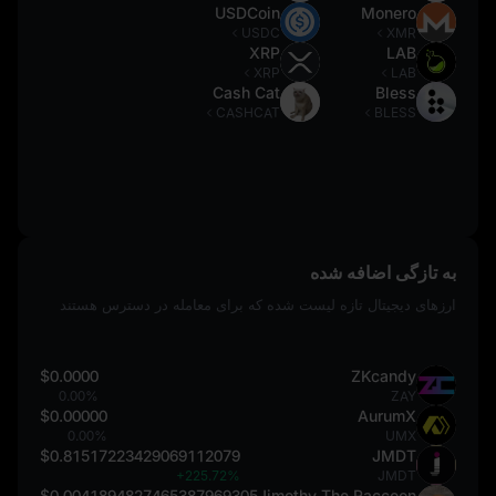
USDCoin
Monero
USDC
XMR
XRP
LAB
XRP
LAB
Cash Cat
Bless
CASHCAT
BLESS
به تازگی اضافه شده
ارزهای دیجیتال تازه لیست شده که برای معامله در دسترس هستند
$0.0000
ZKcandy
0.00%
ZAY
$0.00000
AurumX
0.00%
UMX
$0.81517223429069112079
JMDT
+225.72%
JMDT
$0.0041894827465387969305
Jimothy The Raccoon