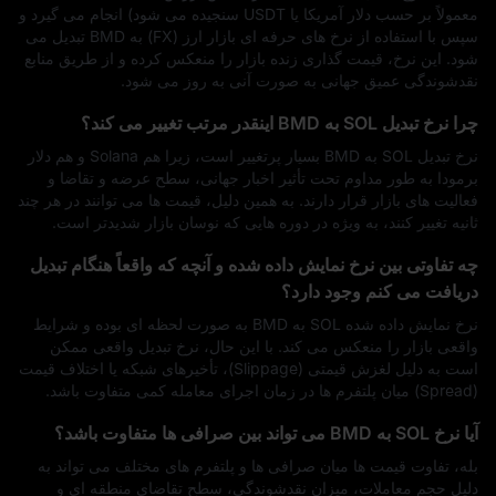
معمولاً بر حسب دلار آمریکا یا USDT سنجیده می‌ شود) انجام می‌ گیرد و
سپس با استفاده از نرخ‌ های حرفه‌ ای بازار ارز (FX) به BMD تبدیل می‌
شود. این نرخ، قیمت‌ گذاری زنده بازار را منعکس کرده و از طریق منابع
نقدشوندگی عمیق جهانی به‌ صورت آنی به‌ روز می‌ شود.
چرا نرخ تبدیل SOL به BMD اینقدر مرتب تغییر می‌ کند؟
نرخ تبدیل SOL به BMD بسیار پرتغییر است، زیرا هم Solana و هم دلار
برمودا به‌ طور مداوم تحت‌ تأثیر اخبار جهانی، سطح عرضه و تقاضا و
فعالیت‌ های بازار قرار دارند. به همین دلیل، قیمت‌ ها می‌ توانند در هر چند
ثانیه تغییر کنند، به‌ ویژه در دوره‌ هایی که نوسان بازار شدیدتر است.
چه تفاوتی بین نرخ نمایش داده شده و آنچه که واقعاً هنگام تبدیل
دریافت می‌ کنم وجود دارد؟
نرخ نمایش‌ داده‌ شده SOL به BMD به‌ صورت لحظه‌ ای بوده و شرایط
واقعی بازار را منعکس می‌ کند. با این حال، نرخ تبدیل واقعی ممکن
است به دلیل لغزش قیمتی (Slippage)، تأخیرهای شبکه یا اختلاف قیمت
(Spread) میان پلتفرم‌ ها در زمان اجرای معامله کمی متفاوت باشد.
آیا نرخ SOL به BMD می‌ تواند بین صرافی‌ ها متفاوت باشد؟
بله، تفاوت قیمت‌ ها میان صرافی‌ ها و پلتفرم‌ های مختلف می‌ تواند به
دلیل حجم معاملات، میزان نقدشوندگی، سطح تقاضای منطقه‌ ای و