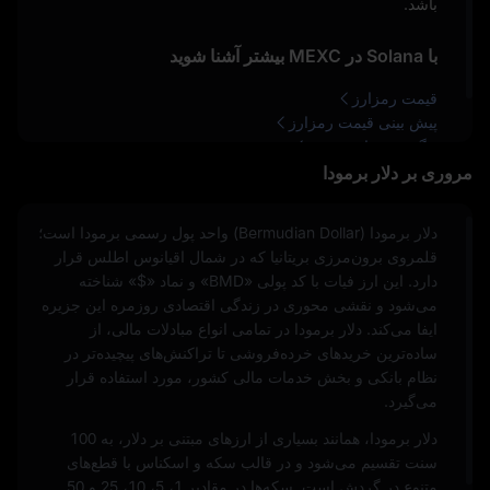
باشد.
با Solana در MEXC بیشتر آشنا شوید
قیمت رمزارز
پیش‌ بینی قیمت رمزارز
چگونه رمزارز بخریم
مروری بر دلار برمودا
دلار برمودا (Bermudian Dollar) واحد پول رسمی برمودا است؛
قلمروی برون‌مرزی بریتانیا که در شمال اقیانوس اطلس قرار
دارد. این ارز فیات با کد پولی «BMD» و نماد «$» شناخته
می‌شود و نقشی محوری در زندگی اقتصادی روزمره این جزیره
ایفا می‌کند. دلار برمودا در تمامی انواع مبادلات مالی، از
ساده‌ترین خریدهای خرده‌فروشی تا تراکنش‌های پیچیده‌تر در
نظام بانکی و بخش خدمات مالی کشور، مورد استفاده قرار
می‌گیرد.
دلار برمودا، همانند بسیاری از ارزهای مبتنی بر دلار، به 100
سنت تقسیم می‌شود و در قالب سکه و اسکناس با قطع‌های
متنوع در گردش است. سکه‌ها در مقادیر 1، 5، 10، 25 و 50