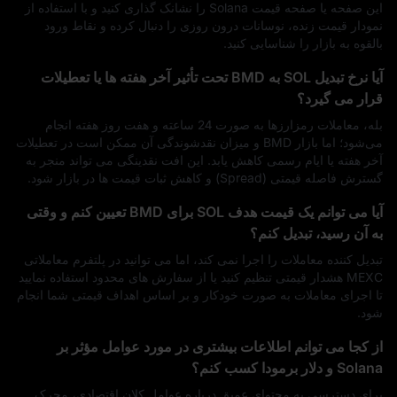
این صفحه یا صفحه قیمت Solana را نشانک‌ گذاری کنید و با استفاده از
نمودار قیمت زنده، نوسانات درون‌ روزی را دنبال کرده و نقاط ورود
بالقوه به بازار را شناسایی کنید.
آیا نرخ تبدیل SOL به BMD تحت تأثیر آخر هفته‌ ها یا تعطیلات
قرار می‌ گیرد؟
بله، معاملات رمزارزها به‌ صورت 24 ساعته و هفت روز هفته انجام
می‌شود؛ اما بازار BMD و میزان نقدشوندگی آن ممکن است در تعطیلات
آخر هفته یا ایام رسمی کاهش یابد. این افت نقدینگی می‌ تواند منجر به
گسترش فاصله قیمتی (Spread) و کاهش ثبات قیمت‌ ها در بازار شود.
آیا می‌ توانم یک قیمت هدف SOL برای BMD تعیین کنم و وقتی
به آن رسید، تبدیل کنم؟
تبدیل‌ کننده معاملات را اجرا نمی‌ کند، اما می‌ توانید در پلتفرم معاملاتی
MEXC هشدار قیمتی تنظیم کنید یا از سفارش‌ های محدود استفاده نمایید
تا اجرای معاملات به‌ صورت خودکار و بر اساس اهداف قیمتی شما انجام
شود.
از کجا می‌ توانم اطلاعات بیشتری در مورد عوامل مؤثر بر
Solana و دلار برمودا کسب کنم؟
برای دسترسی به محتوای عمیق درباره عوامل کلان اقتصادی، محرک‌