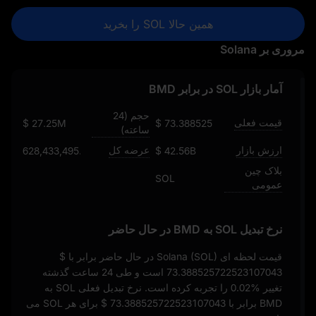
همین حالا SOL را بخرید
مروری بر Solana
آمار بازار SOL در برابر BMD
حجم (24
قیمت فعلی
$ 27.25M
$ 73.388525722523107043
ساعته)
ارزش بازار
عرضه کل
628,433,495.5021125
$ 42.56B
بلاک چین
SOL
عمومی
نرخ تبدیل SOL به BMD در حال حاضر
قیمت لحظه‌ ای Solana (SOL) در حال حاضر برابر با
$
73.388525722523107043
است و طی 24 ساعت گذشته
تغییر
0.02%
را تجربه کرده است. نرخ تبدیل فعلی SOL به
BMD برابر با
$ 73.388525722523107043
برای هر SOL می‌