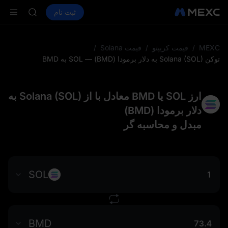
ACE
خرید ارز دیجیتال
بازارها
اسپات
ثبت نام
فیوچرز
HFT
UNITREE
SPCX
UNITREE
فیوچرز یون
MEXC
/
قیمت کریپتو
/
قیمت Solana
/
اشتراک بازار STAR UNITREE د
توکن Solana (SOL) به دلار برمودا (BMD) — SOL به BMD
افزایش SPCX با وجود پایان لاک‌آپ
SKYAI
ACE
ارز SOL یا BMD معادل با از Solana (SOL) به
HFT
دلار برمودا (BMD)
SPCX
مبدل و محاسبه‌ گر
UNITREE
فیوچرز یون
اشتراک بازار STAR UNITREE د
افزایش SPCX با وجود پایان لاک‌آپ
SOL
BMD