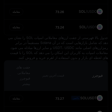
دارد.
SOL
/
USDC
در جمع‌بندی، دلار برمودا شریان حیاتی اقتصاد این جزیره
73.26
معامله
محسوب می‌شود و بستر انجام کلیه فعالیت‌های اقتصادی در این
قلمرو را فراهم می‌سازد. رابطه خاص این ارز با دلار آمریکا
SOL
/
USD1
73.24
معامله
همچنین نشان‌دهنده پیوستگی اقتصادهای ملی در سطح جهانی و
اهمیت نرخ‌های ارز باثبات در حفظ تعادل و پایداری اقتصادی
جدول بالا فهرستی از جفت‌ ارزهای معاملاتی اسپات SOL را نشان می‌
است.
دهد که شامل بازارهایی است که در آن Solana مستقیماً در برابر
رمزارزهای اصلی مانند USDT، USDC و سایر ارزها مبادله می‌ شود.
معاملات اسپات به کاربران این امکان را می‌ دهد که SOL را با قیمت‌
های لحظه‌ ای بازار و بدون استفاده از اهرم خرید و فروش کنند.
جفت‌ های
معاملاتی
فیوچرز
قیمت آخرین تغییر
فیوچرز
بیشتر
SOLUSDT
دائمی
73.27
معامله