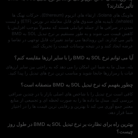
تأثیر بگذارند؟
هاوینگ‌ های Solana، ارتقاء‌ های اتریوم (Ethereum)، حرکات نهنگ‌ ها
(whales)، تأییدیه‌ های صندوق‌ های قابل معامله در بورس (ETF) و لیست
شدن در صرافی‌ ها از جمله عواملی هستند که معمولاً موجب افزایش یا
کاهش قیمت می‌ شوند و به‌ طور مستقیم بر نرخ تبدیل SOL به BMD
تأثیر می‌ گذارند. این رویدادها می‌ توانند تغییرات قابل توجهی در تقاضا و
عرضه ایجاد کنند و در نتیجه نوسانات قیمت را تحریک کنند.
آیا می‌ توانم نرخ SOL به BMD را با سایر ارزها مقایسه کنم؟
بله، مبدل ما به شما این امکان را می‌ دهد که به‌ راحتی بین سایر ارزهای
فیات یا رمزارزها جابجا شوید و مناسب‌ ترین نرخ‌ های تبدیل را پیدا کنید.
چطور بفهمم که نرخ تبدیل SOL به BMD منصفانه است؟
کافی است نرخ تبدیل را با شاخص‌ های اصلی بازار یا در چندین صرافی
بررسی کنید. مبدل ما داده‌ ها را به‌ صورت لحظه‌ ای و تجمیعی از منابع
معتبر جمع‌ آوری می‌ کند تا بهترین و رقابتی‌ ترین قیمت‌ ها را در اختیار
شما قرار دهد.
بهترین راه برای نظارت بر نرخ تبدیل SOL به BMD در طول روز
چیست؟