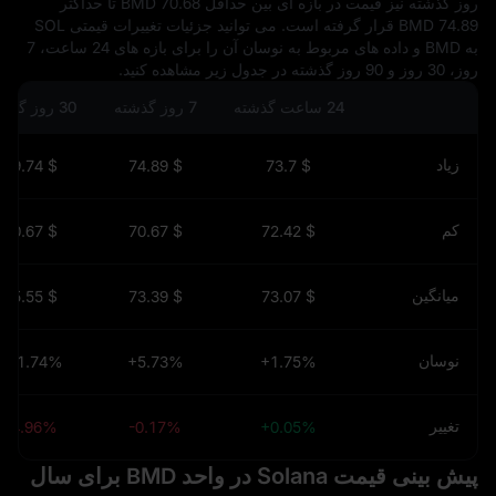
روز گذشته نیز قیمت در بازه‌ ای بین حداقل 70.68 BMD تا حداکثر
74.89 BMD قرار گرفته است. می‌ توانید جزئیات تغییرات قیمتی SOL
به BMD و داده‌ های مربوط به نوسان آن را برای بازه‌ های 24 ساعت، 7
روز، 30 روز و 90 روز گذشته در جدول زیر مشاهده کنید.
24 ساعت گذشته
7 روز گذشته
30 روز گذشته
زیاد
$ 79.74
$ 74.89
$ 73.7
کم
$ 70.67
$ 70.67
$ 72.42
میانگین
$ 75.55
$ 73.39
$ 73.07
نوسان
+11.74%
+5.73%
+1.75%
تغییر
-4.96%
-0.17%
+0.05%
پیش‌ بینی قیمت Solana در واحد BMD برای سال