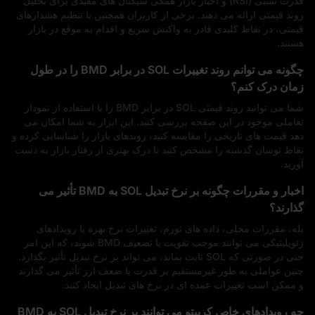
قدرت نسبی (RSI) و اخبار بازار همگی سیگنال‌ های مفیدی برای تحلیل
روند قیمتی ارائه می‌ دهند. برخی از کاربران همچنین با تنظیم هشدارهای
قیمتی، در نقاط کلیدی قادر به واکنش سریع و اقدام به موقع در بازار
هستند.
چگونه می‌ توانم روند تغییرات SOL در برابر BMD را در طول
زمان درک کنم؟
شما می‌ توانید روند قیمتی SOL در برابر BMD را با استفاده از نمودار
تعاملی موجود در این صفحه بررسی کنید. این ابزار به شما امکان می‌
دهد قیمت‌ های تاریخی را مقایسه کنید، روندهای بازار را شناسایی کرده و
نقاط نوسان گذشته را مشخص کنید تا درک بهتری از رفتار بازار به دست
آورید.
اخبار و مقررات چگونه بر نرخ تبدیل SOL به BMD تأثیر می‌
گذارند؟
بله، مقررات محلی، داده‌ های تورم، تغییرات نرخ بهره یا رویدادهای
ژئوپلیتیکی می‌ توانند موجب تقویت یا تضعیف BMD شوند، که این امر
حتی در صورتی که SOL ثابت بماند، می‌ تواند بر نرخ تبدیل تأثیر بگذارد.
چنین عواملی به‌ طور غیرمستقیم بر قدرت یا ضعف ارز تأثیر می‌ گذارند
و ممکن است تغییرات عمده‌ ای در نرخ‌ های تبدیل ایجاد کنند.
چه رویدادهای خاص کریپتو می‌ توانند بر نرخ تبدیل SOL به BMD