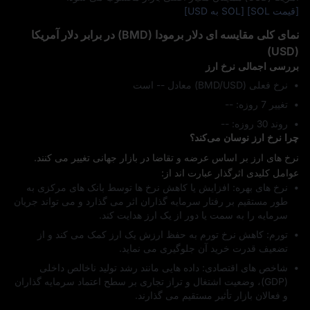
[قیمت SOL]
[SOL به USD]
نمای کلی مقایسه‌ ای دلار برمودا (BMD) در برابر دلار آمریکا
(USD)
بررسی اجمالی نرخ ارز
نرخ فعلی (BMD/USD) معادل -- است
تغییر 7 روزه: ‎--
روند 30 روزه: ‎--
چرا نرخ ارز نوسان می‌کند؟
نرخ‌ های ارز بر اساس عرضه و تقاضا در بازار جهانی تغییر می‌ کنند.
عوامل کلیدی اثرگذار عبارت‌ اند از:
نرخ‌ های بهره: افزایش یا کاهش نرخ‌ ها توسط بانک‌ های مرکزی به‌
طور مستقیم بر رفتار سرمایه‌ گذاران اثر می‌ گذارد و می‌ تواند جریان
سرمایه را به سمت یا دور از یک ارز هدایت کند.
تورم: کاهش نرخ تورم به حفظ ارزش یک ارز کمک می‌ کند و از
تضعیف قدرت خرید آن جلوگیری می‌ نماید.
شاخص‌ های اقتصادی: داده‌ هایی مانند رشد تولید ناخالص داخلی
(GDP)، وضعیت اشتغال و تراز تجاری بر سطح اعتماد سرمایه‌ گذاران
و فعالان بازار تأثیر مستقیم می‌ گذارند.