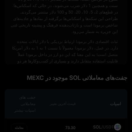
سنت و همچنین 1 دلار ضرب می‌شوند، در حالی که اسکناس‌ها
در قطع‌های 2، 5، 10، 20، 50 و 100 دلار منتشر می‌گردند.
طراحی این سکه‌ها و اسکناس‌ها برگرفته از نمادها و جاذبه‌های
شاخص برمودا است و بازتاب‌دهنده فرهنگ و پیشینه تاریخی غنی
این جزیره به شمار می‌رود.
ثبات اقتصادی دلار برمودا ارتباط نزدیکی با دلار ایالات متحده
دارد. در عمل، دلار برمودا معمولاً با نسبت 1 به 1 به دلار آمریکا
متصل است؛ به این معنا که این دو ارز در داخل برمودا عملاً
قابلیت استفاده متقابل دارند و بسیاری از کسب‌وکارها هر دو
واحد پولی را می‌پذیرند. با این حال، باید توجه داشت که خارج از
مرزهای برمودا، دلار برمودا به‌طور کلی مورد پذیرش قرار
جفت‌های معاملاتی SOL موجود در MEXC
نمی‌گیرد.
اتصال دلار برمودا به دلار آمریکا پیامدهای مهمی برای اقتصاد این
جزیره به همراه دارد. برای نمونه، تغییرات در نرخ‌های بهره یا
جفت‌ های
سیاست‌های اقتصادی ایالات متحده می‌تواند به‌طور مستقیم بر
اسپات
معاملاتی
قیمت آخرین تغییر
ارزش دلار برمودا و در نتیجه بر کل اقتصاد این قلمرو اثرگذار
اسپات بیشتر
باشد. افزون بر این، این پیوند ارزی به حفظ ثبات قیمتی در
برمودا کمک می‌کند؛ موضوعی که با توجه به وابستگی بالای این
SOL
/
USDT
73.30
معامله
اقتصاد به واردات—به‌ویژه از ایالات متحده—اهمیت مضاعفی