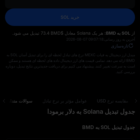
خرید SOL
از
SOL به BMD:
هر یک Solana معادل $‎73.4 BMD تبدیل می‌ شود.
آخرین به روز رسانی:
2026-08-07 09:07:18
تازه‌سازی
مبدل ارز دیجیتال به فیات MEXC نرخ‌ های تبادل لحظه‌ ای را برای تبدیل آسان SOL به
BMD ارائه می‌ دهد. تمامی قیمت‌ های ارز دیجیتال داده‌ های لحظه‌ ای هستند و ممکن
است به‌ سرعت تغییر کنند. پیشنهاد می‌ کنیم برای دریافت جدیدترین نتایج تبدیل، دوباره
بررسی کنید.
مقایسه نرخ USD
عوامل مؤثر بر نرخ تبادل
سوالات متداول
جدول تبدیل Solana به دلار برمودا
جدول تبدیل SOL به BMD