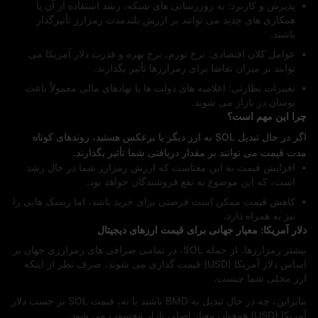
پذیرش و کاربرد: به‌ روزرسانی‌ های شبکه، رشد استفاده از آن یا
همکاری‌ های جدید می‌ توانند بر ارزش بلندمدت رمزارز تأثیرگذار
باشند.
عوامل کلان اقتصادی: نرخ تورم، نرخ بهره و قدرت دلار آمریکا می‌
توانند بر میزان تقاضا برای رمزارزها تأثیر بگذارند.
تغییرات نظارتی: اعلامیه‌ های دولت‌ ها یا نهادهای مالی معمولاً باعث
نوسان در بازار می‌ شوند.
چرا این مهم است؟
اگر در حال تبدیل SOL به ارز دیگر یا برعکس هستید، روندهای کوتاه‌
مدت قیمت می‌ توانند بر مقدار دریافتی شما تأثیر بگذارند.
افزایش قیمت به این معناست که ارزش رمزارز شما در حال رشد
است، که این موضوع به نفع فروشندگان خواهد بود.
کاهش قیمت ممکن است فرصتی برای خرید باشد، اما ریسک‌ هایی را
نیز به همراه دارد.
دلار آمریکا: معیار جهانی برای قیمت ارزهای دیجیتال
بیشتر رمزارزها، از جمله SOL، در تمامی صرافی‌ های رمزارزی جهان بر
اساس دلار آمریکا (USD) قیمت‌ گذاری می‌ شوند، صرف‌ نظر از اینکه
ارز محلی شما چیست.
بنابراین، چه در حال تبدیل به BMD باشید یا نه، قیمت SOL بر حسب دلار
آمریکا (USD) همچنان معیار اصلی بازار محسوب می‌ شود.