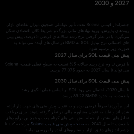
2027 و 2030
چشم‌انداز قیمتی Solana تحت‌ تأثیر عواملی همچون میزان تقاضای بازار،
روندهای پذیرش، ورود نهادهای مالی بزرگ و شرایط کلان اقتصادی شکل
می‌گیرد. با در نظر گرفتن نرخ رشد سالانه‌ ی فرضی 5 درصد، پیش‌ بینی‌
های احتمالی نرخ تبدیل SOL به BMD در سال‌ های آینده می‌ تواند به
صورت زیر ترسیم شود:
پیش‌ بینی قیمت SOL برای سال 2027
با فرض تداوم نرخ رشد سالانه 5% نسبت به سطح فعلی قیمت، Solana
می‌ تواند تا سال 2027 به حدود $‎77.07 برسد.
پیش‌ بینی قیمت SOL برای سال 2030
تا سال 2030، احتمال می‌ رود SOL بر اساس همان الگوی رشد
بلندمدت، به حدود $‎89.22 BMD برسد.
این برآوردها صرفاً فرضی بوده و به‌ عنوان پیش‌ بینی‌ های جهت‌ دار ارائه
شده‌ اند و نباید به‌ عنوان مشاوره مالی در نظر گرفته شوند. برای دریافت
تحلیل‌های بیشتر، از جمله پیش‌ بینی‌ های کوتاه‌ مدت و همچنین برآوردهای
بلندمدت تا سال 2040، به
صفحه پیش‌ بینی قیمت Solana
مراجعه کنید تا
چشم‌ اندازهای دقیق بازار و سناریوهای آینده را بررسی نمایید.