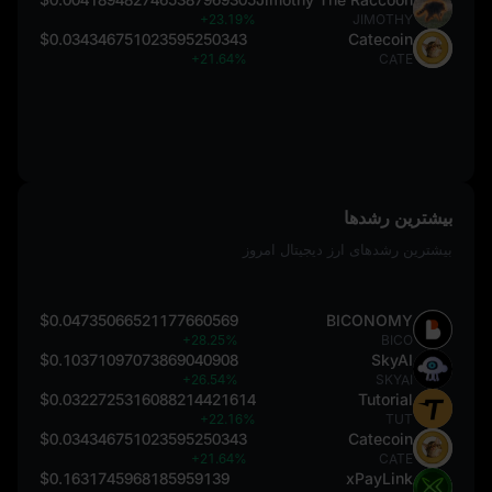
+23.19%
JIMOTHY
$0.034346751023595250343
Catecoin
+21.64%
CATE
بیشترین رشدها
بیشترین رشدهای ارز دیجیتال امروز
$0.04735066521177660569
BICONOMY
+28.25%
BICO
$0.10371097073869040908
SkyAI
+26.54%
SKYAI
$0.0322725316088214421614
Tutorial
+22.16%
TUT
$0.034346751023595250343
Catecoin
+21.64%
CATE
$0.1631745968185959139
xPayLink