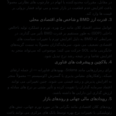
در مقابل، مقررات محدودکننده یا ابهام در چارچوب‌ های نظارتی معمولاً
باعث افزایش عدم‌ قطعیت در بازار شده و می‌ تواند فشار نزولی بر
قیمت‌ ها وارد کند.
3. قدرت ارز BMD و شاخص‌ های اقتصادی محلی
عوامل سنتی اقتصاد کلان مانند نرخ بهره، تورم و عملکرد تولید ناخالص
داخلی (GDP) به‌ طور مستقیم بر قدرت BMD تأثیر می‌ گذارند. در
شرایطی که BMD به دلیل افزایش تورم یا تغییرات سیاست‌ های
اقتصادی تضعیف می‌ شود، سرمایه‌گذاران معمولاً به سمت گزینه‌های
جایگزینی مانند SOL حرکت می‌ کنند؛ موضوعی که می‌تواند منجر به
افزایش تقاضا و در نتیجه رشد نرخ تبدیل شود.
4. بلاکچین و پیشرفت‌ های فناوری
برای رمزارزهایی مانند Solana، بهبودهای فناورانه — از جمله ارتقای
شبکه، راهکارهای مقیاس‌ پذیری یا گسترش اکوسیستم — معمولاً منجر
به افزایش پذیرش و رشد قیمتی می‌ شوند. چنین تغییراتی می‌ توانند
اعتماد سرمایه‌ گذاران را تقویت کرده و تأثیر مثبتی بر نرخ‌ های مبادله و
ارزش‌ گذاری این دارایی‌ ها داشته باشند.
5. رویدادهای مالی جهانی و روندهای بازار
روندهای کلان اقتصادی مانند نگرانی‌ ها در مورد تورم جهانی، تنش‌ های
ژئوپلیتیکی یا تغییرات نرخ بهره توسط بانک‌ های مرکزی می‌ توانند باعث