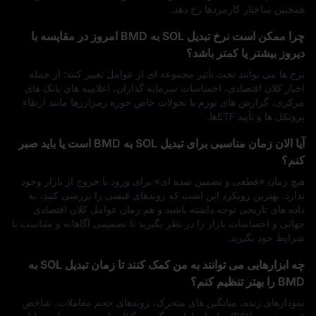
همچنین ساختار کارمزدها رخ دهد.
چرا ممکن است نرخ تبدیل SOL به BMD امروز در مقایسه با
دیروز بیشتر یا کمتر باشد؟
نرخ‌ ها می‌ توانند تحت‌ تأثیر مجموعه‌ ای از عوامل تغییر کنند؛ از جمله
اخبار کلان اقتصادی، احساسات سرمایه‌ گذاران، اعلامیه‌ های بانک‌ های
مرکزی، گزارش‌ های تورم یا تحولات خاص حوزه رمزارزها مانند ارتقاء
پروتکل‌ ها و تأیید ETFها.
آیا الان زمان مناسبی برای تبدیل SOL به BMD است یا باید صبر
کنم؟
هیچ زمان «قطعی و تضمین‌ شده‌ ای» برای ورود یا خروج از بازار وجود
ندارد. بهترین رویکرد این است که روندهای قیمتی را بررسی کنید، به
داده‌ های تاریخی توجه داشته باشید و هم‌ زمان عوامل کلان اقتصادی
جهانی و احساسات بازار را در نظر بگیرید تا تصمیمی آگاهانه و متناسب با
شرایط خود بگیرید.
چه ابزارهایی می‌ توانند به من کمک کنند تا زمان تبدیل SOL به
BMD را بهتر تنظیم کنم؟
نمودارهای زنده، میانگین‌ های متحرک، روندهای حجم معاملات، شاخص