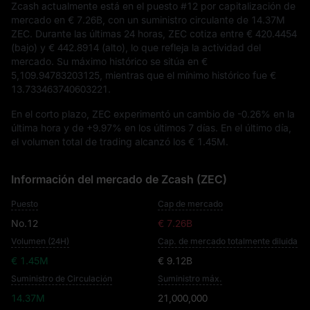
Zcash actualmente está en el puesto
#12
por capitalización de
mercado en
€ 7.26B
, con un suministro circulante de
14.37M
ZEC
. Durante las últimas 24 horas, ZEC cotiza entre
€ 420.4454
(bajo) y
€ 442.8914
(alto), lo que refleja la actividad del
mercado. Su máximo histórico se sitúa en
€
5,109.94783203125
, mientras que el mínimo histórico fue
€
13.733463740603221
.
En el corto plazo, ZEC experimentó un cambio de
-0.26%
en la
última hora y de
+9.97%
en los últimos 7 días. En el último día,
el volumen total de trading alcanzó los
€ 1.45M
.
Información del mercado de Zcash (ZEC)
Puesto
Cap de mercado
No.12
€ 7.26B
Volumen (24H)
Cap. de mercado totalmente diluida
€ 1.45M
€ 9.12B
Suministro de Circulación
Suministro máx.
14.37M
21,000,000