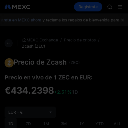
SKYAI
Compra criptos
Mercados
Regístrate
Spot
Futuros
ACE
HFT
SPCX
trate en MEXC ahora
y reclama los regalos de bienvenida para nuevo
UNITREE
Futuro de
SKYAI
/
/
MEXC Exchange
Precio de criptos
ACE
Zcash (ZEC)
HFT
SPCX
Precio de Zcash
(ZEC)
UNITREE
Futuro de
Precio en vivo de 1 ZEC en EUR:
€434.2398
+2.51%
1D
EUR - €
1D
7D
1M
3M
1Y
YTD
ALL