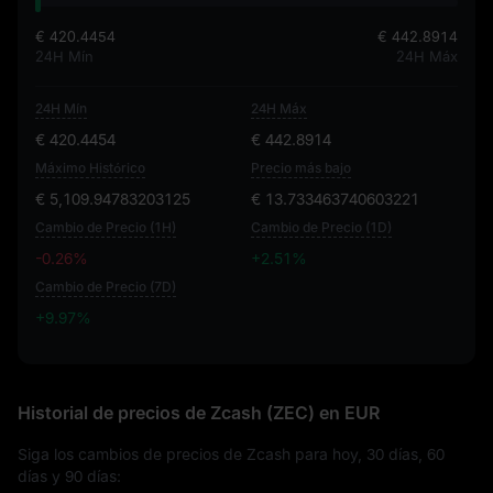
€ 420.4454
€ 442.8914
24H Mín
24H Máx
24H Mín
24H Máx
€ 420.4454
€ 442.8914
Máximo Histórico
Precio más bajo
€ 5,109.94783203125
€ 13.733463740603221
Cambio de Precio (1H)
Cambio de Precio (1D)
-0.26%
+2.51%
Cambio de Precio (7D)
+9.97%
+9.97%
Historial de precios de Zcash (ZEC) en EUR
Siga los cambios de precios de Zcash para hoy, 30 días, 60
días y 90 días: