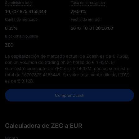
Suministro total
Tasa de circulación
16,707,875.4155448
79.56%
Cuota de mercado
Fecha de emisión
0.35%
2016-10-01 00:00:00
Blockchain pública
ZEC
La capitalización de mercado actual de Zcash es de
€ 7.26B
,
con un volumen de trading en 24 horas de
€ 1.45M
. El
suministro circulante de ZEC es de
14.37M
, con un suministro
total de
16707875.4155448
. Su valor totalmente diluido (FDV)
es de
€ 9.12B
.
Comprar Zcash
Calculadora de ZEC a EUR
Monto