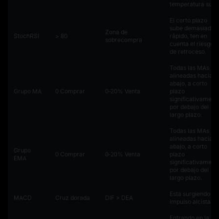
temperatura sube
El corto plazo
sube demasiado
Zona de
StochRSI
> 80
rápido, ten en
sobrecompra
cuenta el riesgo
de retroceso.
Todas las MAs
alineadas hacia
abajo, a corto
Grupo MA
0 Comprar
0‑20% Venta
plazo
significativament
por debajo del
largo plazo.
Todas las MAs
alineadas hacia
abajo, a corto
Grupo
0 Comprar
0‑20% Venta
plazo
EMA
significativament
por debajo del
largo plazo.
Está surgiendo un
MACD
Cruz dorada
DIF > DEA
impulso alcista.
Entrando en la