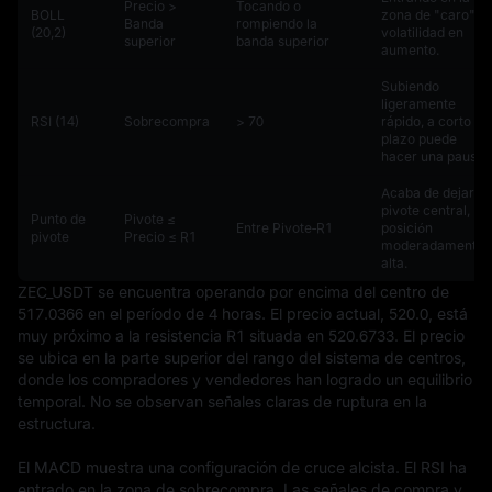
Precio >
Tocando o
BOLL
zona de "caro",
Banda
rompiendo la
(20,2)
volatilidad en
superior
banda superior
aumento.
Subiendo
ligeramente
RSI (14)
Sobrecompra
> 70
rápido, a corto
plazo puede
hacer una pausa.
Acaba de dejar el
pivote central,
Punto de
Pivote ≤
Entre Pivote‑R1
posición
pivote
Precio ≤ R1
moderadamente
alta.
ZEC_USDT se encuentra operando por encima del centro de 
517.0366 en el período de 4 horas. El precio actual, 520.0, está 
muy próximo a la resistencia R1 situada en 520.6733. El precio 
se ubica en la parte superior del rango del sistema de centros, 
donde los compradores y vendedores han logrado un equilibrio 
temporal. No se observan señales claras de ruptura en la 
estructura.

El MACD muestra una configuración de cruce alcista. El RSI ha 
entrado en la zona de sobrecompra. Las señales de compra y 