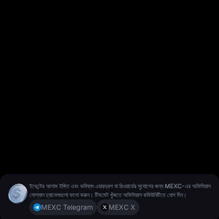
ইভেন্টের আগাম ইঙ্গিত এবং ভবিষ্যৎ এয়ারড্রপ বা রিওয়ার্ডের সুযোগের জন্য MEXC-এর অফিসিয়াল
সোশ্যাল চ্যানেলগুলো ফলো করুন। টিমমেট খুঁজতে অফিসিয়াল কমিউনিটিতে যোগ দিন।
MEXC Telegram
MEXC X