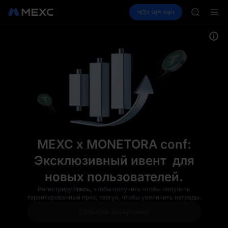
AAOI
MEXC x MONETORA
ক্রিপ্টো কিনুন
মার্কেট
স্পট
সাইন আপ করুন
ফিউচার
SKYAI
আয় করুন
SPCX
UNITREE 
SPCX ris
GOLD(X
AAOI
SKYAI
UNITREE 
SPCX ris
MEXC x MONETORA conf:
Эксклюзивный ивент для
новых пользователей.
Регистрируй
тесь,
чтобы получить чтобы получить
гарантированный приз, торгуй, чтобы увеличить награды.
Событие завершено