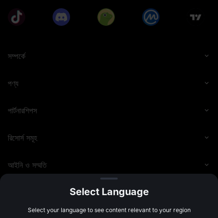
торговую активность с целью выявления и
предотвращения любых форм мошенничества или
аномального поведения, включая, но не
ограничиваясь: создание нескольких аккаунтов,
использование чужих аккаунтов или личной
информации, предоставление ложных данных KYC,
искусственное завышение торговых данных, участие
সম্পর্কে
в фиктивной торговле или отмывании денег,
нарушение условий события, нарушение местных
нормативных требований или участие в любой другой
পণ্য
незаконной, мошеннической или вредоносной
деятельности. В случае выявления любого из
вышеперечисленных действий MEXC оставляет за
собой право лишить пользователей права на
পার্টনারশিপস
получение наград.
Данное событие не является и не должно
рассматриваться как рекомендация или
রিসোর্স সমূহ
инвестиционный совет по покупке или продаже
каких-либо активов. Цифровые активы являются
спекулятивными и высоковолатильными и могут в
любой момент стать неликвидными. Они подходят
আইনি ও সম্মতি
только для инвесторов с высокой толерантностью к
риску, и инвесторы могут потерять все свои
инвестиции. Все участники несут полную
Select Language
ответственность за свои инвестиционные решения, и
MEXC не несет ответственности за любые
©
2026
MEXC.COM
Select your language to see content relevant to your region
понесенные убытки. Прошлые показатели не
являются надежным индикатором будущих