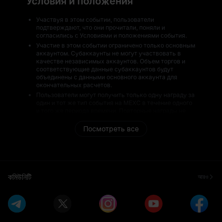
Условия и положения
Участвуя в этом событии, пользователи
подтверждают, что они прочитали, поняли и
согласились с Условиями и положениями события.
Участие в этом событии ограничено только основным
аккаунтом. Субаккаунты не могут участвовать в
качестве независимых аккаунтов. Объем торгов и
соответствующие данные субаккаунтов будут
объединены с данными основного аккаунта для
окончательных расчетов.
Пользователи могут получить только одну награду за
один и тот же тип события на MEXC в течение одного
и того же периода времени. Повторные награды не
будут выданы.
Посмотреть все
Значение наград может варьироваться в
зависимости от рыночных условий и может быть
увеличено или уменьшено в любое время. MEXC не
несет ответственности за любые изменения наград в
результате волатильности рынка.
Все победители будут проходить проверку рисков
কমিউনিটি
আরও
MEXC перед распределением наград. Пользователи,
не прошедшие проверку, не получат награды, и
награды не будут выдаваться повторно. MEXC
оставляет за собой право окончательного решения по
всем вопросам распределения наград.
В течение периода события MEXC будет отслеживать