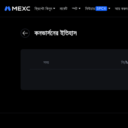
ক্রিপ্টো কিনুন
মার্কেট
স্পট
ফিউচার
আয় করুন
SPCX
এই ফা
কনভার্সনের ইতিহাস
সময়
ফি/
ঘণ্টায়