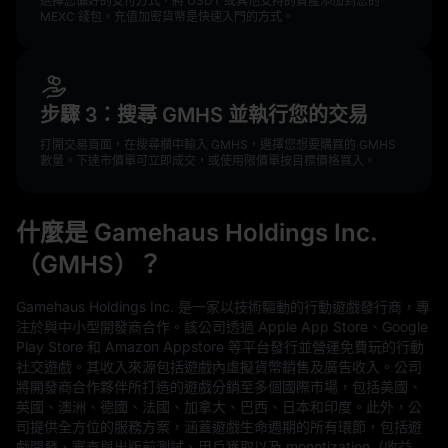
選擇您偏好的支付方式，將 USDT 或其他支持的資產添加到您的
MEXC 錢包。充值加密貨幣是快速入門的方式。
步驟 3：搜尋 GMHS 並執行您的交易
打開交易頁面，在搜尋欄中輸入 GMHS，選擇您想要購買的 GMHS
數量。下達市價單可立即成交，或使用限價單按目標價格買入。
什麼是 Gamehaus Holdings Inc.
（GMHS）？
Gamehaus Holdings Inc. 是一家以技術驅動的行動遊戲發行商，專
注於與中小型開發商合作。該公司透過 Apple App Store、Google
Play Store 和 Amazon Appstore 等平台發行並營運免費玩的行動
社交遊戲。其收入來源包括遊戲內虛擬貨幣銷售及廣告收入。公司
將開發商合作夥伴所打造的遊戲分銷至多個國際市場，包括美國、
英國、澳洲、德國、法國、加拿大、巴西、日本和印度。此外，公
司提供全方位的服務方案，涵蓋遊戲生命週期的所有環節，包括遊
戲開發、審查與出版前測試、用戶獲取以及 monetization（收益