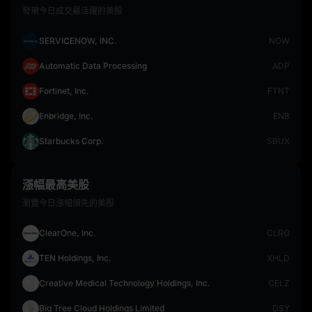
發現今日成交最活躍的美股
SERVICENOW, INC.
NOW
Automatic Data Processing
ADP
Fortinet, Inc.
FTNT
Enbridge, Inc.
ENB
Starbucks Corp.
SBUX
漲幅最高美股
瀏覽今日漲幅領先的美股
ClearOne, Inc.
CLRO
TEN Holdings, Inc.
XHLD
Creative Medical Technology Holdings, Inc.
CELZ
Big Tree Cloud Holdings Limited
DSY