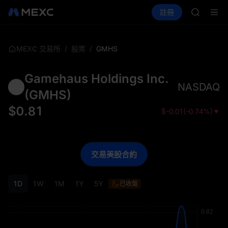
GOLD(X
買幣
行情
現貨
合約
註冊
理財
SPCX
活動
SPCX
CASHCA
HFT
UNITREE
/
/
GMHS
MEXC 交易所
股票
宇樹科技
GOLD(X
Gamehaus Holdings Inc.
SPCX
NASDAQ
CASHCA
(
GMHS
)
HFT
$
0.81
$
-0.01
(
-0.74%
)
UNITREE
宇樹科技
交易美股合約
1D
1W
1M
1Y
5Y
已收盤