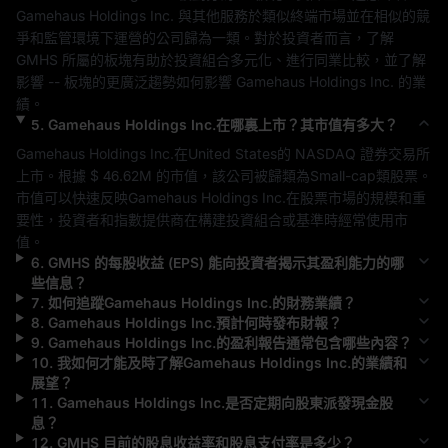
Gamehaus Holdings Inc.
 與其他服務於類似終端市場並在相似的競
爭和監管環境下運營的公司歸為一類。對於投資者而言，了解 
GMHS
 所屬的板塊有助於投資組合多元化、進行同業比較，並了解
影響 
--
 板塊的更廣泛趨勢如何影響 
Gamehaus Holdings Inc.
 的業
績。
5
.
Gamehaus Holdings Inc.
在哪裏上市？其市值有多大？
Gamehaus Holdings Inc.
在
United States
的 
NASDAQ
 證券交易所
上市。根據 
$ 46.62M
 的市值，該公司被歸類為
Small-cap
類股票。
市值可以快速反映
Gamehaus Holdings Inc.
在股票市場的規模和重
要性，投資者和指數提供商在構建投資組合或基準時經常使用市
值。
6
.
GMHS
的每股收益 (EPS) 能向投資者揭示其盈利能力的哪
些信息？
7
.
如何追蹤
Gamehaus Holdings Inc.
的財務業績？
8
.
Gamehaus Holdings Inc.
預計何時發布財報？
9
.
Gamehaus Holdings Inc.
的盈利報告通常包含哪些內容？
10
.
我如何才能及時了解
Gamehaus Holdings Inc.
的業績和
展望？
11
.
Gamehaus Holdings Inc.
是否定期向股東派發現金股
息？
12
.
GMHS
目前的股息收益率和股息支付率是多少？