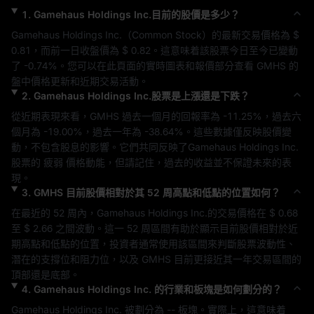
1
.
Gamehaus Holdings Inc.
目前的股價是多少？
Gamehaus Holdings Inc.
（
Common Stock
）的最新交易價格為 
$ 
0.81
，而前一日收盤價為 
$ 0.82
。這意味着該股票今日至今已變動
了 
-0.74%
。您可以在此頁面的實時圖表和報價部分查看 
GMHS
 的
盤中價格更新和近期交易活動。
2
.
Gamehaus Holdings Inc.
股票是上漲還是下跌？
從近期表現來看，
GMHS
 過去一個月的回報率為 
-11.25%
，過去六
個月為 
-19.00%
，過去一年為 
-38.64%
。這些數據僅反映股價變
動，不包含股息的影響。它們共同反映了
Gamehaus Holdings Inc.
股票的 
疲弱
 價格動能，但請記住，過去的收益並不保證未來的表
現。
3
.
GMHS
目前股價相對於其 52 周高點和低點的位置如何？
在最近的 52 周內，
Gamehaus Holdings Inc.
的交易價格在 
$ 0.68
至 
$ 2.66
 之間波動。這一 52 周區間有助於顯示目前股價相對於近
期高點和低點的位置，投資者通常使用該區間來判斷股票波動性、
潛在的支撐位和阻力位，以及 
GMHS
 目前更接近其一年交易區間的
頂部還是底部。
4
.
Gamehaus Holdings Inc.
的行業和板塊是如何劃分的？
Gamehaus Holdings Inc.
 被劃分為 
--
 板塊。實際上，這意味着 