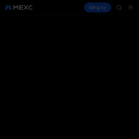
AAOI
Mua Crypto
Thị trường
Đăng ký
Spot
Futures
SKYAI
SPC
Đăng ký 
SPCX tăn
GOLD(X
AAOI
SKYAI
Đăng ký 
SPCX tăn