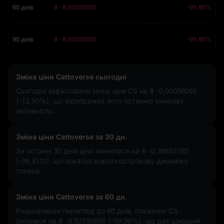
60 днів
₴ -8,92593685
-99,96%
90 днів
₴ -8,92593685
-99,96%
Зміна ціни Cattoverse сьогодні
Сьогодні зафіксовано зміну ціни CS на
₴ -0,00058045
(-12,50%)
, що відображає його останню ринкову
активність.
Зміна ціни Cattoverse за 30 дн.
За останні 30 днів ціна змінилася на
₴ -0,36653185
(-98,91%)
, що показує короткострокову динаміку
токена.
Зміна ціни Cattoverse за 60 дн.
Розширивши перегляд до 60 днів, показник CS
змінився на
₴ -8,92593685 (-99,96%)
, що дає ширший