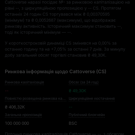
Cattoverse наразі посідає
№-
за ринковою капіталізацією на
рівні
--
, з циркуляційною пропозицією у
-- CS
. Протягом
останніх 24 годин CS торгувався між
₴ 0,00370595
(мінімум) та
₴ 0,0052687
(максимум), що відображає
ринкову активність. Історичний максимум становить
--
,
тоді як історичний мінімум —
--
.
У короткостроковій динаміці CS змінився на
0,00%
за
останню годину та на
+7,05%
за останні 7 днів. За минулу
добу загальний обсяг торгівлі становив
₴ 49,30K
.
Ринкова інформація щодо Cattoverse (CS)
Ринкова капіталізація
Обсяг (за 24 год)
--
₴ 49,30K
Повністю розведена ринкова капіталізація
Циркуляційне постачання
₴ 406,32K
--
Загальна пропозиція
Публічний блокчейн
100 000 000
BSC
Поточна ринкова капіталізація Cattoverse —
--
, з обсягом