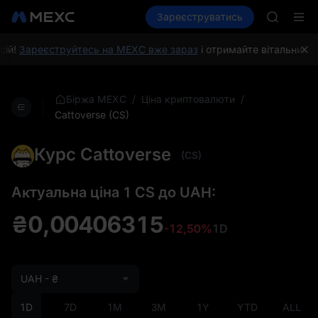
AAOI
Купити криптовалюту
Зареєструватись
Ринки
Спот
SKYAI
Ф'юч
Підписк
SPCX зр
ій!
Зареєструйтесь на MEXC вже зараз
і отримайте вітальний п
GOLD(X
AAOI
SKYAI
/
/
Біржа MEXC
Ціна криптовалюти
Підписк
Cattoverse (CS)
SPCX зр
Курс Cattoverse
(CS)
Актуальна ціна 1 CS до UAH:
₴0,00406315
-12,50%
1D
UAH - ₴
1D
7D
1M
3M
1Y
YTD
ALL