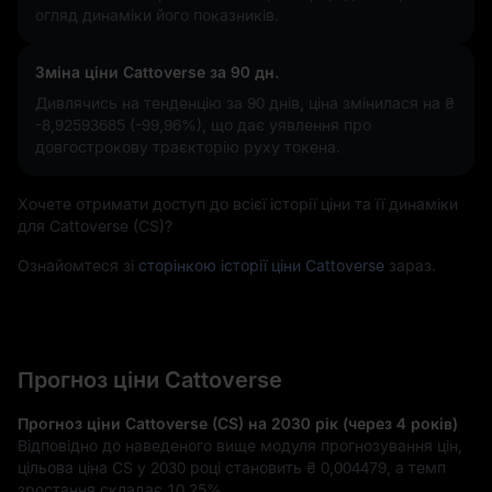
огляд динаміки його показників.
Зміна ціни Cattoverse за 90 дн.
Дивлячись на тенденцію за 90 днів, ціна змінилася на
₴
-8,92593685 (-99,96%)
, що дає уявлення про
довгострокову траєкторію руху токена.
Хочете отримати доступ до всієї історії ціни та її динаміки
для Cattoverse (CS)?
Ознайомтеся зі
сторінкою історії ціни Cattoverse
зараз.
Прогноз ціни Cattoverse
Прогноз ціни Cattoverse (CS) на 2030 рік (через 4 років)
Відповідно до наведеного вище модуля прогнозування цін,
цільова ціна CS у 2030 році становить
₴ 0,004479
, а темп
зростання складає
10,25%
.