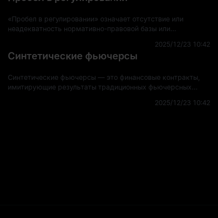
«Пробел в регулировании» означает отсутствие или
неадекватность нормативно-правовой базы или
руководящих принципов, регулирующих новые или
2025/12/23 10:42
развивающиеся области технологий, рынков или других
Синтетические фьючерсы
секторов.
Синтетические фьючерсы — это финансовые контракты,
имитирующие результаты традиционных фьючерсных
контрактов, не требующие фактической торговли базовым
2025/12/23 10:42
активом. Эти деривативы создаются с использовани