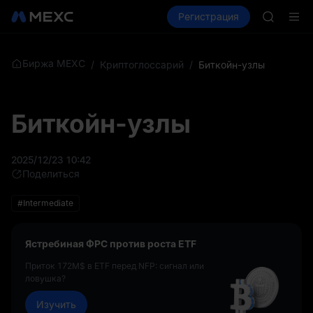
AAOI
Купить крипто
Рынки
Регистрация
Спот
Фьючерсы
SKYAI
Подписк
SPCX ра
GOLD(X
Биржа MEXC
/
Криптоглоссарий
/
Биткойн-узлы
AAOI
SKYAI
Подписк
Биткойн-узлы
SPCX ра
2025/12/23 10:42
Поделиться
#Intermediate
Ястребиная ФРС против роста ETF
Приток 172M$ в ETF перед NFP: сигнал или
ловушка?
Изучить