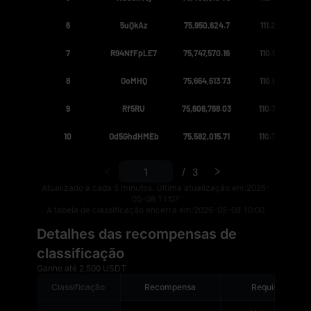
6
5uQkAz
75,950,624.7
111.24597488
7
R94NfFpLE7
75,747,570.16
110.94855592
8
OoMHQ
75,664,613.73
110.82704631
9
Rf5RU
75,606,768.03
110.74232083
10
Od5GhdHMEb
75,582,015.71
110.70606323
/
3
Atualizado a cada 5 minutos. Última atualização em:
2026-
05-08 11:07
A tabela de classificação encerra em:
2026-05-08 10:00
Detalhes das recompensas de
classificação
Ganhe até 2,500 USDT
Classificação
Recompensa
Requisitos