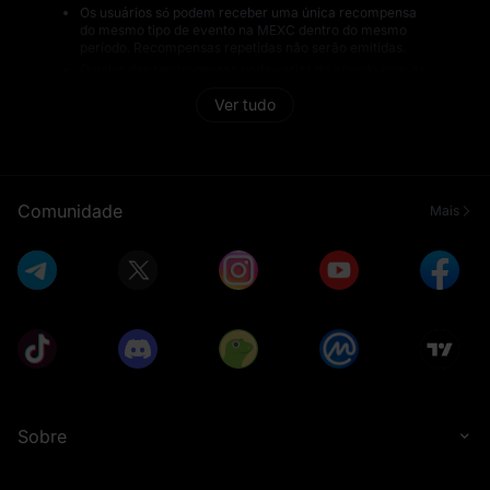
Os usuários só podem receber uma única recompensa
do mesmo tipo de evento na MEXC dentro do mesmo
período. Recompensas repetidas não serão emitidas.
O valor das recompensas pode variar de acordo com as
condições de mercado e pode aumentar ou diminuir a
Ver tudo
qualquer momento. A MEXC não se responsabiliza por
alterações no valor das recompensas resultantes da
volatilidade do mercado.
Todos os vencedores de recompensas estão sujeitos à
análise de risco da MEXC antes da distribuição. Usuários
que não forem aprovados na análise não receberão
Comunidade
Mais
recompensas, e elas não serão reenviadas. A MEXC
mantém a decisão final sobre todos os assuntos
relacionados à distribuição de recompensas.
Durante o período do evento, a MEXC monitorará as
atividades de negociação para detectar e prevenir
qualquer forma de trapaça ou comportamento anormal,
incluindo, mas não se limitando a: criação de múltiplas
contas, uso de conta ou informações pessoais de
terceiros, fornecimento de dados falsos de KYC,
manipulação artificial de dados de negociação,
realização de negociações falsas, violação dos termos
do evento, descumprimento de exigências regulatórias
locais ou envolvimento em atividades ilegais,
Sobre
fraudulentas ou prejudiciais. Caso qualquer uma dessas
condutas seja identificada, a MEXC se reserva o direito
de desqualificar os usuários do recebimento de