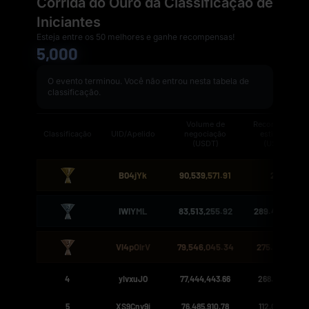
Corrida do Ouro da Classificação de
Iniciantes
Esteja entre os 50 melhores e ganhe recompensas!
5,000
O evento terminou. Você não entrou nesta tabela de
classificação.
Volume de
Recompensa
Classificação
UID/Apelido
negociação
estimada
(USDT)
(USDT)
B04jYk
90,539,571.91
2,500
IWIYML
83,513,255.92
289.42708217
Vl4pOlrV
79,546,045.34
275.6781496
4
yIvxuJO
77,444,443.66
268.39475155
5
XS9Cnv9j
76,485,910.78
112.03001216