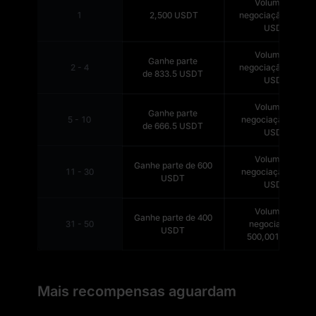
Volume de
1
2,500
USDT
negociação ≥
50M
USDT
Volume de
Ganhe parte
2 - 4
negociação ≥
10M
de
833.5
USDT
USDT
Volume de
Ganhe parte
5 - 10
negociação ≥
5M
de
666.5
USDT
USDT
Volume de
Ganhe parte de
600
11 - 30
negociação ≥
1M
USDT
USDT
Volume de
Ganhe parte de
400
31 - 50
negociação ≥
USDT
500,001 USDT
Mais recompensas aguardam