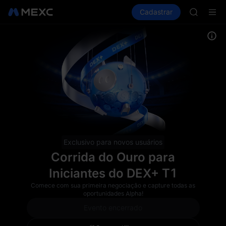
SPCX
Comprar cripto
Mercados
Cadastrar
Spot
Futuros
HEI
P
NVDA
UNITREE
Unitree 
BLESS
SPCX
HEI
NVDA
UNITREE
Unitree 
Exclusivo para novos usuários
Corrida do Ouro para
Iniciantes do DEX+ T1
Comece com sua primeira negociação e capture todas as
oportunidades Alpha!
Evento encerrado