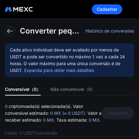
Cadastrar
Esta
Converter pequenos saldos em MX
Histórico de conversões
Cada ativo individual deve ser avaliado por menos de
USDT
e pode ser convertido no máximo 1 vez a cada 24
horas. O valor máximo para uma única conversão é de
USDT
.
Expanda para obter mais detalhes
funçã
Conversível（0）
Não conversível（0）
0
criptomoeda(s) selecionada(s). Valor
conversível estimado:
0 MX (≈ 0 USDT)
. Valor a
Converter
receber estimado:
0 MX
. Taxa estimada:
0 MX
.
Limite: 0 USDT/conversão