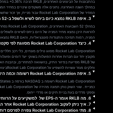
בהתבוננות על הביצועים האחרונים, 
RKLB
 הניבה 
+0.36%
 במהלך
במהלך השנה האחרונה. נתונים אלה משקפים שינויים במחיר המנ
המחיר של 
Rocket Lab Corporation
 עבור מניית, אך זכור שתשו
3
.
איפה
RKLB
נמצא כיום ביחס לשיא ולשפל ב-52 השבועות?
במהלך 52 השבועות האחרונים, 
Rocket Lab Corporation
 נסחרה
המניה, רמות תמיכה והתנגדות פוטנציאליות, והאם 
RKLB
 נמצאת 
4
.
כיצד
Rocket Lab Corporation
מסווגת לפי סקטו
Rocket Lab Corporation
 מסווג 
טילים מונחים, כלי רכב חלליים 
של 
RKLB
 מסייעת בפיזור התיק, בהשוואה למתחרים, ובהבנת האו
וחלקים
 מגזר עשויות להשפיע על 
Rocket Lab Corporation
ביצועי
5
.
איפה
Rocket Lab Corporation
רשומה וכמה היא 
Rocket Lab Corporation
 רשומה ב 
NASDAQ
 בורסה ב 
 States
כמניית . שווי השוק נותן תמונה מהירה של 
ket Lab Corporation
וספקי מדדים בעת בניית תיקים או מדדי ייחוס.
6
.
מה
RKLB
אומר ה-EPS של ‎ למשקיעים על הרווחיות שלה?
7
.
איך ניתן לעקוב
Rocket Lab Corporation
אחר הביצוע
8
.
מתי
Rocket Lab Corporation
צפויה לפרסם דוחו