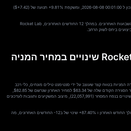
ון ל
00
:
01
:
00
-08
-08
2026
, ומשקפת
+9.81%
תנועה של (
$+7.42
)
בועות האחרונים. במהלך
12
החודשים האחרונים, Rocket Lab
יצועים ביחס לשוק הרחב.
Rocket Lab Corporation (RKLB) שינויים במחיר המניה
עת הימים האחרונים, Rocket Lab Corporation נסחרה המניות בטווח קצר שעוצב על ידי סנטימנט טילים מונחים, כלי רכב
יר הסגירה הקודם שלה של
$63.34
למחיר האחרון שנרשם של
$82.85
,
שינויים בנפח המסחר (
22,057,991
), מיצוב המשקיעים ותגובות לעדכונים
ך החודש האחרון ו
+87.40%
שינוי של ב
-12
החודשים האחרונים, מה