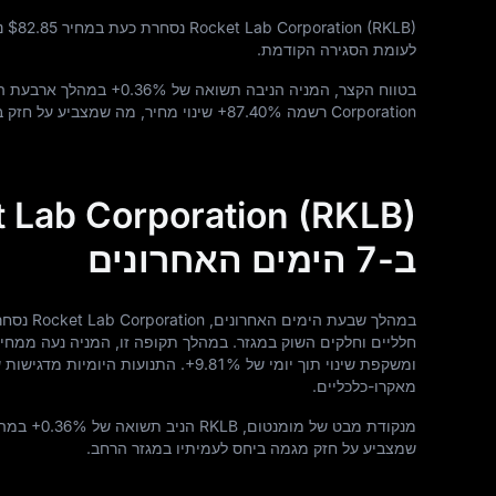
Rocket Lab Corporation (RKLB) נסחרת כעת במחיר
$82.85
נכ
לעומת הסגירה הקודמת.
בטווח הקצר, המניה הניבה תשואה של
+0.36%
במהלך ארבעת הש
Corporation רשמה
+87.40%
שינוי מחיר, מה שמצביע על חזק ב
ב-7 הימים האחרונים
במהלך שב
חלליים וחלקים השוק במגזר. במהלך תקופה זו, המניה נעה ממח
ומשקפת שינוי תוך יומי של
+9.81%
. התנועות היומיות מדגישות 
מאקרו-כלכליים.
מנקודת מבט של מומנטום, RKLB הניב תשואה של
+0.36%
במהל
שמצביע על חזק מגמה ביחס לעמיתיו במגזר הרחב.