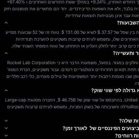
 החודש האחרון, 
+9.24%
 במהלך ששת החודשים האחרונים ו 
+87.40%
יה בלבד, ולא את השפעת הדיבידנדים. יחד הם מתארים את מומנטום 
חזק
אות עבר אינן מבטיחות תוצאות עתידיות.
 בין שפל של 
$ 37.57
 לשיא של 
$ 151.00
. טווח זה של 52 שבועות מסייע 
להראות היכן נמצא מחיר המניה של היום ביחס לשיאים ולשפלים האחרונים שלו, ומשמש לעיתים קרובות משקיעים להערכת תנודתיות 
כיום קרוב יותר לחלק העליון או התחתון של טווח המסחר השנתי שלה.
ר ותעשייה?
וחלקים
 במגזר. בפועל, משמעות הדבר היא כי 
Rocket Lab Corporation
מקובץ יחד עם חברות אחרות הפועלות בשווקי יעד דומים ופועלות תחת תנאים תחרותיים ורגולטוריים דומים. עבור משקיעים, הכרת המגזר 
פן שבו מגמות רחבות יותר המשפיעות על 
טילים מונחים, כלי רכב חלליים 
ו.
גדולה לפי שווי שוק?
United
. בהתבסס על שווי שוק של 
$ 46.75B
, החברה מסווגת 
Large-cap
Roc
גודלה וחשיבותה של בשוק המניות, ומשמש לעיתים קרובות משקיעים 
ים הפיננסיים של ‎ לאורך זמן?
ת רווחים?