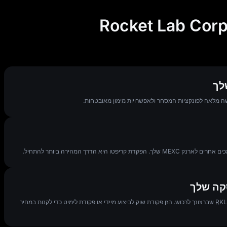
פתח את עמוד המסחר, הקלד RKLB בשורת החיפוש ובחר את כמות ה RKLB שברצונך לרכוש. הזן פקודת שוק לביצוע מיידי או פקודת לימיט כדי לקנות במחיר