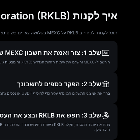
איך לקנות Rocket Lab Corporation (RKLB)
תוכל לקנות ולסחור ב RKLB על MEXC בשלושה צעדים פשוטים:
שלב 1: צור ואמת את חשבון MEXC שלך
הירשם ל-MEXC והשלם את אימות הזהות הנדרש (KYC). זה מבטיח גישה מלאה לפונקציות המסחר ולאפשרויות מימון מאובטחות.
שלב 2: הפקד כספים לחשבונך
בחר את אמצעי התשלום המועדף עליך כדי להוסיף USDT או נכסים נתמכים אחרים לארנק MEXC שלך. הפקדת קריפטו היא הדרך המהירה ביותר להתחיל.
שלב 3: חפש את RKLB ובצע את העסקה שלך
היעד שלך.