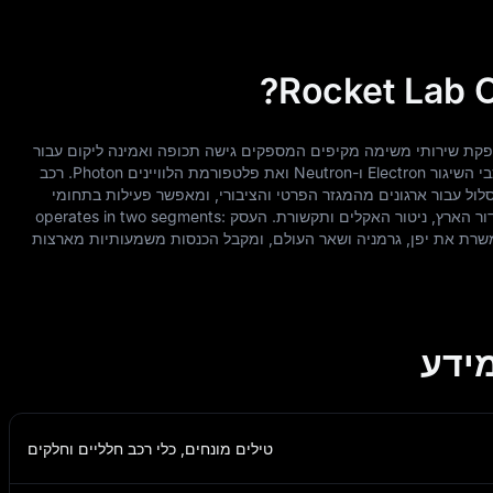
ות. היא מספקת שירותי משימה מקיפים המספקים גישה תכופה ואמינה ליקום עבור
שווקים אזרחיים, צבאיים ומסחריים. היא מתכננת ומייצרת את רכבי השיגור Electron ו-Neutron ואת פלטפורמת הלוויינים Photon. רכב
פר רב של לוויינים למסלול עבור ארגונים מהמגזר הפרטי והציבורי, ומאפשר פעילות בתחומי
הביטחון הלאומי, המחקר המדעי, מיתוג הפסולת החללית,رصد כדור הארץ, ניטור האקלים ותקשורת. העסק operates in two segments:
. מבחינה גאוגרפית, הוא משרת את יפן, גרמניה ושאר העולם, ומקבל הכנסות משמעותיות מארצות
טילים מונחים, כלי רכב חלליים וחלקים