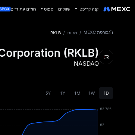
קנה קריפטו
שווקים
ספוט
חוזים עתידיים
SPCX
בורסת MEXC
/
מניות
/
RKLB
Corporation
(
RKLB
)
NASDAQ
5Y
1Y
1M
1W
1D