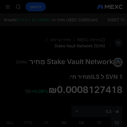
AAOI
קנה קריפטו
שווקים
ספוט
הירשם
חוזים עתידיים
SMCI
SPCX
TST
on Aug 10
USDC (USDCoin) מחיר חי:
$1.00090 +0.01%
ETH (Ethereum) 
AAOI
SMCI
TST
/
/
בורסת MEXC
מחיר קריפטו
on Aug 10
Stake Vault Network (SVN)
Stake Vault Network מְחִיר
(SVN)
1 SVN ל ILSמחיר חי:
₪0.0008127418
1D
+0.08%
ILS - ₪
ALL
YTD
1Y
3M
1M
7D
1D