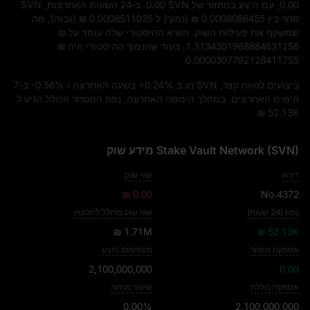
0.00
, עם היצע במחזור של
0.00 SVN
. ב‑24 השעות האחרונות, SVN
סחר בין
₪ 0.0008086455
(נמוך) ל
₪ 0.0008511035
(גבוה), מה
שמשקף את פעילות השוק. השיא ההיסטורי שלה עומד על
₪
1.3134301988884631256
, בעוד שהנמוך ההיסטורי היה
₪
.
0.0000307792128411755
ביצועים לטווח קצר, SVN נע ב
+0.24%
בשעה האחרונה ו
-0.56%
ב-7
הימים האחרונים. במהלך היממה האחרונה, נפח המסחר הכולל הגיע ל
.
₪ 52.13K
Stake Vault Network (SVN) מידע שוק
דירוג
שווי שוק
₪ 0.00
No.4372
נפח (24 שעות)
שווי שוק מדולל לחלוטין
₪ 1.71M
₪ 52.13K
אספקת מחזור
מקסימום היצע
2,100,000,000
0.00
אספקה כוללת
שיעור מחזור
0.00%
2,100,000,000