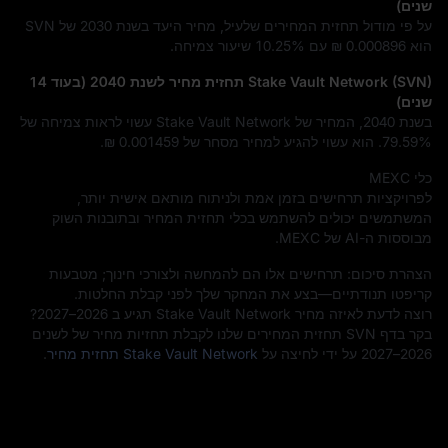
שנים)
על פי מודול תחזית המחירים שלעיל, מחיר היעד בשנת 2030 של SVN
הוא
₪ 0.000896
עם
10.25%
שיעור צמיחה.
Stake Vault Network (SVN) תחזית מחיר לשנת 2040 (בעוד 14
שנים)
בשנת 2040, המחיר של Stake Vault Network עשוי לראות צמיחה של
79.59%
. הוא עשוי להגיע למחיר מסחר של
₪ 0.001459
.
כלי MEXC
לפרויקציות תרחישים בזמן אמת ולניתוח מותאם אישית יותר,
המשתמשים יכולים להשתמש בכלי תחזית המחיר ובתובנות השוק
מבוססות ה-AI של MEXC.
הצהרת סיכום: תרחישים אלו הם להמחשה ולצורכי חינוך; מטבעות
קריפטו תנודתיים—בצע את המחקר שלך לפני קבלת החלטות.
רוצה לדעת לאיזה מחיר Stake Vault Network תגיע ב 2026–2027?
בקר בדף SVN תחזית המחירים שלנו לקבלת תחזיות מחיר של לשנים
2026–2027 על ידי לחיצה על
Stake Vault Network תחזית מחיר
.