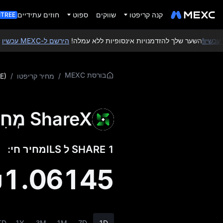
קנה קריפטו
שווקים
ספוט
חוזים עתידיים
ITREE
השער שלך להזדמנויות אינסופיות ללא עמלה!
הירשם ל-MEXC עכשיו
ותבע
בורסת MEXC
/
מחיר קריפטו
/
E)
ShareX מְחִיר
1 SHARE ל ILSמחיר חי:
1.06145
TD
1Y
3M
1M
7D
1D