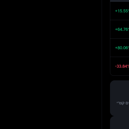
+15.5
+64.7
+80.0
-33.84
ם קצרי