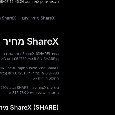
העמוד עודכן לאחרונה:
8-07 15:45:24
ShareX מחיר היום
ShareX היסטוריית מחירים
ShareX מחיר היום
מחיר ShareX (SHARE) בזמן אמת היום הוא
מ SHARE ל ILS הוא
₪ 1.052779
לכל SHARE.
ShareX כרגע מדורג במקום
#-
לפי שווי
₪ 0.91793
(נמוך) ל
₪ 1.072513
(גבוה
ההיסטורי היה
--
.
ביצועים לטווח קצר, SHARE נע ב
.29%
המסחר הכולל הגיע ל
₪ 315.73K
.
ShareX (SHARE) מידע שוק