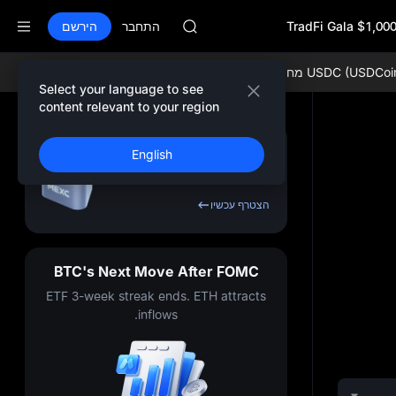
AAOI
$1,000,000 Tr
SKYAI
התחבר
הירשם
Market Subscription on Aug 10
PCX rises despite lock-up expiry
USDC (U) מחיר חי:
$1.00060 -0.01%
ETH (Ethereum) מחיר חי:
8 +0.48%
GOLD(XAU)
Select your language to see
AAOI
content relevant to your region
SKYAI
Market Subscription on Aug 10
הירשם וקבל בונוס של
English
PCX rises despite lock-up expiry
עד
USDT
10,000
הצטרף עכשיו
BTC's Next Move After FOMC
ETF 3-week streak ends. ETH attracts
inflows.