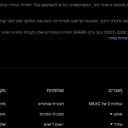
ח מותאם אישית יותר, המשתמשים יכולים להשתמש בכלי תחזית המחיר ובתוב
ה ולצורכי חינוך; מטבעות קריפטו תנודתיים—בצע את המחקר שלך לפני קבל
רוצה לדעת לאיזה מחיר ShareX תגיע ב 2026–2027? בקר בדף SHARE תחזית המחירים שלנו לקבלת ת
.
מוצרים
שותפויות
מקו
עמלות 0 של MEXC
תוכנית שותפים
מרכ
ספוט
תוכנית הפניות
תמי
עתיד
יישום רישום
שלח