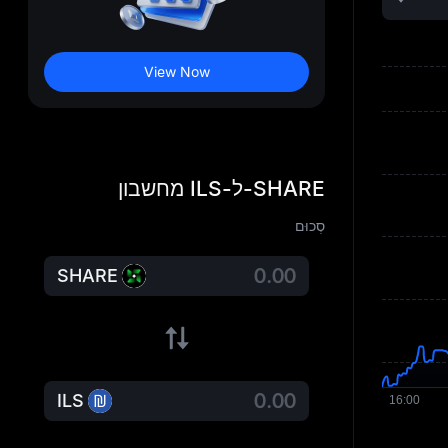
View Now
SHARE-ל-ILS מחשבון
סְכוּם
SHARE
ILS