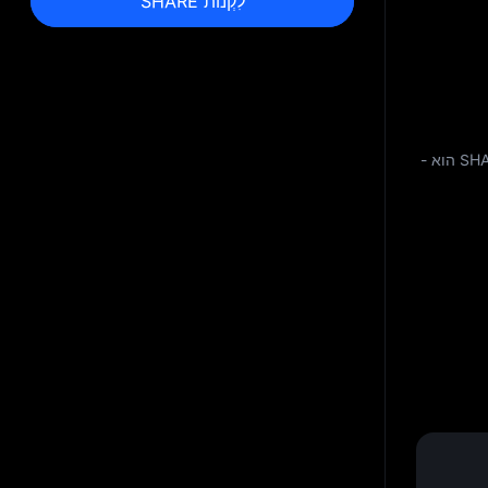
לִקְנוֹת SHARE
-