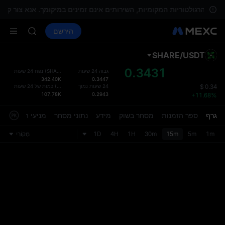
ACE
ישות הרגולטוריות המקומיות, השירותים אינם זמינים במיקומך. אנא צור קשר
HFT
קנה קריפטו
שווקים
ספוט
הירשם
חוזים עתידיים
SPCX
NITREE
UNITREE
 Now Live
SHARE
/
USDT
פריסת
SKYAI
עודכנה
0.3431
גבוה 24 שעות
)
SHARE
(
נפח 24 שעות
ACE
342.40K
0.3447
עמוד המ
HFT
24 שעות נמוך
)
USDT
(
כמות של 24 שעות
$
0.34
בממשק י
107.78K
0.2943
+11.68%
SPCX
למשתמש
UNITREE
אישית 
גרף
ספר הזמנות
מסחר בשוק
מידע
נתוני מסחר
מניעי השוק
 Now Live
העדפות
1m
5m
15m
30m
1H
4H
1D
מְקוֹרִי