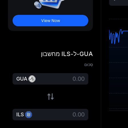
View Now
GUA-ל-ILS מחשבון
סְכוּם
GUA
ILS