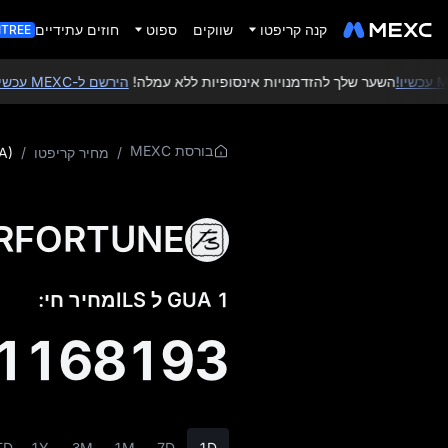
קנה קריפטו
שווקים
ספוט
חוזים עתידיים
ITREE
השער שלך להזדמנויות אינסופיות ללא עמלה!
הירשם ל-MEXC עכשיו
ותב
בורסת MEXC
/
מחיר קריפטו
/
A)
SUPERFORTUNE 
1 GUA ל ILSמחיר חי:
1168193
TD
1Y
3M
1M
7D
1D