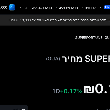
להרוויח
מרכז אירועים
מרכז תגמולים
עוד
adFi Gala
UN
ע מתנות קבלת פנים למשתמש חדש בשווי של עד 10,000 USDT!
DCoin
SUPERFORTUNE (GU
מְחִיר
(GUA)
₪0.
1D
+0.17%
ILS - ₪
ALL
Y