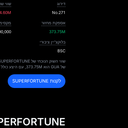
דירוג
שווי שו
4.60M
No.271
אספקת מחזור
מקסימו
00,000
373.75M
בלוקצ'יין ציבורי
BSC
שווי השוק הנוכחי של SUPERFORTUNE הוא
של GUA הוא
373.75M
, עם היצע כולל
לקנות SUPERFORTUNE
SUPERFORTUNE היסטוריית המחיר