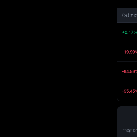
ות (%)
+0.17
-19.99
-94.59
-95.45
ם קצרי