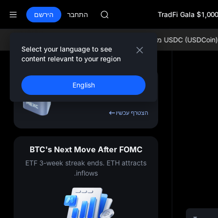
GOLD(XAU)
$1,000,000 Tr
AAOI
התחבר
הירשם
SKYAI
Market Subscription on Aug 10
USDC (US) מחיר חי:
$1.00062 0.00%
ETH (Ethereum) מחיר חי:
7 -0.43%
PCX rises despite lock-up expiry
Select your language to see
GOLD(XAU)
content relevant to your region
AAOI
SKYAI
הירשם וקבל בונוס של
English
Market Subscription on Aug 10
עד
USDT
10,000
PCX rises despite lock-up expiry
הצטרף עכשיו
BTC's Next Move After FOMC
ETF 3-week streak ends. ETH attracts
inflows.