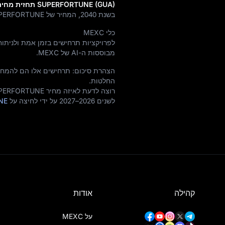
SUPERFORTUNE (GUA) תחזית מחיר לשנת 2040 (בעוד 14 שנים)
בשנת 2040, המחיר של SUPERFORTUNE עשוי לראות צמיחה של
כלי MEXC
לפרויקציות תרחישים בזמן אמת ולניתו
מבוססות ה-AI של MEXC.
הצהרת סיכום: תרחישים אלו הם להמחש
החלטות.
לשנים 2026–2027 על ידי לחיצה על
TUNE
קהילה
אודות
על MEXC