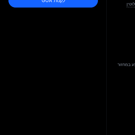
לִקְנוֹת GUA
וטין
ע במחזור