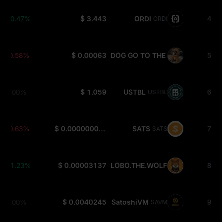
+0.47%
$ 3.443
ORDI
4
ORDI
-0.58%
$ 0.00063
DOG GO TO THE MOON
5
DOG
0.00%
$ 1.059
USTBL
6
USTBL
-0.63%
$ 0.000000010541
SATS
7
SATS
+1.23%
$ 0.00003137
LOBO.THE.WOLF.PUP
8
LOBO
0.00%
$ 0.0040245
SatoshiVM
9
SAVM