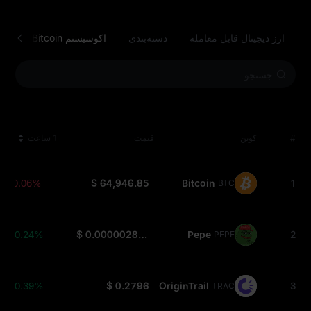
ارز دیجیتال قابل معامله
دسته‌بندی
اکوسیستم Bitcoin
پلت
#
کوین
قیمت
1 ساعت
-0.06%
$ 64,946.85
Bitcoin
1
BTC
+0.24%
$ 0.000002867
Pepe
2
PEPE
+0.39%
$ 0.2796
OriginTrail
3
TRAC