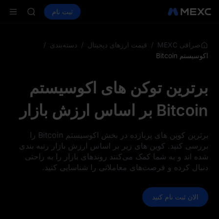
AAOI
خرید ارز دیجیتال
بازارها
اسپات
ثبت نام
فیوچرز
SKYAI
SPCX
اشتراک بازار STAR UNITREE د
افزایش SPCX با وجود پایان لاک‌آپ
LD(XAU)
/
/
/
صرافی MEXC
قیمت ارزهای دیجیتال
دسته‌بندی
AAOI
اکوسیستم Bitcoin
SKYAI
اشتراک بازار STAR UNITREE د
برترین توکن‌ های اکوسیستم
افزایش SPCX با وجود پایان لاک‌آپ
Bitcoin بر اساس ارزش بازار
برترین کوین‌ های پربازده در بخش اکوسیستم Bitcoin را
بررسی کنید. کوین‌ های زیر بر اساس ارزش بازار رتبه‌ بندی
شده‌ اند و به شما کمک می‌کنند روندهای بازار را به‌ راحتی
دنبال کرده و فرصت‌های معاملاتی را شناسایی کنید.
الان ثبت نام کنید