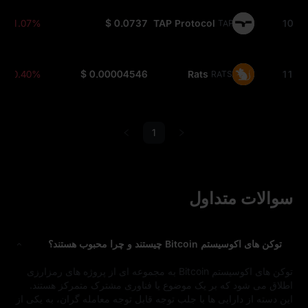
-1.07%
$ 0.0737
TAP Protocol
10
TAP
-0.40%
$ 0.00004546
Rats
11
RATS
1
سوالات متداول
توکن‌ های اکوسیستم Bitcoin چیستند و چرا محبوب هستند؟
توکن‌ های اکوسیستم Bitcoin به مجموعه‌ ای از پروژه‌ های رمزارزی
اطلاق می‌ شود که بر یک موضوع یا فناوری مشترک متمرکز هستند.
این دسته از دارایی‌ ها با جلب توجه قابل‌ توجه معامله‌ گران، به یکی از