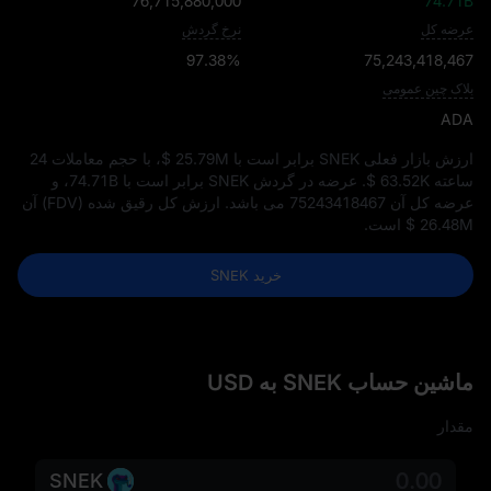
76,715,880,000
74.71B
عرضه کل
نرخ گردش
97.38%
75,243,418,467
بلاک چین عمومی
ADA
ارزش بازار فعلی SNEK برابر است با
$ 25.79M
، با حجم معاملات 24
ساعته
$ 63.52K
. عرضه در گردش SNEK برابر است با
74.71B
، و
عرضه کل آن
75243418467
می‌ باشد. ارزش کل رقیق‌ شده (FDV) آن
$ 26.48M
است.
خرید SNEK
ماشین حساب SNEK به USD
مقدار
SNEK