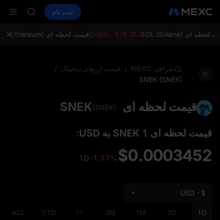
AAOI
خرید ارز دیجیتال
بازارها
اسپات
ثبت نام
فیوچرز
SKYAI
SPCX
اشتراک بازار STAR UNITREE د
افزایش SPCX با وجود پایان لاک‌آپ
ظه ای SOL (Solana):
$76.35 -0.06%
قیمت لحظه ای ETH (Ethereum):
LD(XAU)
AAOI
SKYAI
/
/
صرافی MEXC
قیمت ارزهای دیجیتال
اشتراک بازار STAR UNITREE د
SNEK (SNEK)
افزایش SPCX با وجود پایان لاک‌آپ
قیمت لحظه ای SNEK
(SNEK)
قیمت لحظه‌ ای 1 SNEK به USD:
$0.0003452
1D
-1.17%
USD - $
ALL
YTD
1Y
3M
1M
7D
1D