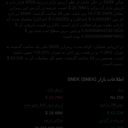
توکن SNEK در حال حاضر از نظر ارزش بازار در رتبه
#559
قرار دارد و
ارزش بازار آن برابر با
$ 25.79M
است. عرضه در گردش این رمزارز
معادل
74.71B SNEK
می‌ باشد. طی 24 ساعت گذشته، SNEK در بازه‌
ای بین
$ 0.0003261
(حداقل) و
$ 0.000352
(حداکثر) معامله شده که
بازتاب‌ دهنده میزان فعالیت بازار است. بالاترین قیمت تاریخی آن
$
0.00906863470613523
و پایین‌ ترین سطح ثبت‌ شده نیز
$
0.00003895989878652
بوده است.
در ارزیابی عملکرد کوتاه‌ مدت، رمزارز SNEK طی یک ساعت گذشته به
میزان
-1.26%
و در هفت روز اخیر به میزان
+15.33%
تغییر داشته
است. همچنین در 24 ساعت گذشته، حجم کل معاملات آن به
$ 63.52K
رسیده است.
اطلاعات بازار SNEK (SNEK)
رتبه
ارزش بازار
$ 25.79M
No.559
حجم (24 ساعته)
ارزش بازار کاملا رقیق شده
$ 26.48M
$ 63.52K
سرمایه در گردش
حداکثر عرضه