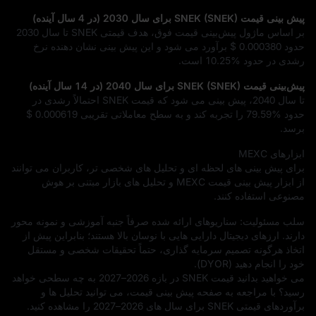
پیش‌ بینی قیمت SNEK (SNEK) برای سال 2030 (در 4 سال آینده)
بر اساس ماژول پیش‌بینی قیمت فوق، هدف قیمتی SNEK تا سال 2030
حدود
$ 0.000380
برآورد می‌ شود و این پیش‌ بینی نشان‌ دهنده نرخ
رشدی در حدود
10.25%
است.
پیش‌بینی قیمت SNEK (SNEK) برای سال 2040 (در 14 سال آینده)
تا سال 2040، پیش‌ بینی می‌ شود که قیمت SNEK احتمالاً رشدی در
حدود
79.59%
را تجربه کند و به سطح معاملاتی تقریبی
$ 0.000619
برسد.
ابزارهای MEXC
برای پیش‌ بینی‌ های لحظه‌ ای و تحلیل‌ های شخصی‌ تر، کاربران می‌ توانند
از ابزار پیش‌ بینی قیمت MEXC و تحلیل‌ های بازار مبتنی بر هوش
مصنوعی استفاده کنند.
سلب مسئولیت: سناریوهای ارائه‌ شده صرفاً جنبه آموزشی و نمونه‌ محور
دارند. ارزهای دیجیتال دارایی‌ هایی با نوسان بالا هستند؛ بنابراین پیش از
اتخاذ هرگونه تصمیم سرمایه‌ گذاری، حتماً تحقیقات شخصی و مستقل
خود را انجام دهید (DYOR).
می‌ خواهید بدانید قیمت SNEK در بازه 2026–2027 به چه سطحی خواهد
رسید؟ با مراجعه به صفحه پیش‌ بینی قیمت، می‌ توانید تحلیل‌ ها و
برآوردهای قیمتی SNEK برای سال‌ های 2026–2027 را مشاهده کنید.