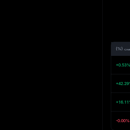
یمت (%)
+0.53
+42.2
+16.1
-0.00%