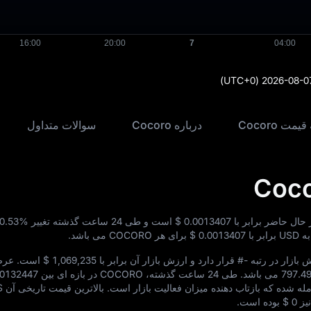
(UTC+0)
2026-08-0
مت Cocoro
درباره Cocoro
سوالات متداول
$ 0.0013407
است و طی 24 ساعت گذشته تغییر
0.53%
$ 0.0013407
برای هر COCORO می‌ باشد.
#-
قرار دارد و ارزش بازار آن برابر با
$ 1,069,235
است. عرض
797.
می‌ باشد. طی 24 ساعت گذشته، COCORO در بازه‌ ای بین
00132447
له شده که بازتاب‌ دهنده میزان فعالیت بازار است. بالاترین قیمت تاریخی آن
$
نیز
$ 0
بوده است.