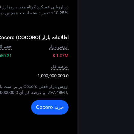
در ارزیابی عملکرد کوتاه‌ مدت، رمزارز COCORO طی یک ساعت گذشته به میزان
+10.25%
تغییر داشته است. همچنین در 24 ساعت گذشته، حجم کل معاملات آن ب
اطلاعات بازار Cocoro (COCORO)
ارزش بازار
حجم (24 ساعته)
550.31
$ 1.07M
عرضه کل
1,000,000,000.0
ارزش بازار فعلی Cocoro برابر است با
با
797.49M
، و عرضه کل آن
000000.0
خرید Cocoro