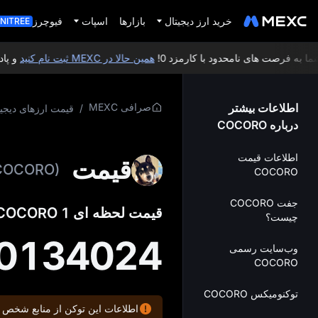
خرید ارز دیجیتال
بازارها
اسپات
فیوچرز
NITREE
ه فرصت‌ های نامحدود با کارمزد 0!
همین حالا در MEXC ثبت‌ نام کنید
و پاداش خوش
اطلاعات بیشتر
صرافی MEXC
/
قیمت ارزهای دیجیت
درباره COCORO
اطلاعات قیمت
قیمت Cocoro
COCORO)
COCORO
جفت COCORO
قیمت لحظه‌ ای 1 COCORO به USD:
چیست؟
00134024
وب‌سایت رسمی
COCORO
توکنومیکس COCORO