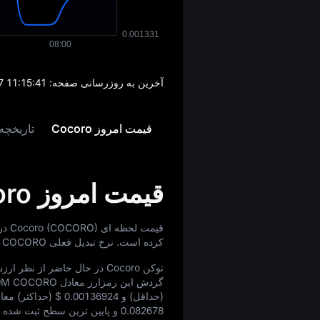
آخرین به‌ روزرسانی صفحه:
7 11:15:41
قیمت امروز Cocoro
تاریخچه قی
قیمت امروز Cocoro
قیمت لحظه‌ ای Cocoro (COCORO) در حال حاضر برابر با
کرده است. نرخ تبدیل فعلی COCORO به USD برابر با
توکن Cocoro در حال حاضر از نظر ارزش بازار در رتبه
گردش این رمزارز معادل
49M COCORO
(حداقل) و
$ 0.00136924
(حداکثر) معام
0.082678
و پایین‌ ترین سطح ثبت‌ شده 