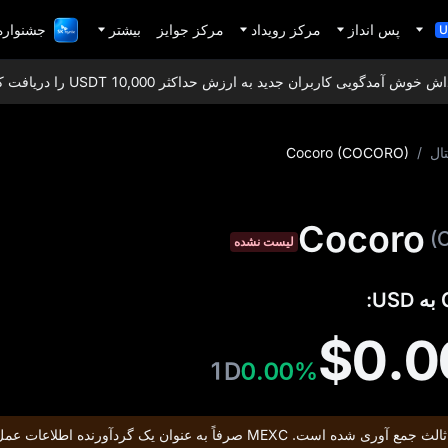
پس انداز
مرکز رویداد
مرکز جوایز
بیشتر
جشنواره 1,000,000 دلاری Fi
U
‌ آمدگویی کاربران جدید به ارزش حداکثر 10,000 USDT را دریافت کنید!
ال
/
Cocoro (COCORO)
(
لیست نشده
$0.
1D
0.00%
اطلاعات این توکن از منابع شخص ثالث جمع‌ آوری شده است. MEXC صرفاً به عنوان یک گردآورنده اطلا