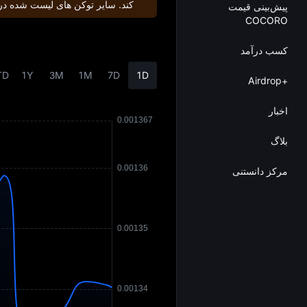
کند. سایر توکن‌ های لیست شده در 
پیش‌بینی قیمت
COCORO
کسب درآمد
TD
1Y
3M
1M
7D
1D
+Airdrop
اخبار
بلاگ
مرکز دانستنی