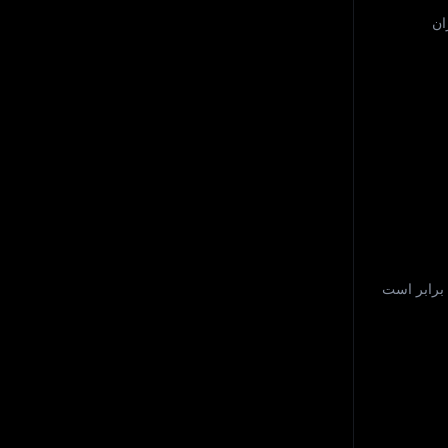
ان
. عرضه در گردش COCORO برابر است