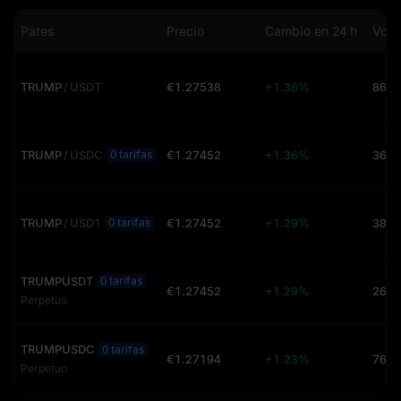
Pares
Precio
Cambio en 24 h
TRUMP
/
USDT
€1.27538
+1.36%
TRUMP
/
USDC
€1.27452
+1.36%
36.8
0 tarifas
TRUMP
/
USD1
€1.27452
+1.29%
38.2
0 tarifas
TRUMPUSDT
0 tarifas
€1.27452
+1.29%
26.3
Perpetuo
TRUMPUSDC
0 tarifas
€1.27194
+1.23%
Perpetuo