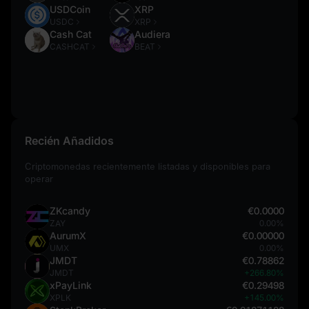
USDCoin
XRP
USDC
XRP
Cash Cat
Audiera
CASHCAT
BEAT
Recién Añadidos
Criptomonedas recientemente listadas y disponibles para
operar
ZKcandy
€0.0000
ZAY
0.00%
AurumX
€0.00000
UMX
0.00%
JMDT
€0.78862
JMDT
+266.80%
xPayLink
€0.29498
XPLK
+145.00%