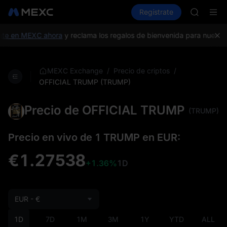
SKYAI
Compra criptos
Mercados
Regístrate
Spot
Futuros
ACE
HFT
SPCX
 en MEXC ahora
y reclama los regalos de bienvenida para nuevos usu
UNITREE
Futuro de
SKYAI
/
/
MEXC Exchange
Precio de criptos
ACE
OFFICIAL TRUMP (TRUMP)
HFT
SPCX
Precio de OFFICIAL TRUMP
(TRUMP)
UNITREE
Futuro de
Precio en vivo de 1 TRUMP en EUR:
€1.27538
+1.36%
1D
EUR - €
1D
7D
1M
3M
1Y
YTD
ALL