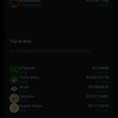
StonkBroker
€0.01871188
STONKBROKER
+19.87%
Top al alza
Las principales subidas de criptomonedas de hoy
xPayLink
€0.29498
XPLK
+145.00%
TOFU Story
€0.00105178
TOFU
+21.08%
SkyAI
€0.0839618
SKYAI
+19.25%
Catecoin
€0.02774962
CATE
+14.39%
Stupid Faces
€0.1179318
UPID
+14.35%