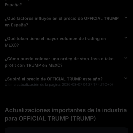
liquidez y los calendarios de desbloqueo futuros pueden impactar
España?
fuertemente al mercado.
Cómo comprar TRUMP
¿Qué factores influyen en el precio de OFFICIAL TRUMP
Comprar TRUMP en exchanges como MEXC es similar a 
en España?
adquirir Bitcoin:
Regístrate para obtener una cuenta y completa la verificación
¿Qué token tiene el mayor volumen de trading en
KYC
.
MEXC?
Deposita fondos (mediante transferencia bancaria, tarjeta de
crédito u otros métodos compatibles).
¿Cómo puedo colocar una orden de stop-loss o take-
Busca TRUMP e introduce la cantidad que deseas comprar.
profit con TRUMP en MEXC?
Confirma la orden y ya serás propietario de tokens TRUMP.
Perspectivas futuras para TRUMP
¿Subirá el precio de OFFICIAL TRUMP este año?
El futuro de TRUMP sigue siendo altamente incierto. Su éxito o 
Última actualización de la página:
2026-08-07 04:27:17
(UTC+0)
fracaso dependerá de factores políticos, del sentimiento del 
mercado y del apoyo de la comunidad. Además, la forma en 
que el mercado responda al desbloqueo gradual de suministro 
adicional afectará directamente la trayectoria de su precio.
Actualizaciones importantes de la industria
para OFFICIAL TRUMP (TRUMP)