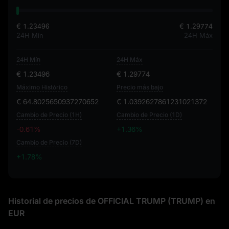
€ 1.23496
€ 1.29774
24H Mín
24H Máx
24H Mín
24H Máx
€ 1.23496
€ 1.29774
Máximo Histórico
Precio más bajo
€ 64.8025650937270652
€ 1.0392627861231021372
Cambio de Precio (1H)
Cambio de Precio (1D)
-0.61%
+1.36%
Cambio de Precio (7D)
+1.78%
+1.78%
Historial de precios de OFFICIAL TRUMP (TRUMP) en
EUR