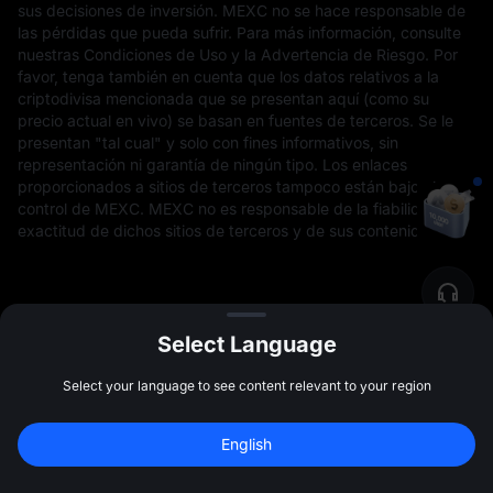
sus decisiones de inversión. MEXC no se hace responsable de
las pérdidas que pueda sufrir. Para más información, consulte
nuestras Condiciones de Uso y la Advertencia de Riesgo. Por
favor, tenga también en cuenta que los datos relativos a la
criptodivisa mencionada que se presentan aquí (como su
precio actual en vivo) se basan en fuentes de terceros. Se le
presentan "tal cual" y solo con fines informativos, sin
representación ni garantía de ningún tipo. Los enlaces
proporcionados a sitios de terceros tampoco están bajo el
control de MEXC. MEXC no es responsable de la fiabilidad y
exactitud de dichos sitios de terceros y de sus contenidos.
Select Language
Select your language to see content relevant to your region
Comunidad
Más
Regístrate y gana 
10,000 USDT
 en 
English
bonos
Regístrate
47:59:47