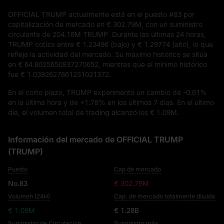
OFFICIAL TRUMP actualmente está en el puesto
#83
por
capitalización de mercado en
€ 302.79M
, con un suministro
circulante de
204.18M TRUMP
. Durante las últimas 24 horas,
TRUMP cotiza entre
€ 1.23496
(bajo) y
€ 1.29774
(alto), lo que
refleja la actividad del mercado. Su máximo histórico se sitúa
en
€ 64.8025650937270652
, mientras que el mínimo histórico
fue
€ 1.0392627861231021372
.
En el corto plazo, TRUMP experimentó un cambio de
-0.61%
en la última hora y de
+1.78%
en los últimos 7 días. En el último
día, el volumen total de trading alcanzó los
€ 1.09M
.
Información del mercado de OFFICIAL TRUMP
(TRUMP)
Puesto
Cap de mercado
No.83
€ 302.79M
Volumen (24H)
Cap. de mercado totalmente diluida
€ 1.09M
€ 1.28B
Suministro de Circulación
Suministro máx.