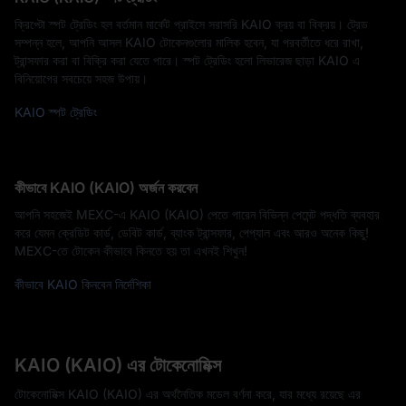
ক্রিপ্টো স্পট ট্রেডিং হল বর্তমান মার্কেট প্রাইসে সরাসরি KAIO ক্রয় বা বিক্রয়। ট্রেড
সম্পন্ন হলে, আপনি আসল KAIO টোকেনগুলোর মালিক হবেন, যা পরবর্তীতে ধরে রাখা,
ট্রান্সফার করা বা বিক্রি করা যেতে পারে। স্পট ট্রেডিং হলো লিভারেজ ছাড়া KAIO এ
বিনিয়োগের সবচেয়ে সহজ উপায়।
KAIO স্পট ট্রেডিং
কীভাবে KAIO (KAIO) অর্জন করবেন
আপনি সহজেই MEXC-এ KAIO (KAIO) পেতে পারেন বিভিন্ন পেমেন্ট পদ্ধতি ব্যবহার
করে যেমন ক্রেডিট কার্ড, ডেবিট কার্ড, ব্যাংক ট্রান্সফার, পেপ্যাল এবং আরও অনেক কিছু!
MEXC-তে টোকেন কীভাবে কিনতে হয় তা এখনই শিখুন!
কীভাবে KAIO কিনবেন নির্দেশিকা
KAIO (KAIO) এর টোকেনোমিক্স
টোকেনোমিক্স KAIO (KAIO) এর অর্থনৈতিক মডেল বর্ণনা করে, যার মধ্যে রয়েছে এর