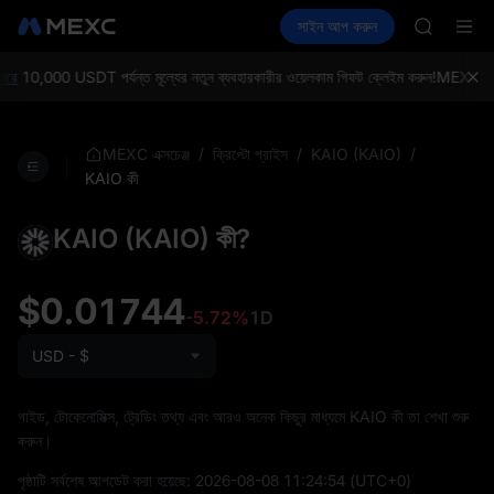
GOLD(X
ক্রিপ্টো কিনুন
মার্কেট
স্পট
সাইন আপ করুন
ফিউচার
AAOI
আয় করুন
SPCX
SKYAI
UNITREE 
রে
10,000 USDT পর্যন্ত মূল্যের নতুন ব্যবহারকারীর ওয়েলকাম গিফট ক্লেইম করুন!
MEXC এক্সচেঞ
SPCX ris
GOLD(X
AAOI
/
/
/
MEXC এক্সচেঞ্জ
ক্রিপ্টো প্রাইস
KAIO (KAIO)
SKYAI
KAIO কী
UNITREE 
SPCX ris
KAIO (KAIO) কী?
$0.01744
-5.72%
1D
USD - $
গাইড, টোকেনোমিক্স, ট্রেডিং তথ্য এবং আরও অনেক কিছুর মাধ্যমে KAIO কী তা শেখা শুরু
করুন।
পৃষ্ঠাটি সর্বশেষ আপডেট করা হয়েছে:
2026-08-08 11:24:54
(UTC+0)