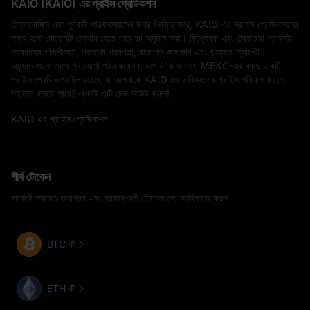
KAIO (KAIO) এর প্রাইস প্রেডিকশন
টোকেনোমিক্স এবং পূর্ববর্তী পারফরম্যান্সের উপর ভিত্তি করে, KAIO এর প্রাইস প্রেডিকশনের
লক্ষ্য হলো টোকেনটি কোথায় যেতে পারে তা অনুমান করা। বিশ্লেষক এবং ট্রেডাররা প্রায়শই
সরবরাহের গতিশীলতা, গ্রহণের প্রবণতা, বাজারের মনোভাব এবং বৃহত্তর ক্রিপ্টো
আন্দোলনগুলো দেখে প্রত্যাশা গঠন করেন। আপনি কি জানেন, MEXC-এর কাছে একটি
প্রাইস প্রেডিকশন টুল রয়েছে যা আপনাকে KAIO এর ভবিষ্যতের প্রাইস পরিমাপ করতে
সহায়তা করতে পারে? এখনই এটি চেক আউট করুন!
KAIO এর প্রাইস প্রেডিকশন
শীর্ষ টোকেন
মার্কেটে সবচেয়ে জনপ্রিয় এবং প্রভাবশালী টোকেনগুলো আবিষ্কার করুন
BTC কী
ETH কী