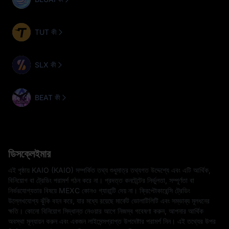
TUT কী
SLX কী
BEAT কী
ডিসক্লেইমার
এই পৃষ্ঠায় KAIO (KAIO) সম্পর্কিত তথ্য শুধুমাত্র তথ্যগত উদ্দেশ্যে এবং এটি আর্থিক,
বিনিয়োগ বা ট্রেডিং পরামর্শ গঠন করে না। প্রদত্ত কনটেন্টের নির্ভুলতা, সম্পূর্ণতা বা
নির্ভরযোগ্যতার বিষয়ে MEXC কোনও গ্যারান্টি দেয় না। ক্রিপ্টোকারেন্সি ট্রেডিং
উল্লেখযোগ্য ঝুঁকি বহন করে, যার মধ্যে রয়েছে মার্কেট ভোলাটিলিটি এবং সম্ভাব্য মূলধনের
ক্ষতি। কোনো বিনিয়োগ সিদ্ধান্ত নেওয়ার আগে নিজস্ব গবেষণা করুন, আপনার আর্থিক
অবস্থা মূল্যায়ন করুন এবং একজন লাইসেন্সপ্রাপ্ত উপদেষ্টার পরামর্শ নিন। এই তথ্যের উপর