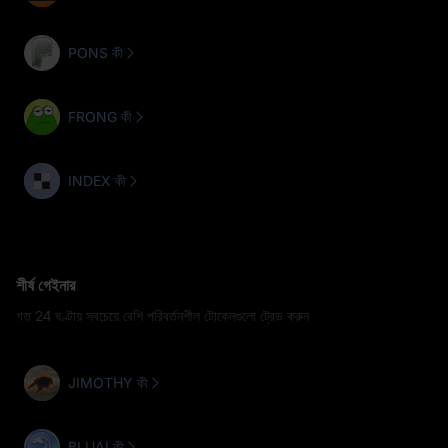
PONS কী
FRONG কী
INDEX কী
শীর্ষ গেইনার
গত 24 ঘণ্টায় সবচেয়ে বেশি পরিবর্তনশীল টোকেনগুলো ট্রেড করুন
JIMOTHY কী
BLUAI কী