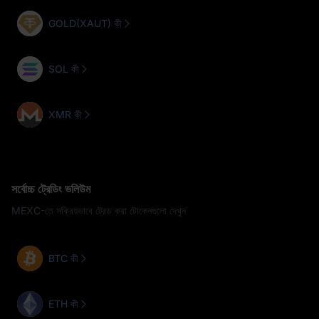
GOLD(XAUT) কী
SOL কী
XMR কী
সর্বোচ্চ ট্রেডিং ভলিউম
MEXC-তে সক্রিয়ভাবে ট্রেড করা টোকেনগুলো দেখুন
BTC কী
ETH কী