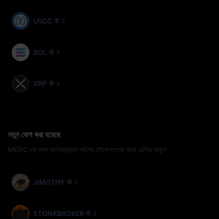
USDC কী
SOL কী
XRP কী
নতুন যোগ করা হয়েছে
MEXC-তে সদ্য তালিকাভুক্ত সর্বশেষ টোকেনগুলোর সাথে এগিয়ে থাকুন
JIMOTHY কী
STONKBROKER কী