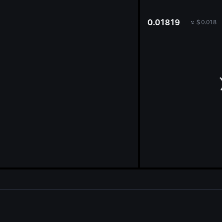
oa
0.01819
≈
$
0.018