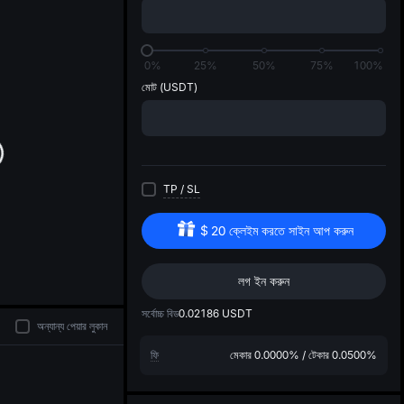
di
0%
25%
50%
75%
100%
মোট
(USDT)
TP
/
SL
$
20
ক্লেইম করতে সাইন আপ করুন
লগ ইন করুন
সর্বোচ্চ বিড
0.02186
USDT
অন্যান্য পেয়ার লুকান
ফি
মেকার
0.0000%
/
টেকার
0.0500%