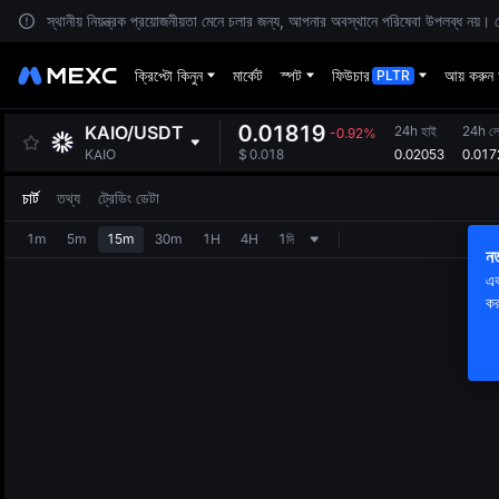
স্থানীয় নিয়ন্ত্রক প্রয়োজনীয়তা মেনে চলার জন্য, আপনার অবস্থানে পরিষেবা উপলব্ধ নয়
ক্রিপ্টো কিনুন
মার্কেট
স্পট
ফিউচার
আয় করুন
PLTR
0.01819
KAIO
/
USDT
24h হাই
24h ল
-0.92%
0.02053
0.017
KAIO
$
0.018
চার্ট
তথ্য
ট্রেডিং ডেটা
1m
5m
15m
30m
1H
4H
1দি
নত
এক
কর