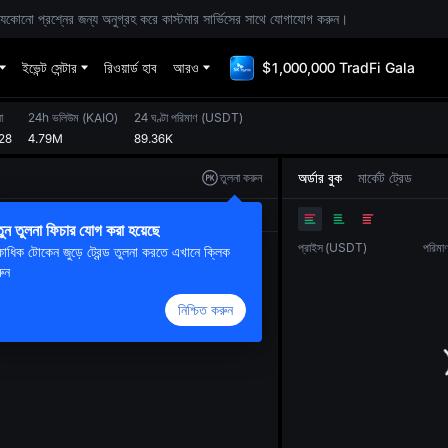
। যেকোনো প্রশ্নের জন্য অনুগ্রহ করে কাস্টমার সার্ভিসের সাথে যোগাযোগ করুন।
ইভেন্ট সেন্টার
রিওয়ার্ড হাব
আরও
$1,000,000 TradFi Gala
ো
24h ভলিউম
(
KAIO
)
24 ঘণ্টা পরিমাণ
(
USDT
)
28
4.79M
89.36K
অর্ডার বুক
মার্কেট ট্রেড
তুলনা করুন
আসল
TradingView
গভীরতা
ুন তুলনা ফিচার যোগ করা হয়েছে
প্রাইস
(
USDT
)
পরিমা
াধিক টোকেন জুড়ে ট্রেন্ড তুলনা করতে এখানে ক্লিক
ুন
নিশ্চিত করুন