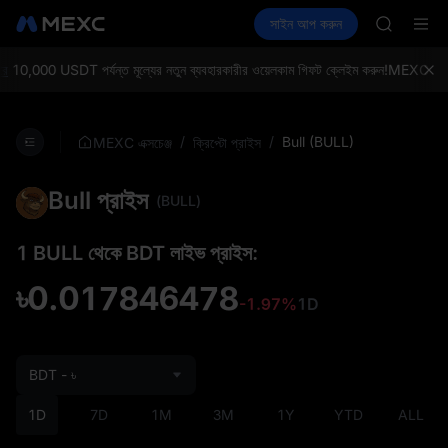
SKYAI
ক্রিপ্টো কিনুন
মার্কেট
স্পট
সাইন আপ করুন
ফিউচার
ACE
আয় করুন
SPCX
HFT
SPCX
10,000 USDT পর্যন্ত মূল্যের নতুন ব্যবহারকারীর ওয়েলকাম গিফট ক্লেইম করুন!
MEXC এক্সচেঞ্জ
UNITREE
Unitree 
SKYAI
/
/
Bull (BULL)
MEXC এক্সচেঞ্জ
ক্রিপ্টো প্রাইস
ACE
HFT
Bull প্রাইস
SPCX
(BULL)
UNITREE
Unitree 
1 BULL থেকে BDT লাইভ প্রাইস:
৳0.017846478
-1.97%
1D
BDT - ৳
1D
7D
1M
3M
1Y
YTD
ALL