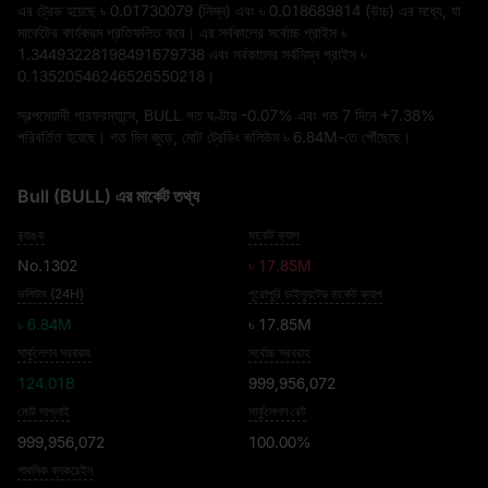
এর ট্রেড হয়েছে
৳ 0.01730079
(নিম্ন) এবং
৳ 0.018689814
(উচ্চ) এর মধ্যে, যা
মার্কেটের কার্যক্রম প্রতিফলিত করে। এর সর্বকালের সর্বোচ্চ প্রাইস
৳
1.34493228198491679738
এবং সর্বকালের সর্বনিম্ন প্রাইস
৳
0.13520546246526550218
।
স্বল্পমেয়াদী পারফরম্যান্সে, BULL গত ঘণ্টায়
-0.07%
এবং গত 7 দিনে
+7.38%
পরিবর্তিত হয়েছে। গত দিন জুড়ে, মোট ট্রেডিং ভলিউম
৳ 6.84M
-তে পৌঁছেছে।
Bull (BULL) এর মার্কেট তথ্য
র‍্যাঙ্ক
মার্কেট ক্যাপ
No.1302
৳ 17.85M
ভলিউম (24H)
পুরোপুরি ডাইল্যুটেড মার্কেট ক্যাপ
৳ 6.84M
৳ 17.85M
সার্কুলেশন সরবরাহ
সর্বোচ্চ সরবরাহ
124.01B
999,956,072
মোট সাপ্লাই
সার্কুলেশন রেট
999,956,072
100.00%
পাবলিক ব্লকচেইন