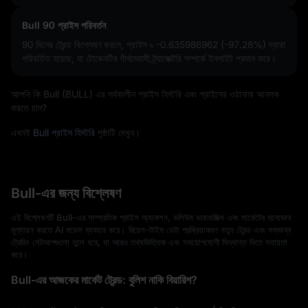
Bull 90 প্রাইস পরিবর্তন
90 দিনের ট্রেন্ড বিশ্লেষণ করলে, প্রাইস
৳ -0.635986962 (-97.28%)
দ্বারা
পরিবর্তিত হয়েছে, যা টোকেনটির দীর্ঘমেয়াদী ট্র্যাজেক্টরি সম্পর্কে ইনসাইট প্রদান করে।
আপনি কি Bull (BULL) এর সর্বকালীন প্রাইস হিস্টরি এবং প্রাইসের ওঠানামা আনলক
করতে চান?
এখনই
Bull প্রাইস হিস্টরি
পৃষ্ঠাটি দেখুন।
Bull-এর জন্য বিশ্লেষণ
এই বিশ্লেষণটি Bull-এর সাম্প্রতিক প্রাইস অ্যাকশন, ভলিউম ডায়নামিক্স এবং মার্কেটের মনোভাব
মূল্যায়ন করতে AI মডেল ব্যবহার করে। রিয়েল-টাইম ডেটা প্রক্রিয়াকরণ নতুন ট্রেন্ড এবং সম্ভাব্য
ট্রেডিং সেটআপগুলো তুলে ধরে, যা আরও তথ্যভিত্তিক এবং সময়োপযোগী সিদ্ধান্ত নিতে সহায়তা
করে।
Bull-এর আজকের মার্কেট ট্রেন্ড: বুলিশ নাকি বিয়ারিশ?