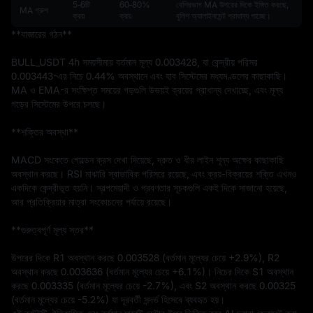
5‑6টি
60‑80%
বেশিরভাগ MA উপরের দিকে ইঙ্গিত করছে,
MA গ্রুপ
ক্রয়
ক্রয়
বুলিশ অ্যালাইনমেন্ট প্রাধান্য পাচ্ছে।
**বাজারের গঠন**

BULL_USDT 4h সময়সীমায় বর্তমান মূল্য 0.003428, যা কেন্দ্রীয় পরিসর 
0.003443-এর নিচে 0.44% অবস্থানে এবং হাব সিস্টেমের মধ্যমণ্ডলের কাছাকাছি। 
MA ও EMA-র সংক্ষিপ্ত সময়ের গড়গুলি উভয়ই ক্রয়ের প্রাধান্য দেখাচ্ছে, এবং মূল্য 
গড়ের সিস্টেমের উপরে চলছে।

**শক্তির অবস্থা**

MACD সংকেতে গোল্ডেন ক্রস দেখা দিয়েছে, দ্রুত ও ধীর লাইন শূন্য অক্ষের কাছাকাছি 
অবস্থান করছে। RSI মাঝারি স্বাভাবিক পরিসরে রয়েছে, এবং ক্রয়-বিক্রয়ের শক্তি এখনও 
একদিকে কেন্দ্রীভূত হয়নি। স্বল্পমেয়াদী ও প্রবণতার সূচকগুলি একই দিকে সাজানো হয়েছে, 
আর প্রতিক্রিয়ার মাত্রা সংকোচনের পর্যায়ে রয়েছে।

**গুরুত্বপূর্ণ মূল্য স্তর**

উপরের দিকে R1 অবস্থান করছে 0.003528 (বর্তমান মূল্যের চেয়ে +2.9%), R2 
অবস্থান করছে 0.003636 (বর্তমান মূল্যের চেয়ে +6.1%)। নিচের দিকে S1 অবস্থান 
করছে 0.003335 (বর্তমান মূল্যের চেয়ে -2.7%), এবং S2 অবস্থান করছে 0.00325 
(বর্তমান মূল্যের চেয়ে -5.2%) যা দূরবর্তী সন্দর্ভ হিসেবে ব্যবহৃত হয়।