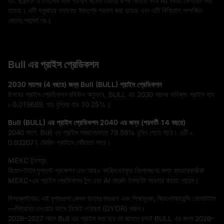
এই কন্টেন্টটি ঐতিহাসিক এবং বর্তমান মার্কেট ডেটার উপর ভিত্তি করে AI দ্বারা জেনারেট করা 
হয়েছে। এটি শুধুমাত্র তথ্যগত উদ্দেশ্যে প্রদান করা হয়েছে এবং এটি বিনিয়োগ সম্পর্কিত 
কোনো পরামর্শ নয়।
Bull এর প্রাইস প্রেডিকশন
2030 সালের (4 বছরে) জন্য Bull (BULL) প্রাইস প্রেডিকশন
উপরের প্রাইস প্রেডিকশন মডিউল অনুসারে, BULL এর 2030 সালের ভবিষ্যৎ প্রাইস হবে
৳ 0.019689
, যার বৃদ্ধির হার
10.25%
।
Bull (BULL) এর প্রাইস প্রেডিকশন 2040 এর জন্য (পরবর্তী 14 বছরে)
2040 সালে, Bull এর প্রাইস সম্ভাব্যভাবে
79.59%
বৃদ্ধি পেতে পারে। এটি
৳
0.032071
ট্রেডিং প্রাইসে পৌঁছাতে পারে।
MEXC টুলসমূহ
রিয়েল-টাইম দৃশ্যপট প্রক্ষেপণ এবং আরও ব্যক্তিগতকৃত বিশ্লেষণের জন্য ব্যবহারকারীরা
MEXC-এর প্রাইস প্রেডিকশন টুল এবং AI মার্কেট ইনসাইট ব্যবহার করতে পারেন।
ডিসক্লেইমার: এই দৃশ্যগুলো কেবল উদাহরণস্বরূপ এবং শিক্ষামূলক; ক্রিপ্টোকারেন্সি ভোলাটাইল
—সিদ্ধান্ত নেওয়ার আগে নিজেই গবেষণা (DYOR) করুন।
2026–2027 সালে Bull এর প্রাইস কত হবে তা জানতে চান? BULL এর জন্য 2026–