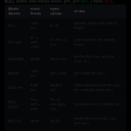
BULL মার্কেটের বর্তমান সামগ্রিক মনোভাব: বুলিশ, বুলিশ
68%
| বিয়ারিশ
32%
;
ইন্ডিকেটর
মডেলের
অনুপাত/
এক নজরে
ডাইমেনশন
উপসংহার
থ্রেশহোল্ড
গোল্ডেন
স্বল্পমেয়াদি মোমেন্টাম বাড়ছে, তাপমাত্রা
KDJ
K > D
ক্রস
উর্ধ্বমুখী।
S1 ≤
S1-পিভট এর
কেন্দ্রীয় পিভটের ঠিক বামে, মাঝারি নিচু
পিভট পয়েন্ট
প্রাইস
মধ্যে
অবস্থান।
<পিভট
স্বাভাবিক গতিতে চলছে, কোনো চরম
StochRSI
20‑80
নিরপেক্ষ অঞ্চল
সংকেত নেই।
গোল্ডেন
MACD
DIF > DEA
বুলিশ মোমেন্টাম বৃদ্ধি পাচ্ছে।
ক্রস
5‑6টি
60‑80%
বেশিরভাগ MA উপরের দিকে ইঙ্গিত করছে,
EMA গ্রুপ
ক্রয়
ক্রয়
বুলিশ অ্যালাইনমেন্ট প্রাধান্য পাচ্ছে।
কম ≤
নিম্ন এবং
BOLL
প্রাইস ≤
মধ্যম ব্যান্ডের
তুলনামূলকভাবে দুর্বল, তবে অতিরিক্ত নয়।
(20,2)
মাঝারি
মধ্যে
স্বাভাবিক সীমার মধ্যেই রয়েছে, এখনও
RSI (14)
নিরপেক্ষ
30‑70
সুযোগ আছে।