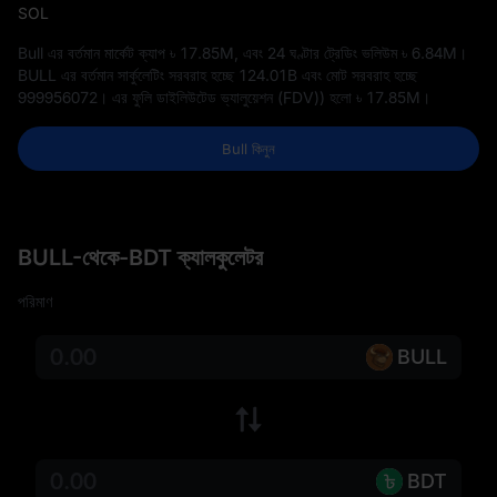
SOL
Bull এর বর্তমান মার্কেট ক্যাপ
৳ 17.85M
, এবং 24 ঘণ্টার ট্রেডিং ভলিউম
৳ 6.84M
।
BULL এর বর্তমান সার্কুলেটিং সরবরাহ হচ্ছে
124.01B
এবং মোট সরবরাহ হচ্ছে
999956072
। এর ফুলি ডাইলিউটেড ভ্যালুয়েশন (FDV)) হলো
৳ 17.85M
।
Bull কিনুন
BULL-থেকে-BDT ক্যালকুলেটর
পরিমাণ
BULL
BDT