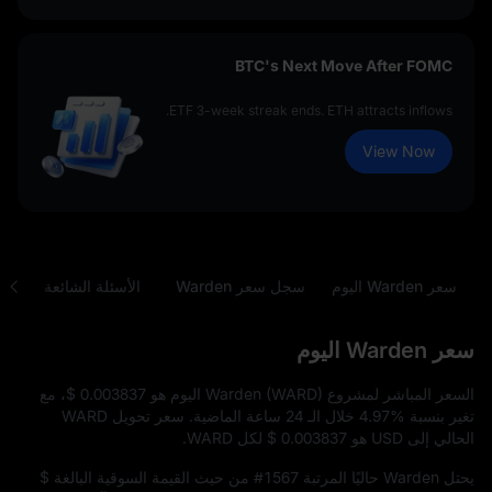
BTC's Next Move After FOMC
ETF 3-week streak ends. ETH attracts inflows.
View Now
سعر Warden اليوم
سجل سعر Warden
الأسئلة الشائعة
محول
سعر Warden اليوم
السعر المباشر لمشروع Warden (WARD) اليوم هو
$ 0.003837
، مع
تغير بنسبة
4.97%
خلال الـ 24 ساعة الماضية. سعر تحويل WARD
الحالي إلى USD هو
$ 0.003837
لكل WARD.
يحتل Warden حاليًا المرتبة
#1567
من حيث القيمة السوقية البالغة
$