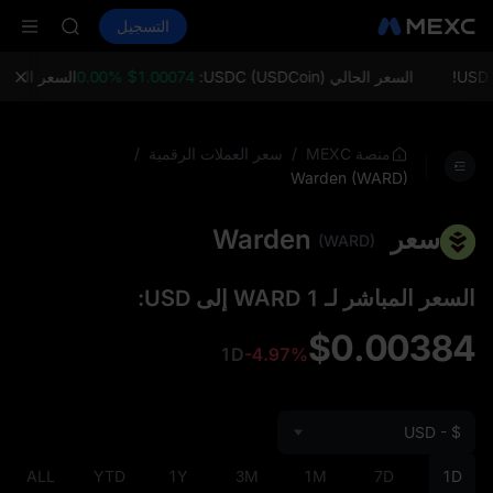
LD(XAU)
شراء العملات المشفرة
الأسواق
التسجيل
العقود الفورية
SPCX
ال
CASHCAT
HFT
السعر الحالي USDC (USDCoin):
$1.00074 0.00%
السعر الحالي ETH (Ethereum):
UNITREE
مستقبل Unitree مباشر الآن
LD(XAU)
/
/
منصة MEXC
سعر العملات الرقمية
SPCX
Warden (WARD)
CASHCAT
HFT
سعر Warden
(WARD)
UNITREE
مستقبل Unitree مباشر الآن
السعر المباشر لـ 1 WARD إلى USD:
$0.00384
1D
-4.97%
USD - $
ALL
YTD
1Y
3M
1M
7D
1D