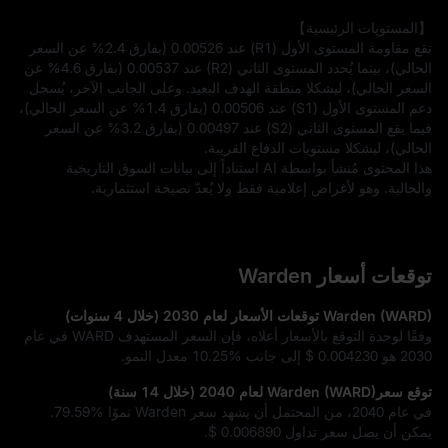
تقع مقاومة المستوى الأول (R1) عند 0.00526 (بفارق 2.4% عن السعر 
الحالي)، بينما يُحدد المستوى الثاني (R2) عند 0.00537 (بفارق 4.6% عن 
السعر الحالي)، ليشكلا منطقة الهدف البعيد. وعلى الجانب الآخر، يُسجل 
دعم المستوى الأول (S1) عند 0.00506 (بفارق 1.4% عن السعر الحالي)، 
فيما يقع المستوى الثاني (S2) عند 0.00497 (بفارق 3.2% عن السعر 
الحالي)، ليشكلا مستويات الدفاع القريبة.
هذا المحتوى مُنشأ بواسطة AI استناداً إلى بيانات السوق التاريخية 
والحالية. وهو لأغراض إعلامية فقط ولا يُعدّ نصيحة استثمارية.
توقعات أسعار Warden
Warden (WARD) توقعات الأسعار لعام 2030 (خلال 4 سنوات)
وفقًا لوحدة التوقع بالأسعار أعلاه، فإن السعر المستهدف WARD في عام
2030 هو
$ 0.004230
إلى جانب
10.25%
معدل النمو.
توقع سعرWarden (WARD) لعام 2040 (خلال 14 سنة)
في عام 2040، من المحتمل أن يشهد سعر Warden نموًا
79.59%
.
يمكن أن يصل سعر تداول
$ 0.006890
.