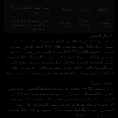
ضمن المعدل الطبيعي، لا يزال
RSI (14)
حيادي
30‑70
هناك متسع.
7 شراء 0
تتماشى جميع MA لأعلى، على
مجموعة
الشراء ≥
حيادي 0
المدى القصير أعلى بكثير من
%80
EMA
بيع
المدى الطويل.
سجلت عملة WARD_USDT في الإطار الزمني 4 ساعات سعرًا عند 
مستوى 0.005135، وهو يقع ضمن نطاق 0.7% أسفل المحور المركزي 
للنقطة المحورية البالغة 0.00517. يتحرك السعر ضمن هيكل متناسق 
يجمع بين إشارات الشراء الصادرة عن المتوسط المتحرك (MA) والمؤشر 
الأسي للمتوسط المتحرك (EMA)، مما يعكس حالة ترتيب موحد للشراء 
على المستوى الفني. حاليًا، يتواجد السعر في الجزء القريب من نظام 
ما زال مؤشر MACD يحافظ على وضعية التقاطع الصعودي، فيما تُظهر 
مؤشرات المتوسطات المتحركة السريعة والبطيئة توزيعًا متمركزًا نحو 
الشراء بنسبة 7 إلى 0. كما سجل مؤشر RSI قراءة محايدة، دون ظهور 
أي علامات لارتفاع مفرط في الزخم. وتبقى المؤشرات على المدى 
القصير والمتوسط والطويل مرتبة بشكل متسق، مع بقاء معدل التذبذب 