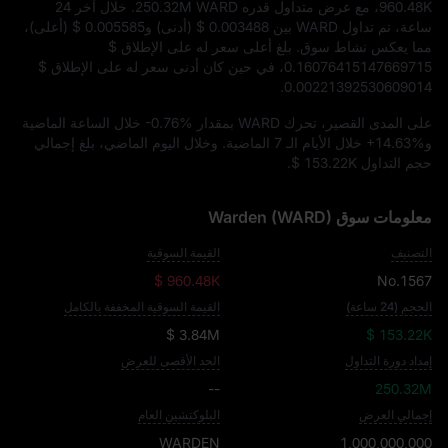
960.48K
، مع عرض متداول قدره
250.32M WARD
. خلال آخر 24
ساعة، تم تداول WARD بين
$ 0.003488
(أدنى) و
$ 0.005585
(أعلى)،
مما يعكس نشاط سوق. بلغ أعلى سعر له على الإطلاق
$
0.16076415147669715
، في حين كان أدنى سعر له على الإطلاق
$
.
0.00221392530609014
على المدى القصير، تحرك WARD بمقدار
-0.76%
خلال الساعة الماضية
و
+14.63%
خلال الأيام الـ 7 الماضية. وخلال اليوم الماضي، بلغ إجمالي
حجم التداول
$ 153.22K
.
معلومات سوق Warden (WARD)
التصنيف
القيمة السوقية
$ 960.48K
No.1567
الحجم (24 ساعة)
القيمة السوقية المخففة بالكامل
$ 3.84M
$ 153.22K
إمداد دورة التداول
الحد الأقصى للعرض
--
250.32M
إجمالي العرض
البلوكتشين العام
WARDEN
1,000,000,000