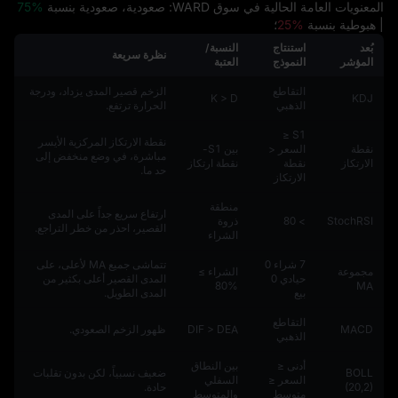
المعنويات العامة الحالية في سوق WARD: صعودية، صعودية بنسبة
75%
| هبوطية بنسبة
25%
؛
بُعد
استنتاج
النسبة/
نظرة سريعة
المؤشر
النموذج
العتبة
التقاطع
الزخم قصير المدى يزداد، ودرجة
K > D
KDJ
الذهبي
الحرارة ترتفع.
S1 ≤
نقطة الارتكاز المركزية الأيسر
نقطة
السعر <
بين S1-
مباشرة، في وضع منخفض إلى
الارتكاز
نقطة
نقطة ارتكاز
حد ما.
الارتكاز
منطقة
ارتفاع سريع جداً على المدى
StochRSI
> 80
ذروة
القصير، احذر من خطر التراجع.
الشراء
7 شراء 0
تتماشى جميع MA لأعلى، على
مجموعة
الشراء ≥
حيادي 0
المدى القصير أعلى بكثير من
%80
MA
بيع
المدى الطويل.
التقاطع
MACD
DIF > DEA
ظهور الزخم الصعودي.
الذهبي
أدنى ≤
بين النطاق
BOLL
ضعيف نسبياً، لكن بدون تقلبات
السعر ≤
السفلي
(20,2)
حادة.
متوسط
والمتوسط