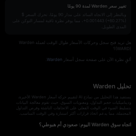
تغيير سعر Warden لمدة 90 يومًا
وبالنظر إلى الاتجاه السائد على مدار 90 يومًا، تحرك السعر
$
+0.001443 (+60.27%)
، مما يوفر نظرة ثاقبة لمسار التوكن على
المدى الطويل.
هل تريد فتح سجل وحركات الأسعار طوال الوقت لعملة Warden
(WARD)؟
ألقٍ نظرة الآن على صفحة سجل أسعار
Warden
.
تحليل Warden
يستفيد هذا التحليل من نماذج AI لتقييم حركة أسعار Warden الأخيرة،
وديناميكيات حجم التداول، ومعنويات السوق. حيث تقوم معالجة البيانات
بتسليط الضوء في الوقت الفعلي على الاتجاهات الناشئة وفرص التداول
المحتملة، مما يدعم اتخاذ قرارات أكثر استنارة وفي الوقت المناسب.
اتجاه سوق Warden اليوم: صعودي أم هبوطي؟