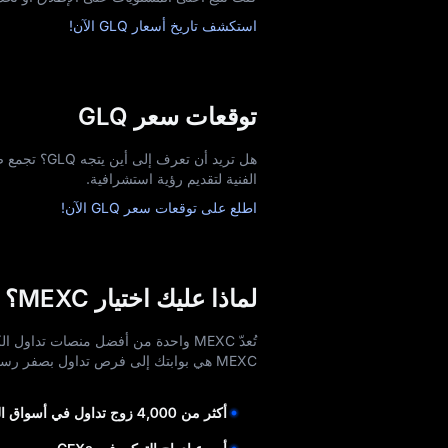
استكشف تاريخ أسعار GLQ الآن!
توقعات سعر GLQ
الفنية لتقديم رؤية استشرافية.
اطلع على توقعات سعر GLQ الآن!
لماذا عليك اختيار MEXC؟
تُعدّ MEXC واحدة من أفضل منصات تداو
MEXC هي بوابتك إلى فرص تداول بصفر رسوم لا حصر لها.
أكثر من 4,000 زوج تداول في أسواق العقود الفورية والآجلة