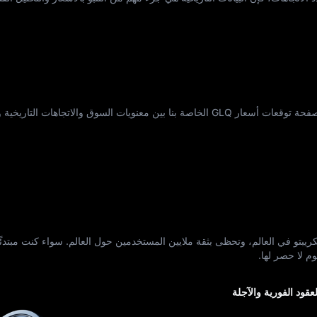
هل تريد أن تعرف إلى أين يتجه GLQ؟ تجمع صفحة توقعات أسعار GLQ الخاصة بنا بين معنويات السوق والاتجاها
ل الكريبتو في العالم، وتحظى بثقة ملايين المستخدمين حول العالم. سواء كنت مبتدئًا