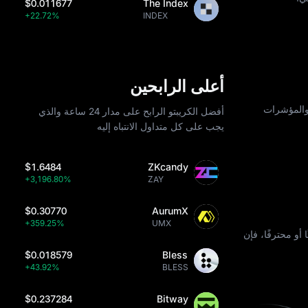
$0.011677
The Index
+22.72%
INDEX
أعلى الرابحين
ت التاريخية والمؤشرات
أفضل الكريبتو الرابح على مدار 24 ساعة والذي
يجب على كل متداول الانتباه إليه
$1.6484
ZKcandy
+3,196.80%
ZAY
$0.30770
AurumX
+359.25%
UMX
 أو محترفًا، فإن
$0.018579
Bless
+43.92%
BLESS
$0.237284
Bitway