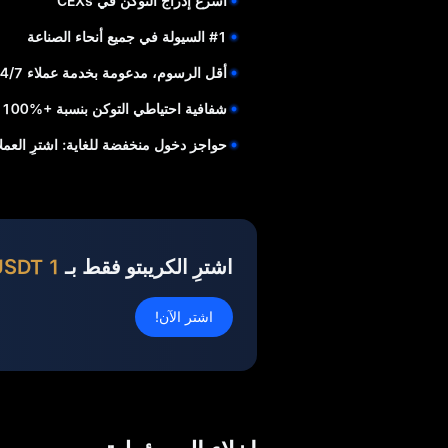
أسرع إدراج التوكن في CEXs
#1 السيولة في جميع أنحاء الصناعة
أقل الرسوم، مدعومة بخدمة عملاء 24/7
شفافية احتياطي التوكن بنسبة +%100 لأموال المستخدم
حواجز دخول منخفضة للغاية: اشترِ العملات الم
اشترِ الكريبتو فقط بـ
1 USDT
اشتر الآن!