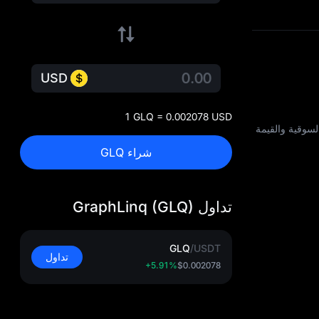
USD
1 GLQ = 0.002078 USD
عرض والقيمة السوقية والقيمة
شراء GLQ
تداول GraphLinq (GLQ)
GLQ
/
USDT
تداول
+5.91%
$0.002078