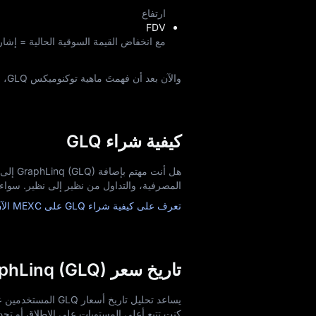
ارتفاع
FDV
مع انخفاض القيمة السوقية الحالية = إشار
والآن بعد أن فهمتَ ماهية توكنوميكس GLQ، استكشف
كيفية شراء GLQ
المصرفية، والتداول من نظير إلى نظير. سواء كنت مبتدئاً أو محترفاً، ف
تعرف على كيفية شراء GLQ على MEXC الآن!
تاريخ سعر GraphLinq (GLQ)
يساعد تحليل تاريخ
كنت تتبع أعلى المستويات على الإطلاق أو تحدد 