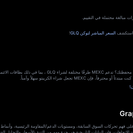
ات مبالغة محتملة في التقييم.
السعر المباشر لتوكن GLQ
!
هل أنت مهتم بإضافة GraphLinq (GLQ) إلى محفظتك؟ تدعم MEXC طرقًا مختلفة لشراء GLQ
إن MEXC تجعل شراء الكريبتو سهلاً وآمناً.
 أسعار GLQ المستخدمين على فهم تحركات السوق السابقة، ومستويات الدعم/المقاومة الرئيسية، وأنم
الاتجاهات، فإن البيانات التاريخية هي جزء مهم من التنبؤ بالأسعار والتحليل الفن