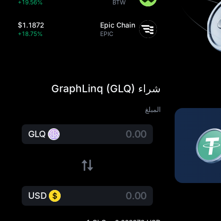
+19.56%
BTW
$1.1872
Epic Chain
+18.75%
EPIC
شراء GraphLinq (GLQ)
المبلغ
GLQ
USD