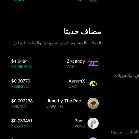
مضاف حديثا
العملات المشفرة المدرجة مؤخرًا والمتاحة للتداول
$1.6484
ZKcandy
+3,196.80%
ZAY
 ، بما في ذلك بطاقات الائتمان، والتحويلات
$0.30770
AurumX
+359.25%
UMX
$0.007268
Jimothy The Raccoon
+68.74%
JIMOTHY
$0.033451
Pons
+25.61%
PONS
اط التقلبات. وسواء
ي.