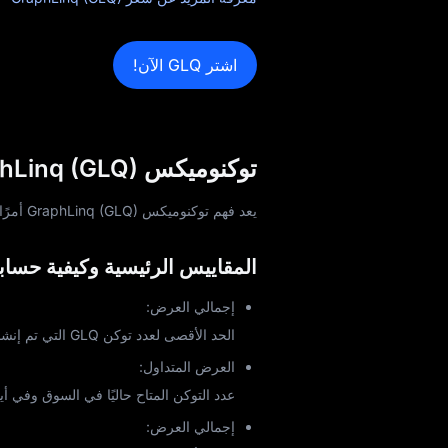
اشتر GLQ الآن!
توكنوميكس GraphLinq (GLQ): شرح المقاييس الرئيسية وحالات الاستخدام
يعد فهم توكنوميكس GraphLinq (GLQ) أمرًا ضروريًا لتحليل قيمتها واستدامتها وإمكاناتها على المدى الطويل.
المقاييس الرئيسية وكيفية حسابه
إجمالي العرض:
الحد الأقصى لعدد توكن GLQ التي تم إنشاؤه أو سيتم إنشاؤه على الإطلاق.
العرض المتداول:
عدد التوكن المتاح حاليًا في السوق وفي أي
إجمالي العرض: