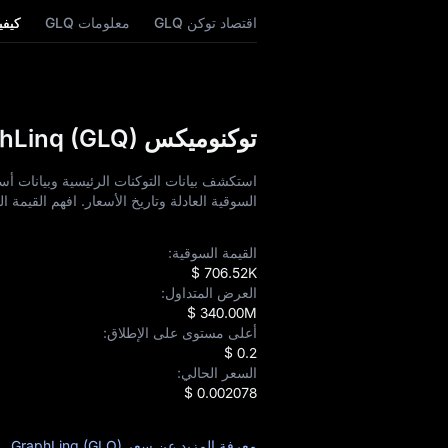
اقتصاد توكن GLQ
معلومات GLQ
كيفية
توكنوميكس GraphLinq (GLQ) وتحليل الأسعار
السوقية العادلة وتاريخ الأسعار. افهم القيمة
القيمة السوقية:
$ 706.52K
العرض المتداول:
$ 340.00M
أعلى مستوى على الإطلاق:
$ 0.2
السعر الحالي:
$ 0.002078
معرفة المزيد عن سعر GraphLinq (GLQ)