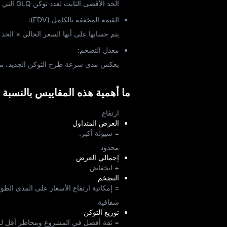
الحد الأقصى الثابت لعدد توكن GLQ التي يمكن أن توجد في المجموع.
القيمة المخففة بالكامل (FDV):
يتم حسابها على أنها السعر الحالي × الحد
معدل التضخم:
يعكس مدى سرعة طرح التوكن الجديد، مما 
ما أهمية هذه المقاييس بالنسبة 
ارتفاع
العرض المتداول
= سيولة أكبر.
محدود
إجمالي العرض
+ انخفاض
التضخم
= إمكانية ارتفاع الأسعار على المدى الطوي
شفافية
توزيع التوكن
= ثقة أفضل في المشروع ومخاطر أقل لل