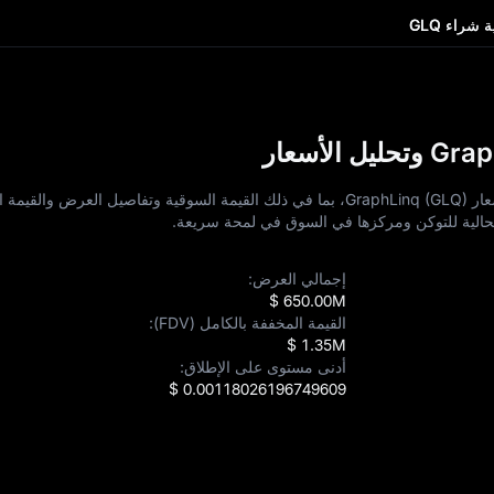
 شراء GLQ
استكشف بيانات التوكنات الرئيسية وبيانات أسعار GraphLinq (GLQ)، بما في ذلك القيمة السوقية وتفاصيل ال
 الحالية للتوكن ومركزها في السوق في لمحة سريعة.
إجمالي العرض:
$ 650.00M
القيمة المخففة بالكامل (FDV):
$ 1.35M
أدنى مستوى على الإطلاق:
$ 0.00118026196749609