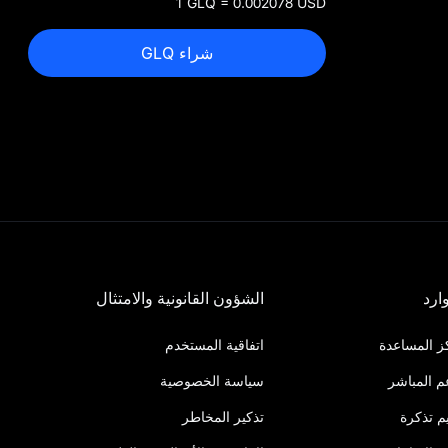
1 GLQ = 0.002078 USD
شراء GLQ
ارد
الشؤون القانونية والامتثال
ز المساعدة
اتفاقية المستخدم
م المباشر
سياسة الخصوصية
م تذكرة
تذكير المخاطر