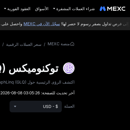
شراء العملات المشفرة
الأسواق
العقود الفورية
لى فرص تداول بصفر رسوم لا حصر لها!
سجّل الآن في MEXC
واحصل على هدايا ترح
منصة MEXC
/
سعر العملات الرقمية
/
توكنوميكس GraphLinq (GLQ)
اكتشف الرؤى الرئيسية حول GraphLinq (GLQ)، بما في ذلك عرض التوكن ونموذج التوزيع وبيانات السوق في الوقت الفعلي.
آخر تحديث للصفحة:
2026-08-08 03:05:26
)
العملة
USD - $