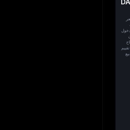
الناس معرفة سعر DAO
دة 
أسباب رئيسية: اتخاذ قرارات تداول مستنيرة، ومتابعة 
المحافظ الاستثمارية، وتحليل السوق، وتحديد توقيت دخول 
 
نشطة، فإن سعرها يتقلب باستمرار، مما يؤثر في أرباح 
وخسائر المستثمرين. تساعد بيانات السعر الحالية في تقييم 
اتجاهات السوق وتقلباتها والفرص المحتملة لشراء أو بيع 