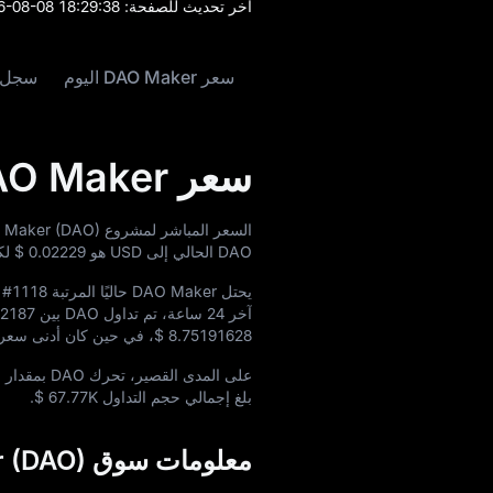
آخر تحديث للصفحة:
6-08-08 18:29:38
سعر DAO Maker اليوم
سجل سعر 
سعر DAO Maker اليوم
السعر المباشر لمشروع DAO Maker (DAO) اليوم هو
DAO الحالي إلى USD هو
$ 0.02229
لكل 
يحتل DAO Maker حاليًا المرتبة
#1118
م
آخر 24 ساعة، تم تداول DAO بين
02187
$ 8.75191628
، في حين كان أدنى سعر 
على المدى القصير، تحرك DAO بمقدار
%
بلغ إجمالي حجم التداول
$ 67.77K
.
معلومات سوق DAO Maker (DAO)