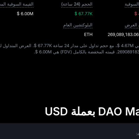
السوقية
الحجم (24 ساعة)
$ 6.00M
$ 67.77K
$
 العرض
البلوكتشين العام
ETH
269,089,183.0
$ 4.67M
، مع حجم تداول على مدار 24 ساعة
$ 67.77K
. العرض المتداول لـ DAO يبل
269089183
. قيمته المخفضة بالكامل (FDV) هي
$ 6.00M
.