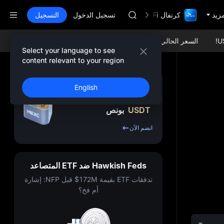
GOLD(XAU)
مزيد
كرنفال TradFi مع 1,000,000$
AAOI
تسجيل الدخول
التسجيل
SKYAI
اشتراك سوق يونيتري ستار في 10 أغسطس
السعر الحالي SOL (Solana):
$76.09 -0.40%
السعر الحالي ETH (Ethereum):
SPCX يرتفع رغم انتهاء الحظر
Select your language to see
GOLD(XAU)
content relevant to your region
AAOI
SKYAI
اشترك واحصل على ما
English
اشتراك سوق يونيتري ستار في 10 أغسطس
يصل إلى
10,000
SPCX يرتفع رغم انتهاء الحظر
USDT
بونص
انضم الآن
Hawkish Feds ضد ETF المتصاعد
تدفقات ETF بقيمة 172M$ قبل NFP: إشارة
أم فخ؟