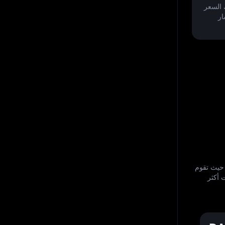
ار
يات السوق. حيث تقوم
 أكثر