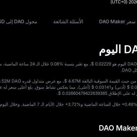
(UTC+0)
202
DAO Maker
الأسئلة الشائعة
محول DAO إلى USD
$ 0.02229
، مع تغير بنسبة
0.08%
خلال الـ 24 ساعة الماض
DAO.
ن حيث القيمة السوقية البالغة
$ 4.67M
، مع عرض متداول قدره
9.52M DAO
$ 0.
(أدنى) و
$ 0.03141
(أعلى)، مما يعكس نشاط سوق. بلغ أعلى سعر له عل
له على الإطلاق
$ 0.02660479422639385
.
+0.49
خلال الساعة الماضية و
+3.72%
خلال الأيام الـ 7 الماضية. وخلال