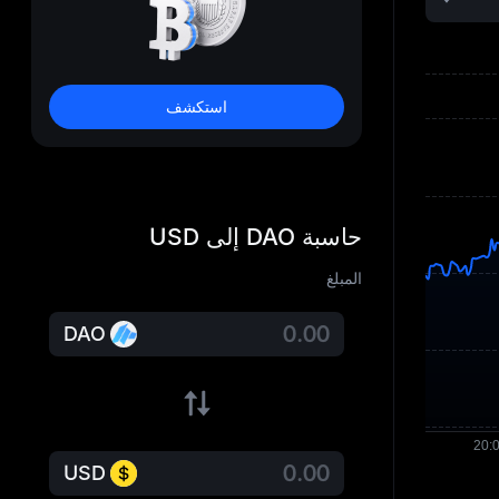
استكشف
حاسبة DAO إلى USD
المبلغ
DAO
USD