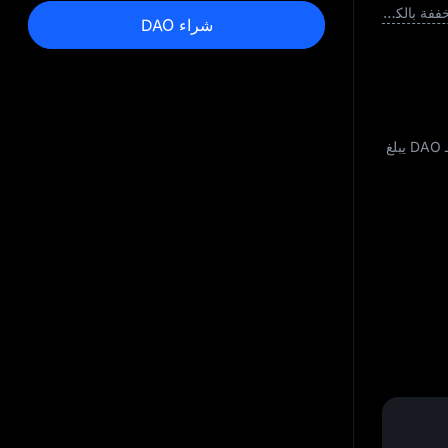
القيمة السوقية المخففة بالكامل
شراء DAO
غ