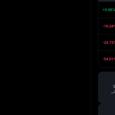
+0.08
-19.24
-24.73
-54.01
لى