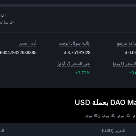
3141
24 ساعة مرتفع
عالية طوال الوقت
أدنى سعر
2660479422639385
$ 8.75191628
$ 0.0
سعر (1يوم)
تغير السعر (7 أيام)
+3.72%
+3.72%
+0
التغيير (USD)
الت