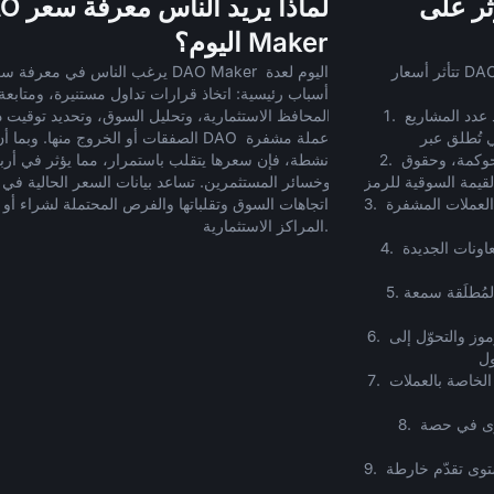
ثر على
لماذا يريد 
Maker اليوم؟
يرغب الناس في معرفة سعر DAO Maker اليوم لع
1. اعتماد المنصة واستخدامها – فكلما زاد عدد المشاريع 
الصفقات أو الخروج منها. وبما أن DAO عملة مشفرة
2. فائدة الرمز المميز – تُحفّز مكافآت الحوكمة، وحقوق 
3. معنويات السوق – تؤثر اتجاهات سوق العملات المشفرة 
المراكز الاستثمارية.
4. إعلانات الشراكات – يمكن أن تُعزّز التعاونات الجديدة 
5. أداء المنصة – يعكس نجاح المشاريع المُطلَقة سمعة 
6. آليات العرض – تُقلّل عمليات حرق الرموز والتحوّل إلى 
7. الأخبار المتعلقة باللوائح – تؤثر اللوائح الخاصة بالعملات 
8. المنافسة – تؤثر منصات الإطلاق الأخرى في حصة 
9. تطوّرات الفريق – تُؤثّر التحديثات ومستوى تقدّم خارطة 