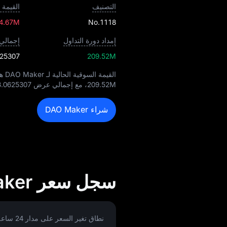
التصنيف
القيمة 
 4.67M
No.1118
إمداد دورة التداول
إجمالي
625307
209.52M
القيمة السوقية الحالية لـ DAO Maker هي
209.52M
، مع إجمالي عرض
.0625307
شراء DAO Maker
سجل سعر DAO Maker بعملة USD
نطاق تغير السعر على مدار 24 ساعة: