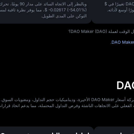
$
وبالنظر إلى الاتجاه السائد على مدار 90 يومًا، تحرك السعر
ًا أوسع لأدائه.
$ -0.02617 (-54.01%)
، مما يوفر نظرة ثاقبة لمس
التوكن على المدى الطويل.
ة DAO Maker (DAO)؟
.
DAO Make
يستفيد هذا التحليل من نماذج AI لتقييم حركة أسعار DAO Maker الأخيرة، وديناميكيات حجم التداول، ومعنو
الفعلي على الاتجاهات الناشئة وفرص التداول المحتملة، مما يدعم اتخاذ قرارات