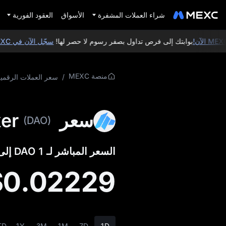
شراء العملات المشفرة
الأسواق
العقود الفورية
بوابتك إلى فرص تداول بصفر رسوم لا حصر لها!
سجّل الآن في MEXC
منصة MEXC
/
سعر العملات الرقمي
سعر DAO Maker
(DAO)
السعر المباشر لـ 1 DAO إلى USD:
$0.02229
TD
1Y
3M
1M
7D
1D