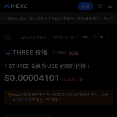
GOLD(X
买币
行情
现货
合约
注册
理财
SPCX
活动
SPCX
CASHCA
HFT
10,000 USDT 新人大礼包！
MEXC 交易所：拥有最多热币，每日空投
UNITREE
宇树科技
GOLD(X
/
/
THREE ($THREE)
MEXC 交易所
加密货币价格
SPCX
CASHCA
THREE 价格
HFT
($THREE)
未上架
UNITREE
宇树科技
1 $THREE 兑换为 USD 的实时价格：
$0.00004101
-70.50%
1D
此币种数据来自第三方，MEXC 仅作为信息聚合平台。探索
MEXC 现货
查看已上线币种！