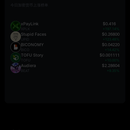
今日加密货币上涨榜单
xPayLink
$0.416
XPLK
+197.14%
Stupid Faces
$0.26800
UPID
+123.48%
BICONOMY
$0.04220
BICO
+14.42%
TOFU Story
$0.001111
TOFU
+10.00%
Audiera
$2.28604
BEAT
+9.35%