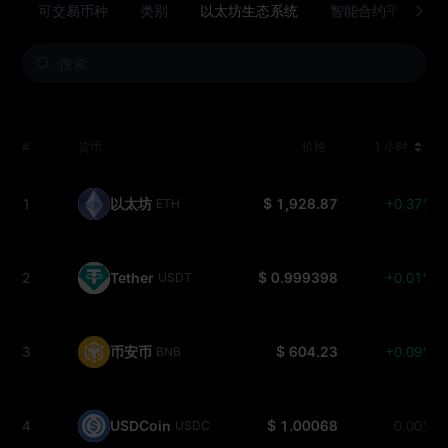
可交易币种
类别
以太坊生态系统
智能合约平台
#
货币
价格
1 小时
1
以太坊
$ 1,928.87
+0.37%
ETH
2
Tether
$ 0.999398
+0.01%
USDT
3
币安币
$ 604.23
+0.09%
BNB
4
USDCoin
$ 1.00068
0.00%
USDC