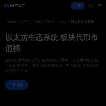
MUBARA
买币
行情
现货
合约
注册
理财
活动
SPCX
UNITRE
TUT
BMT
/
/
/
以太坊生态系统
MEXC 交易所
加密货币价格
类别
MUBARA
UNITRE
以太坊生态系统 板块代币市
值榜
探索 以太坊生态系统 板块的核心币种。下方币种默认按
市值规模排序，直观追踪赛道表现，在 MEXC 轻松发掘
潜在交易机会。
立即注册