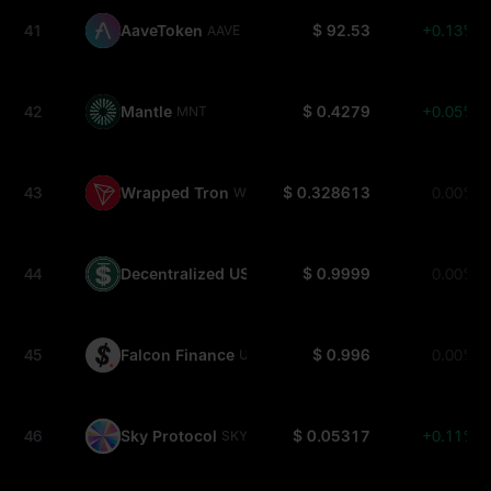
41
AaveToken
$ 92.53
+0.13%
AAVE
42
Mantle
$ 0.4279
+0.05%
MNT
43
Wrapped Tron
$ 0.328613
0.00%
WTRX
44
Decentralized USD
$ 0.9999
0.00%
USDD
45
Falcon Finance
$ 0.996
0.00%
USDF
46
Sky Protocol
$ 0.05317
+0.11%
SKY