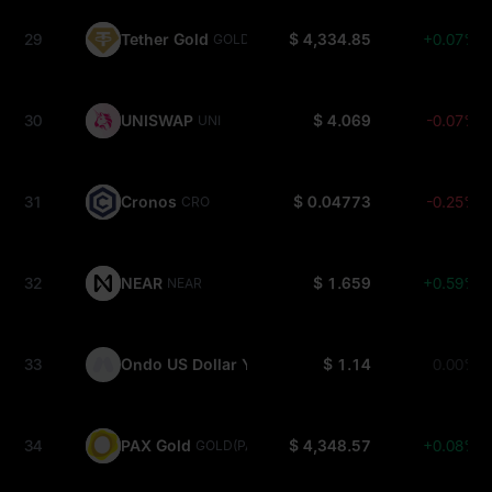
29
Tether Gold
$ 4,334.85
+0.07%
GOLD(XAUT)
30
UNISWAP
$ 4.069
-0.07%
UNI
31
Cronos
$ 0.04773
-0.25%
CRO
32
NEAR
$ 1.659
+0.59%
NEAR
33
Ondo US Dollar Yield
$ 1.14
0.00%
USDY
34
PAX Gold
$ 4,348.57
+0.08%
GOLD(PAXG)