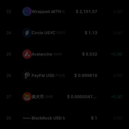
23
Wrapped eETH
$ 2,101.57
0.00%
WEETH
24
Circle USYC
$ 1.13
0.00%
USYC
25
Avalanche
$ 6.532
+0.08%
AVAX
26
PayPal USD
$ 0.999816
0.00%
PYUSD
27
柴犬币
$ 0.000004737
+0.30%
SHIB
28
BlackRock USD Institutional Digital Liquidity Fun
$ 1
0.00%