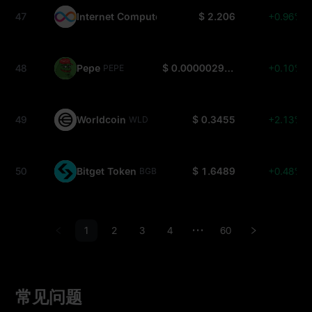
47
Internet Computer
$ 2.206
+0.96%
ICP
48
Pepe
$ 0.000002901
+0.10%
PEPE
49
Worldcoin
$ 0.3455
+2.13%
WLD
50
Bitget Token
$ 1.6489
+0.48%
BGB
1
2
3
4
60
•••
常见问题