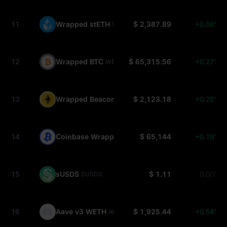
11
Wrapped stETH
$ 2,387.89
+0.08%
WSTETH
12
Wrapped BTC
$ 65,315.56
+0.27%
WBTC
13
Wrapped Beacon ETH
$ 2,123.18
+0.25%
WBETH
14
Coinbase Wrapped BTC
$ 65,144
+0.19%
CBBTC
15
sUSDS
$ 1.11
0.00%
SUSDS
16
Aave v3 WETH
$ 1,925.44
+0.54%
AWETH