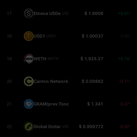
17
Ethena USDe
$ 1.0008
+0.01%
USDE
18
USD1
$ 1.00037
0.00%
USD1
19
WETH
$ 1,925.27
+0.14%
WETH
20
Canton Network
$ 0.09882
-0.11%
CC
21
GRAM(prev.Toncoin)
$ 1.341
-0.37%
GRAM
22
Global Dollar
$ 0.999772
-0.02%
USDG