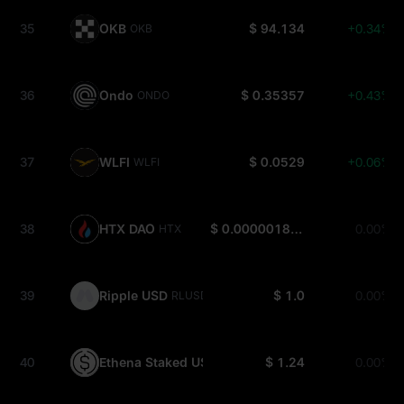
35
OKB
$ 94.134
+0.34%
OKB
36
Ondo
$ 0.35357
+0.43%
ONDO
37
WLFI
$ 0.0529
+0.06%
WLFI
38
HTX DAO
$ 0.000001815
0.00%
HTX
39
Ripple USD
$ 1.0
0.00%
RLUSD
40
Ethena Staked USDe
$ 1.24
0.00%
SUSDE