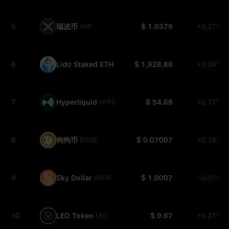
5
瑞波币
$ 1.0379
+0.27%
XRP
6
Lido Staked ETH
$ 1,928.88
+0.34%
STETH
7
Hyperliquid
$ 54.68
+0.17%
HYPE
8
狗狗币
$ 0.07007
+0.19%
DOGE
9
Sky Dollar
$ 1.0007
-0.01%
USDS
10
LEO Token
$ 9.67
+0.21%
LEO