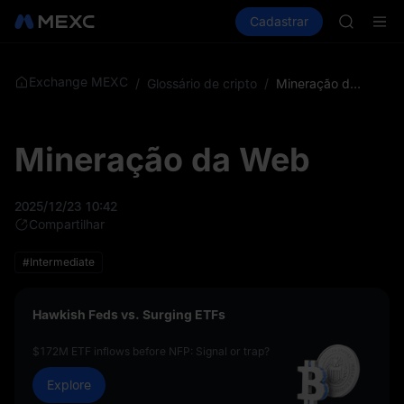
GOLD(X
Comprar cripto
Mercados
Cadastrar
Spot
Futuros
AAOI
S
SKYAI
UNITREE 
SPCX ris
Exchange MEXC
/
Glossário de cripto
/
Mineração da Web
GOLD(X
AAOI
SKYAI
Mineração da Web
UNITREE 
SPCX ris
2025/12/23 10:42
Compartilhar
#Intermediate
Hawkish Feds vs. Surging ETFs
$172M ETF inflows before NFP: Signal or trap?
Explore