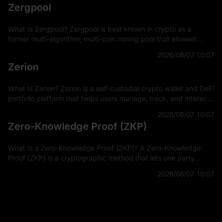
Zergpool
What Is Zergpool? Zergpool is best known in crypto as a
former multi-algorithm, multi-coin mining pool that allowed
miners to connect hashpower, mine supported Proof-of-Work
2026/08/07 10:07
coins, and receive
Zerion
What Is Zerion? Zerion is a self-custodial crypto wallet and DeFi
portfolio platform that helps users manage, track, and interact
with on-chain assets across multiple blockchain networks. In
2026/08/07 10:07
Zero-Knowledge Proof (ZKP)
What Is a Zero-Knowledge Proof (ZKP)? A Zero-Knowledge
Proof (ZKP) is a cryptographic method that lets one party
prove a statement is true without revealing the private
2026/08/07 10:07
information used to prove it.