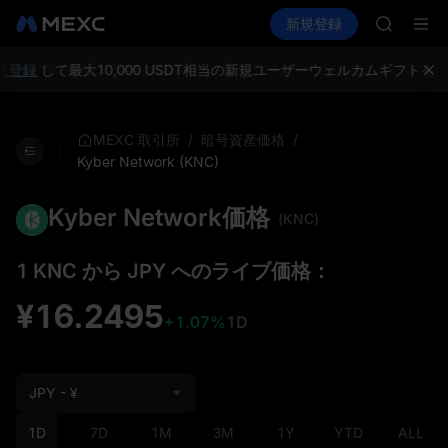
AAOI
暗号資産を購入
市場
現物
新規登録
先物取引
SKYAI
SPCX
UNITRE
ロックア
登録
して最大10,000 USDT相当の新規ユーザーウェルカムギフトを獲
GOLD(X
AAOI
SKYAI
/
/
MEXC 取引所
暗号資産価格
UNITRE
Kyber Network (KNC)
ロックア
Kyber Network価格
(KNC)
1 KNC から JPY へのライブ価格：
¥16.2495
+1.07%
1D
JPY - ¥
1D
7D
1M
3M
1Y
YTD
ALL