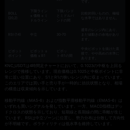
です。
下限ライン
下限バンド
BOLL
比較的弱いものの、極端
≤ 価格 ≤ ミ
とミドルバ
(20,2)
な水準ではありません。
ドルライン
ンドの間
通常のレンジ内にあり、
RSI (14)
中立
30‑70
まだ値動きの余地があり
ます。
中央ピボットを抜けた直
ピボット
ピボット ≤
ピボッ
後で、やや高めの水準に
ポイント
価格 ≤ R1
ト‑R1の間
あります。
KNC_USDTは4時間足チャートにおいて、0.1023の中枢を上回る
レンジで推移しています。現在価格は0.1025と中枢ポイントに非
常に近い位置にあり、S1とR1の狭いレンジ内に収まっています。
このエリアでは買い手と売り手が一時的に拮抗状態となり、相場
の構造は収束傾向を示しています。

移動平均線（MA5-6）および指数平滑移動平均線（EMA5-6）は
いずれも買いシグナルを発しています。一方、MACD指標はデッ
ドクロスの状態を示しており、短期線と長期線の間に乖離が生じ
ています。RSIは中立ゾーンに位置し、勢力分布は分散して方向性
が不明確です。ボラティリティは低水準を維持しています。
