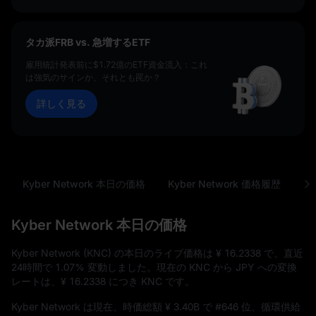
タカ派FRB vs. 急増するETF
雇用統計発表前に$1.72億のETF資金流入：これ
は強気のサインか、それとも罠か？
詳しく見る
Kyber Network 本日の価格
Kyber Network 価格履歴
Ky
Kyber Network 本日の価格
Kyber Network (KNC) の本日のライブ価格は
¥ 16.2338
で、直近
24時間で
1.07%
変動しました。現在の KNC から JPY への変換
レートは、
¥ 16.2338
につき KNC です。
Kyber Network は現在、時価総額
¥ 3.40B
で
#646
位、循環供給