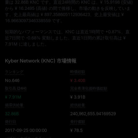
量は
32.86B KNC
です。直近24時間の KNC は、
¥ 15.9198
(安値)
から
¥ 16.2495
(高値) の間で推移し、市場の動きを反映していま
す。史上最高値は
¥ 897.358605112936423
、史上最安値は
¥
16.9663097346338559
です。
短期的なパフォーマンスでは、KNC は直近1時間で
+0.87%
、直
近7日間で
-0.68%
変動しました。直近1日間の累計取引高は
¥
7.91M
に達しました。
Kyber Network (KNC) 市場情報
ランキング
時価総額
No.646
¥ 3.40B
取引高 (24H)
完全希薄化後時価総額
¥ 7.91M
¥ 3.91B
循環供給量
総供給量
32.86B
240,962,655.94169529
発行日
発行価額
2017-09-25 00:00:00
¥ 78.5