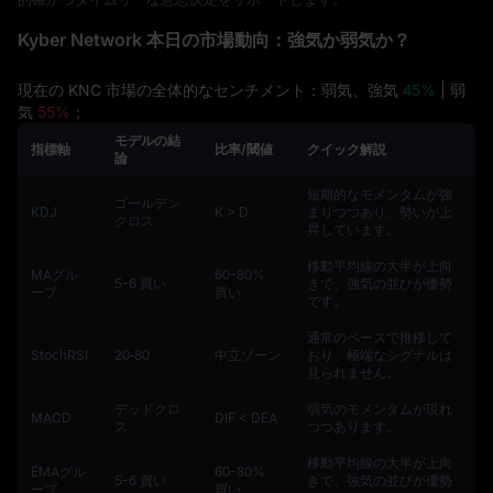
Kyber Network 本日の市場動向：強気か弱気か？
現在の KNC 市場の全体的なセンチメント：弱気、強気
45%
| 弱
気
55%
；
モデルの結
指標軸
比率/閾値
クイック解説
論
短期的なモメンタムが強
ゴールデン
KDJ
K > D
まりつつあり、勢いが上
クロス
昇しています。
移動平均線の大半が上向
MAグル
60-80%
5-6 買い
きで、強気の並びが優勢
ープ
買い
です。
通常のペースで推移して
StochRSI
20‑80
中立ゾーン
おり、極端なシグナルは
見られません。
デッドクロ
弱気のモメンタムが現れ
MACD
DIF < DEA
ス
つつあります。
移動平均線の大半が上向
EMAグル
60-80%
5-6 買い
きで、強気の並びが優勢
ープ
買い