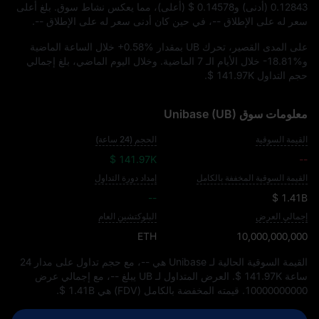
0.12843
(أدنى) و
$ 0.14578
(أعلى)، مما يعكس نشاط سوق. بلغ أعلى
سعر له على الإطلاق
--
، في حين كان أدنى سعر له على الإطلاق
--
.
على المدى القصير، تحرك UB بمقدار
+0.58%
خلال الساعة الماضية
و
-18.81%
خلال الأيام الـ 7 الماضية. وخلال اليوم الماضي، بلغ إجمالي
حجم التداول
$ 141.97K
.
معلومات سوق Unibase (UB)
القيمة السوقية
الحجم (24 ساعة)
$ 141.97K
--
القيمة السوقية المخففة بالكامل
إمداد دورة التداول
--
$ 1.41B
إجمالي العرض
البلوكتشين العام
ETH
10,000,000,000
القيمة السوقية الحالية لـ Unibase هي
--
، مع حجم تداول على مدار 24
ساعة
$ 141.97K
. العرض المتداول لـ UB يبلغ
--
، مع إجمالي عرض
10000000000
. قيمته المخفضة بالكامل (FDV) هي
$ 1.41B
.