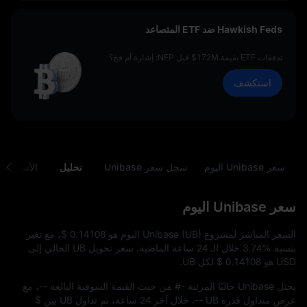
Hawkish Feds ضد ETF المتصاعد
تدفقات ETF بقيمة 172M$ قبل NFP: إشارة أم فخ؟
استكشف
سعر Unibase اليوم
سجل سعر Unibase
تحليل
الأسئلة ال
سعر Unibase اليوم
السعر المباشر لمشروع Unibase (UB) اليوم هو
$ 0.14108
، مع تغير
بنسبة
3.74%
خلال الـ 24 ساعة الماضية. سعر تحويل UB الحالي إلى
USD هو
$ 0.14108
لكل UB.
يحتل Unibase حاليًا المرتبة
#-
من حيث القيمة السوقية البالغة
--
، مع
عرض متداول قدره
-- UB
. خلال آخر 24 ساعة، تم تداول UB بين
$