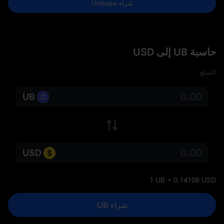
شراء Unibase
حاسبة UB إلى USD
المبلغ
UB
USD
1 UB = 0.14108 USD
شراء UB