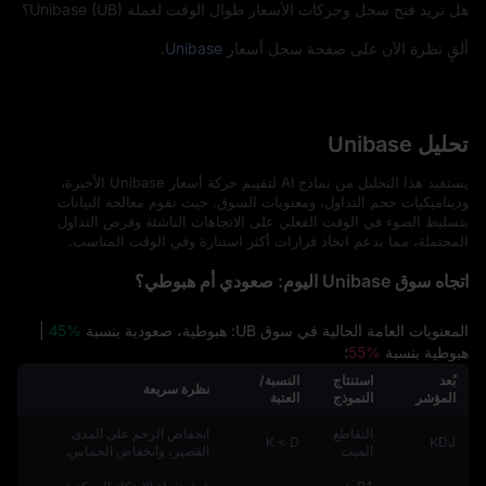
هل تريد فتح سجل وحركات الأسعار طوال الوقت لعملة Unibase (UB)؟
ألقٍ نظرة الآن على صفحة سجل أسعار
Unibase
.
تحليل Unibase
يستفيد هذا التحليل من نماذج AI لتقييم حركة أسعار Unibase الأخيرة،
وديناميكيات حجم التداول، ومعنويات السوق. حيث تقوم معالجة البيانات
بتسليط الضوء في الوقت الفعلي على الاتجاهات الناشئة وفرص التداول
المحتملة، مما يدعم اتخاذ قرارات أكثر استنارة وفي الوقت المناسب.
اتجاه سوق Unibase اليوم: صعودي أم هبوطي؟
المعنويات العامة الحالية في سوق UB: هبوطية، صعودية بنسبة
45%
|
هبوطية بنسبة
55%
؛
بُعد
استنتاج
النسبة/
نظرة سريعة
المؤشر
النموذج
العتبة
التقاطع
انخفاض الزخم على المدى
K < D
KDJ
الميت
القصير، وانخفاض الحماس.