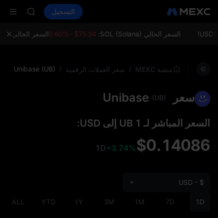
AAOI
شراء العملات المشفرة
الأسواق
التسجيل
العقود الفورية
SKYAI
ال
اشتراك سوق ي
SPCX يرتفع رغم انتهاء الحظر
السعر الحالي SOL (Solana):
$75.94 -0.60%
السعر الحالي ETH (Ethereum):
LD(XAU)
AAOI
SKYAI
Unibase (UB)
/
/
منصة MEXC
سعر العملات الرقمية
اشتراك سوق ي
SPCX يرتفع رغم انتهاء الحظر
سعر Unibase
(UB)
السعر المباشر لـ 1 UB إلى USD:
$0.14086
1D
+3.74%
USD - $
ALL
YTD
1Y
3M
1M
7D
1D