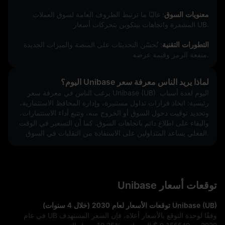
معنويات السوق
: غالبًا ما ترتبط الظروف العامة لسوق العملات 
المشفرة واتجاهات بيتكوين بتحركات أسعار UB.
التطورات التقنية
: تُحسّن التحديثات على المنصة والميزات الجديدة 
منفعة الرمز وقيمة عرضه.
لماذا يريد الناس معرفة سعر Unibase اليوم؟
يرغب الناس في معرفة سعر Unibase (UB) اليوم لعدة أسباب 
رئيسية: اتخاذ قرارات تداول مستنيرة، وإدارة المحافظ الاستثمارية، 
وتحديد توقيت دخول السوق أو الخروج منه، وتتبع أداء الاستثمارات، 
والبقاء على اطلاع دائم باتجاهات السوق. كما أن التسعير في الوقت 
الفعلي يساعد المتداولين على الاستفادة من التقلبات في السوق.
توقعات أسعار Unibase
Unibase (UB) توقعات الأسعار لعام 2030 (خلال 4 سنوات)
وفقًا لوحدة التوقع بالأسعار أعلاه، فإن السعر المستهدف UB في عام