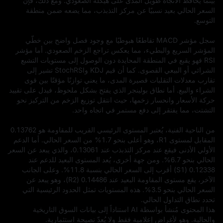
بينما يحافظ الاتجاه طويل المدى على هيكله الصعودي. ومع ذلك، فإن 
السعر الحالي بعيد نسبيًا عن مركز التذبذب، مما يضعه ضمن منطقة 
سجل مؤشر MACD تقاطعًا هبوطيًا مع وجود فصل واضح بين خطّي 
المؤشر السريع والبطيء، مما يعكس تراجع الزخم الصعودي. أما مؤشر 
RSI فهو يقبع في المنطقة المحايدة دون الوصول إلى مستويات التشبع 
الشرائي أو البيعي القصوى. كما أن قيم KDJ وStochRSI تشير إلى 
تقارب معدلات التقلبات قصيرة المدى، ما يعني توازنًا مؤقتًا بين قوى 
الشراء والبيع. أما نطاق بولينجر الذي يفتح بشكل ملحوظ، فيدل على تقييد 
حركة الأسعار وانحسار زخمها، حيث انتقل توزيع الزخم من التركيز نحو 
من الناحية الفنية، يُعتبر المستوى الرئيسي القريب للمقاومة هو 0.13762 
المقابل لمستوى R1، وهو أعلى بنحو 1.7% من السعر الحالي. أما الدعم 
الأولي الأدنى فيقع عند مركز التذبذب عند 0.13061، والذي يبعد عن السعر 
الحالي بنحو 6.7%. ومن جهة أخرى، يُعد المستوى البعيد للدعم عند 
0.12338 (S1) أقرب إلى السعر الحالي بنسبة 11.8%. وعلى الجانب 
الآخر، يقع مستوى المقاومة البعيد عند 0.14486 (R2)، وهو يبعد عن 
السعر الحالي بنحو 3.5%. هذه المستويات تمثل الحدود الرئيسية التي 
تحدد نطاق التداول الحالي.
هذا المحتوى مُنشأ بواسطة AI استناداً إلى بيانات السوق التاريخية 
والحالية. وهو لأغراض إعلامية فقط ولا يُعدّ نصيحة استثمارية.