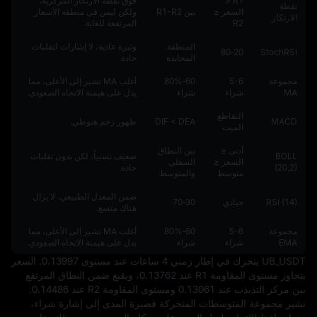
R1 <
فوق نقطة الارتكاز المركزية،
نقطة
السعر ≤
بين R1-R2
ولكن ليس في منطقة الأسعار
الارتكاز
R2
المرتفعة للغاية.
المنطقة
وتيرة عادية، لا إشارات لتقلبات
20‑80
StochRSI
المحايدة
حادة.
مجموعة
5-6
60‑80%
أغلب MA تشير إلى الأعلى، مما
MA
شراء
شراء
يدل على هيمنة الاتجاه الصعودي.
التقاطع
MACD
DIF < DEA
ظهور زخم هبوطي.
الميت
أدنى ≤
بين النطاق
BOLL
ضعيف نسبياً، لكن بدون تقلبات
السعر ≤
السفلي
(20,2)
حادة.
متوسط
والمتوسط
ضمن المعدل الطبيعي، لا يزال
RSI (14)
حيادي
30‑70
هناك متسع.
مجموعة
5-6
60‑80%
أغلب MA تشير إلى الأعلى، مما
EMA
شراء
شراء
يدل على هيمنة الاتجاه الصعودي.
UB_USDT يتحرك في إطار زمني 4 ساعات عند مستوى 0.13997. السعر 
يتجاوز مستوى المقاومة R1 عند 0.13762، ويقبع ضمن النطاق المرتفع 
بين مركز التذبذب عند 0.13061 ومستوى المقاومة R2 عند 0.14486. 
تشير مجموعة المتوسطات المتحركة قصيرة المدى إلى إشارة شراء، 