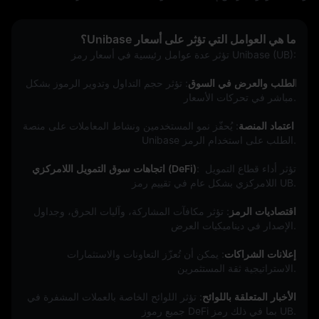
ما هي العوامل التي تؤثر على أسعار Unibase؟
تؤثر عدة عوامل رئيسية في أسعار رمز Unibase (UB):
الطلب والعرض في السوق
: تؤثر حجم التداول وتدوير الرموز بشكل 
مباشر في تحركات الأسعار.
اعتماد المنصة
: يُحفّز نمو المستخدمين ونشاط المعاملات على منصة 
Unibase الطلب على استخدام الرمز.
: تؤثر أداء قطاع التمويل 
اتجاهات سوق التمويل اللامركزي (DeFi)
اللامركزي بشكل عام في تقييم رمز UB.
اقتصاديات الرمز
: تؤثر مكافآت المشاركة، وآليات الحرق، وجداول 
الإصدار في ديناميكيات العرض.
إعلانات الشراكات
: يمكن أن تُعزّز التعاونات والاستثمارات 
الاستراتيجية ثقة المستثمرين.
الأخبار المتعلقة باللوائح
: تؤثر اللوائح الخاصة بالعملات المشفرة في 
جميع رموز DeFi بما في ذلك رمز UB.