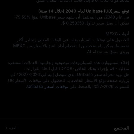
2030 هو
$ 0.155540
إلى جانب
10.25%
معدل النمو.
توقع سعرUnibase (UB) لعام 2040 (خلال 14 سنة)
في عام 2040، من المحتمل أن يشهد سعر Unibase نموًا
79.59%
.
يمكن أن يصل سعر تداول
$ 0.253359
.
أدوات MEXC
للحصول على توقعات السيناريوهات في الوقت الفعلي وتحليل أكثر
تخصيصا، يمكن للمستخدمين استخدام أداة التنبؤ بالأسعار من MEXC
ورؤى سوق بتستخدام AI.
إخلاء المسؤولية: هذه السيناريوهات توضيحية وتعليمية؛ العملات المشفرة
متقلبة - قم بإجراء بحثك الخاص (DYOR) قبل اتخاذ القرارات.
هل تريد معرفة سعر Unibase الذي سيصل إليه في 2026-2027؟ قم
بزيارة صفحة توقع الأسعار الخاصة بنا للحصول على توقعات الأسعار UB
للسنوات 2026-2027 بالضغط على
توقعات أسعار Unibase
.
المجتمع
المزيد