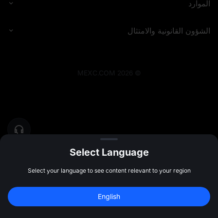
الموارد
الشؤون القانونية والامتثال
MEXC.COM
2026
©
Select Language
Select your language to see content relevant to your region
English
سجل للحصول على بونص بقيمة 
10,000 USDT
اشتراك
47:59:50