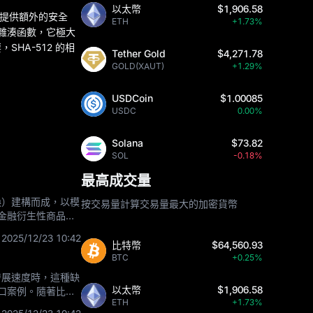
以太幣
$1,906.58
從而提供額外的安全
ETH
+1.73%
密雜湊函數，它極大
HA-512 的相
Tether Gold
$4,271.78
GOLD(XAUT)
+1.29%
USDCoin
$1.00085
USDC
0.00%
Solana
$73.82
SOL
-0.18%
最高成交量
換）建構而成，以模
按交易量計算交易量最大的加密貨幣
金融衍生性商品，
跌期權，且二者
2025/12/23 10:42
比特幣
$64,560.93
BTC
+0.25%
發展速度時，這種缺
以太幣
$1,906.58
口案例。隨著比特
ETH
+1.73%
且在不同司法管