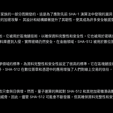
HA-2 家族的一部分而開發的。這是為了應對先前 SHA-1 演算法中發現的漏洞
類型的加密攻擊。 其設計和結構顯著提升了其韌性，使其成為許多安全敏感
。例如，它被用於區塊鏈技術，以確保資料完整性和安全性。它也被用於密
使資料庫遭到入侵，實際密碼仍然安全。在金融領域，SHA-512 被用於數
密碼學領域的標準，為資料完整性和安全性設定了很高的標準。它在區塊鏈
，SHA-512 在數位簽章和憑證中的應用增強了人們對線上交易的信任
性只會與日俱增。然而，量子運算的興起對 SHA-512 和其他加密雜湊
脅。因此，儘管 SHA-512 可能會不斷發展，但其確保資料完整性和