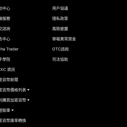
助中心
用戶協議
線服務
隱私政策
交諮詢
風險披露
告中心
舉報異常資金
pha Trader
OTC諮詢
手學院
司法協助
EXC 資訊
密貨幣新聞
密貨幣價格列表
何購買加密貨幣
圈智庫
密貨幣匯率轉換