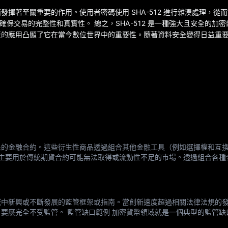
方面發揮著至關重要的作用。使用者密碼使用 SHA-512 進行雜湊處理，
而確保交易的完整性和真實性。 總之，SHA-512 是一種強大且安全的加
應用凸顯了它在當今數位世界中的重要性。隨著資料安全變得日益重要，S
果的金融合約。這些衍生性商品透過組合其他金融工具（例如選擇權和互
貨主要用於傳統期貨合約可能無法取得或流動性不足的市場。透過組合各種
例如，投資者可以買入同一標的資產的看漲期權並賣出同一標的資產的看
域中新興或不斷發展的監管框架或指南。當創新速度超過相關法律法規的
要麼完全不受監管。 監管缺口範例 加密貨幣領域就是一個典型的監管缺
產納入傳統的金融監管框架。這導致加密貨幣的法律地位存在不確定性，