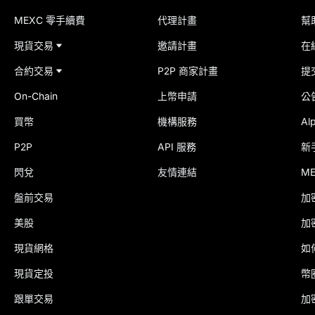
MEXC 零手續費
代理計畫
幫
現貨交易
邀請計畫
在
合約交易
P2P 商家計畫
提
On-Chain
上幣申請
公
買幣
機構服務
Al
P2P
API 服務
新
閃兌
友情連結
M
盤前交易
加
美股
加
現貨網格
如
現貨定投
幣
跟單交易
加