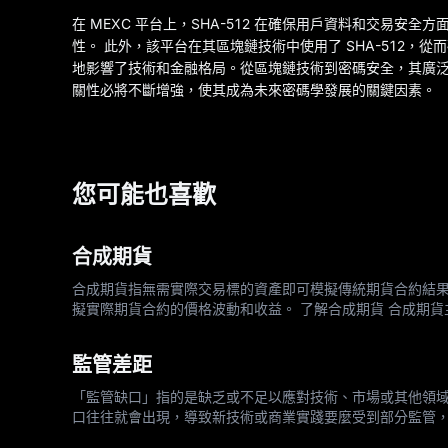
在 MEXC 平台上，SHA-512 在確保用戶資料和交易安全
性。 此外，該平台在其區塊鏈技術中使用了 SHA-512，從
地影響了技術和金融格局。從區塊鏈技術到密碼安全，其廣泛的
關性必將不斷增強，使其成為未來密碼學發展的關鍵因素。
您可能也喜歡
合成期貨
合成期貨指無需實際交易標的資產即可模擬傳統期貨合約結
擬實際期貨合約的價格波動和收益。 了解合成期貨 合成期
投資人可以創造與標準期貨合約收益非常相似的收益結構。
監管差距
「監管缺口」指的是缺乏或不足以應對技術、市場或其他領
口往往就會出現，導致新技術或商業實踐要麼受到部分監管，
幣和以太幣等數位貨幣的普及，監管機構難以將這些新型資