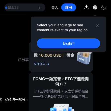
LLY
BLESS
登入
註冊
HEI
CYS
SHOP
Select your language to see
LLY
content relevant to your region
BLESS
HEI
English
CYS
註冊 & 獲得高
達
10,000
USDT
獎金
分享
立即加入
FOMC一錘定音，BTC下週走向
何方？
ETF三週連陽終結，以太坊逆勢吸金
——多空決戰結果已出，點擊查看後
 2）家族的一部分，
市推演