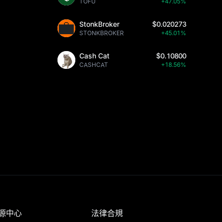
TOFU
+47.05%
StonkBroker
$0.020273
STONKBROKER
+45.01%
Cash Cat
$0.10800
CASHCAT
+18.56%
源中心
法律合規