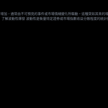
著增加，通常由不可預見的事件或市場情緒變化所驅動。這種突如其來的
 了解波動性爆發 波動性是衡量特定證券或市場指數收益分散程度的統計
就會發生波動性爆發，這通常是對意外新聞或經濟事件的反應。這些事件