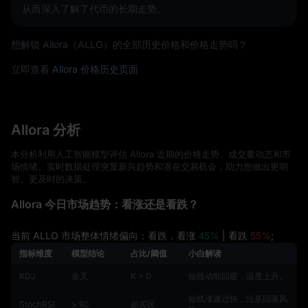
从而深入了解了代币的长期走势。
想解锁 Allora（ALLO）的全部历史价格和价格走势吗？
立即查看
Allora 价格历史页面
Allora 分析
本分析利用人工智能模型评估 Allora 近期的价格走势、成交量动态和市
场情绪。实时数据处理突显新兴趋势和潜在交易机会，助力您做出更明
智、更及时的决策。
Allora 今日市场趋势：看涨还是看跌？
当前 ALLO 市场整体情绪偏向：看跌，看涨
45%
| 看跌
55%
;
指标维度
模型结论
占比/阈值
小白解读
KDJ
金叉
K > D
短线动能回暖，温度上升。
短线涨速过快，注意回落风
StochRSI
> 80
超买区