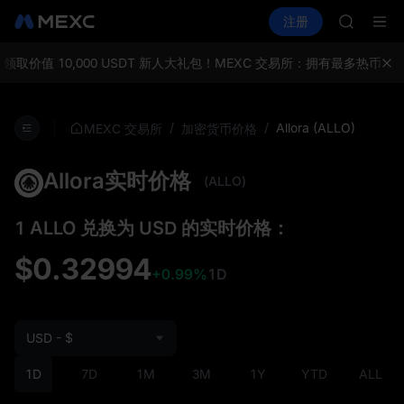
GOLD(X
买币
行情
现货
合约
注册
理财
AAOI
活动
SPCX
SKYAI
UNITRE
领取价值 10,000 USDT 新人大礼包！
MEXC 交易所：拥有最多热币，
SPCX 
GOLD(X
AAOI
/
/
Allora (ALLO)
MEXC 交易所
加密货币价格
SKYAI
UNITRE
Allora实时价格
SPCX 
(ALLO)
1 ALLO 兑换为 USD 的实时价格：
$0.32994
+0.99%
1D
USD - $
1D
7D
1M
3M
1Y
YTD
ALL