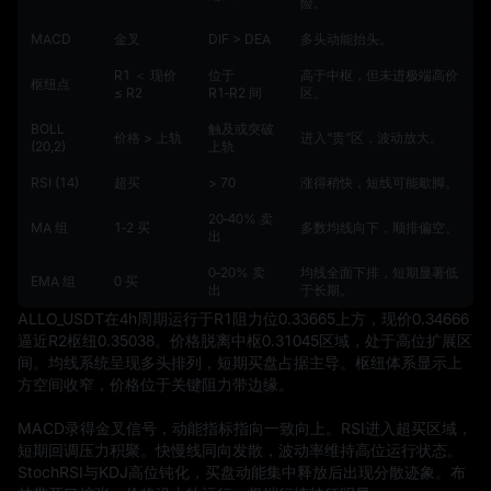
险。
MACD
金叉
DIF > DEA
多头动能抬头。
R1 ＜ 现价
位于
高于中枢，但未进极端高价
枢纽点
≤ R2
R1‑R2 间
区。
BOLL
触及或突破
价格 > 上轨
进入“贵”区，波动放大。
(20,2)
上轨
RSI (14)
超买
> 70
涨得稍快，短线可能歇脚。
20‑40% 卖
MA 组
1‑2 买
多数均线向下，顺排偏空。
出
0‑20% 卖
均线全面下排，短期显著低
EMA 组
0 买
出
于长期。
ALLO_USDT在4h周期运行于R1阻力位0.33665上方，现价0.34666
逼近R2枢纽0.35038。价格脱离中枢0.31045区域，处于高位扩展区
间。均线系统呈现多头排列，短期买盘占据主导。枢纽体系显示上
方空间收窄，价格位于关键阻力带边缘。

MACD录得金叉信号，动能指标指向一致向上。RSI进入超买区域，
短期回调压力积聚。快慢线同向发散，波动率维持高位运行状态。
StochRSI与KDJ高位钝化，买盘动能集中释放后出现分散迹象。布