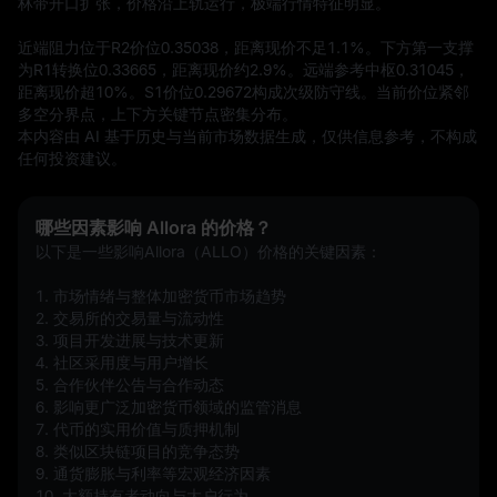
林带开口扩张，价格沿上轨运行，极端行情特征明显。

近端阻力位于R2价位0.35038，距离现价不足1.1%。下方第一支撑
为R1转换位0.33665，距离现价约2.9%。远端参考中枢0.31045，
距离现价超10%。S1价位0.29672构成次级防守线。当前价位紧邻
多空分界点，上下方关键节点密集分布。
本内容由 AI 基于历史与当前市场数据生成，仅供信息参考，不构成
任何投资建议。
哪些因素影响 Allora 的价格？
以下是一些影响Allora（ALLO）价格的关键因素：
1. 市场情绪与整体加密货币市场趋势  
2. 交易所的交易量与流动性  
3. 项目开发进展与技术更新  
4. 社区采用度与用户增长  
5. 合作伙伴公告与合作动态  
6. 影响更广泛加密货币领域的监管消息  
7. 代币的实用价值与质押机制  
8. 类似区块链项目的竞争态势  
9. 通货膨胀与利率等宏观经济因素  
10. 大额持有者动向与大户行为