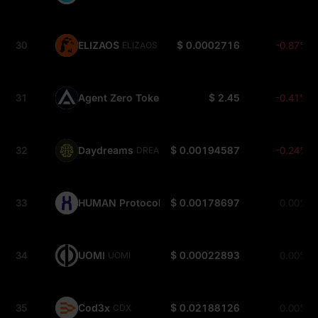
30
ELIZAOS
$ 0.0002716
-0.87%
ELIZAOS
31
Agent Zero Token
$ 2.45
-0.41%
A0T
32
Daydreams
$ 0.00194587
-0.24%
DREAMS
33
HUMAN Protocol
$ 0.00178697
0.00%
HMT
34
UOMI
$ 0.00022893
0.00%
UOMI
35
Cod3x
$ 0.02188126
0.00%
CDX