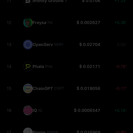
11
Infinity Ground
$ 0.0706
+1.33%
AIN
12
Freysa
$ 0.002627
+0.38%
FAI
13
OpenServ
$ 0.02704
0.00%
SERV
14
Phala
$ 0.02171
-0.78%
PHA
15
ChainGPT
$ 0.019056
-0.17%
CGPT
16
IQ
$ 0.0006547
+0.18%
IQ
17
Pippin
$ 0.016969
-0.85%
PIPPIN