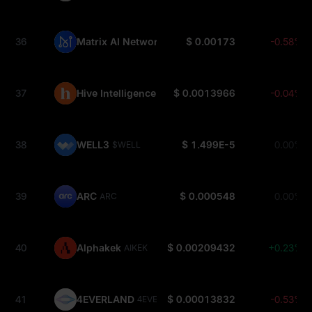
36
Matrix AI Network
$ 0.00173
-0.58%
MAN
37
Hive Intelligence
$ 0.0013966
-0.04%
HINT
38
WELL3
$ 1.499E-5
0.00%
$WELL
39
ARC
$ 0.000548
0.00%
ARC
40
Alphakek
$ 0.00209432
+0.23%
AIKEK
41
4EVERLAND
$ 0.00013832
-0.53%
4EVER