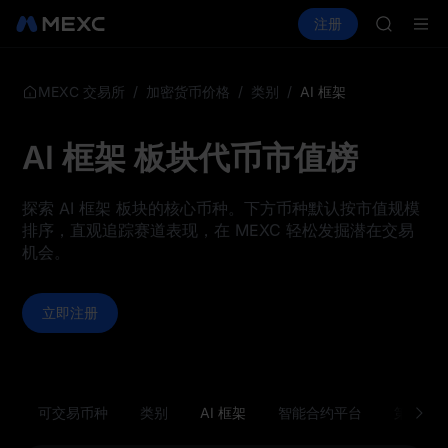
SKYAI
买币
行情
现货
合约
注册
理财
ACE
活动
SPCX
HFT
SPCX
UNITREE
/
/
/
AI 框架
MEXC 交易所
加密货币价格
类别
宇树科技
SKYAI
AI 框架 板块代币市值榜
ACE
HFT
SPCX
探索 AI 框架 板块的核心币种。下方币种默认按市值规模
UNITREE
排序，直观追踪赛道表现，在 MEXC 轻松发掘潜在交易
宇树科技
机会。
立即注册
可交易币种
类别
AI 框架
智能合约平台
第 1 层