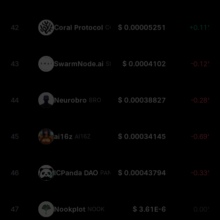
42
Coral Protocol
$ 0.00005251
+0.11%
CORAL
43
SwarmNode.ai
$ 0.0004102
-0.12%
SNAI
44
Neurobro
$ 0.00038827
-0.28%
BRO
45
ai16z
$ 0.00034145
-0.69%
AI16Z
46
ICPanda DAO
$ 0.00043794
-0.33%
PANDA
47
Nookplot
$ 3.61E-6
0.00%
NOOK