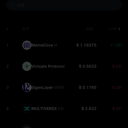
#
货币
价格
1 小时
1
MemeCore
$ 1.16375
+1.06%
M
2
Virtuals Protocol
$ 0.5633
-0.23%
VIRTUAL
3
EigenLayer
$ 0.1785
-0.33%
EIGEN
4
MULTIVERSX
$ 2.622
-6.72%
EGLD