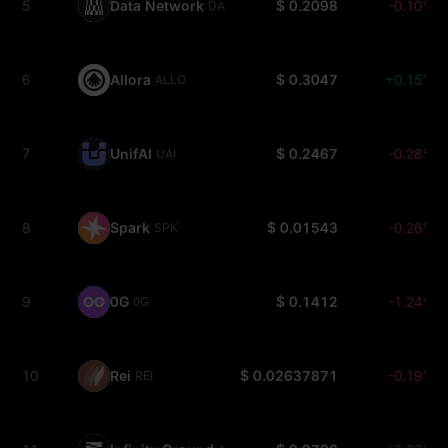
5
Data Network
$ 0.2098
-0.10%
DATA
6
Allora
$ 0.3047
+0.15%
ALLO
7
UnifAI
$ 0.2467
-0.28%
UAI
8
Spark
$ 0.01543
-0.26%
SPK
9
0G
$ 0.1412
-1.24%
0G
10
Rei
$ 0.02637871
-0.19%
REI