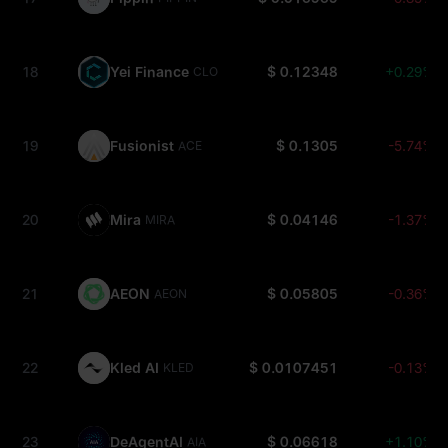
18
Yei Finance
$ 0.12348
+0.29%
CLO
19
Fusionist
$ 0.1305
-5.74%
ACE
20
Mira
$ 0.04146
-1.37%
MIRA
21
AEON
$ 0.05805
-0.36%
AEON
22
Kled AI
$ 0.0107451
-0.13%
KLED
23
DeAgentAI
$ 0.06618
+1.10%
AIA