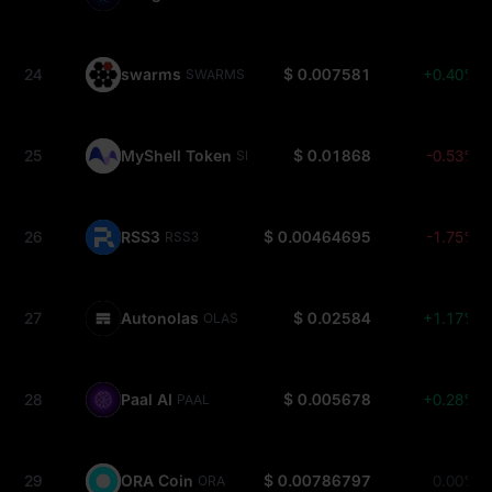
24
swarms
$ 0.007581
+0.40%
SWARMS
25
MyShell Token
$ 0.01868
-0.53%
SHELL
26
RSS3
$ 0.00464695
-1.75%
RSS3
27
Autonolas
$ 0.02584
+1.17%
OLAS
28
Paal AI
$ 0.005678
+0.28%
PAAL
29
ORA Coin
$ 0.00786797
0.00%
ORA