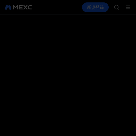
GOLD(X
暗号資産を購入
市場
現物
新規登録
先物取引
AAOI
SPCX
SKYAI
UNITRE
ロックア
GOLD(X
AAOI
SKYAI
UNITRE
ロックア