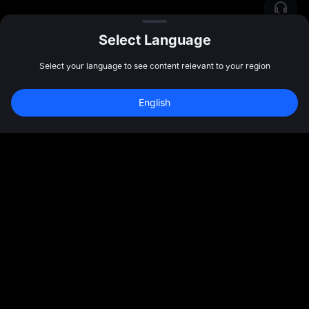
Select Language
Select your language to see content relevant to your region
新規登録して 
10,000 USDT
 の先物ボーナス
English
を受け取ろう
新規登録
47:59:49
コミュニティ
その他
各種情報