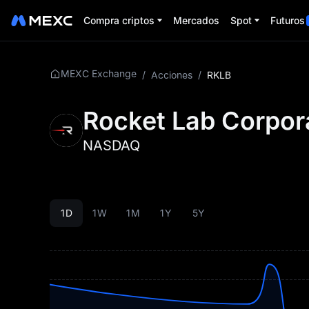
Compra criptos
Mercados
Spot
Futuros
MEXC Exchange
/
Acciones
/
RKLB
Rocket Lab Corpor
NASDAQ
1D
1W
1M
1Y
5Y