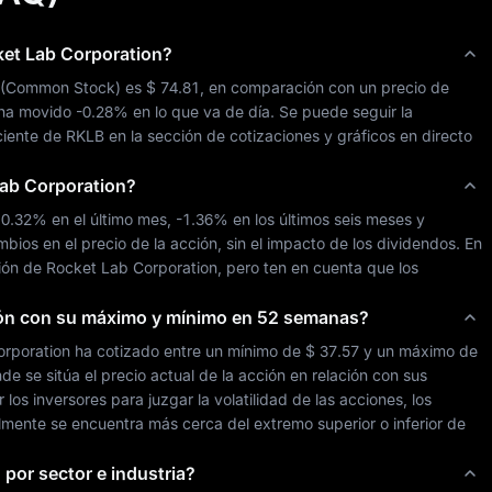
et Lab Corporation
?
 (
Common Stock
) es 
$ 74.81
, en comparación con un precio de 
 ha movido 
-0.28%
 en lo que va de día. Se puede seguir la 
ciente de 
RKLB
 en la sección de cotizaciones y gráficos en directo 
ab Corporation
?
10.32%
 en el último mes, 
-1.36%
 en los últimos seis meses y 
ambios en el precio de la acción, sin el impacto de los dividendos. En 
ión de 
Rocket Lab Corporation
, pero ten en cuenta que los 
ión con su máximo y mínimo en 52 semanas?
orporation
 ha cotizado entre un mínimo de 
$ 37.57
 y un máximo de 
 se sitúa el precio actual de la acción en relación con sus 
os inversores para juzgar la volatilidad de las acciones, los 
lmente se encuentra más cerca del extremo superior o inferior de 
n
por sector e industria?