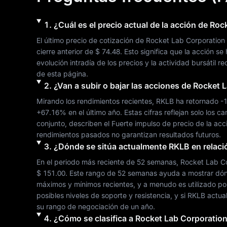
1
.
¿Cuál es el precio actual de la acción de
Rock
El último precio de cotización de 
Rocket Lab Corporation
cierre anterior de 
$ 74.48
. Esto significa que la acción se
evolución intradía de los precios y la actividad bursátil re
de esta página.
2
.
¿Van a subir o bajar las acciones de
Rocket L
Mirando los rendimientos recientes, 
RKLB
 ha retornado 
-
+67.16%
 en el último año. Estas cifras reflejan solo los c
conjunto, describen el 
Fuerte
 impulso de precio de la acc
rendimientos pasados no garantizan resultados futuros.
3
.
¿Dónde se sitúa actualmente
RKLB
en relac
En el periodo más reciente de 52 semanas, 
Rocket Lab C
$ 151.00
. Este rango de 52 semanas ayuda a mostrar dónde
máximos y mínimos recientes, y a menudo es utilizado por l
posibles niveles de soporte y resistencia, y si 
RKLB
 actua
su rango de negociación de un año.
4
.
¿Cómo se clasifica a
Rocket Lab Corporatio