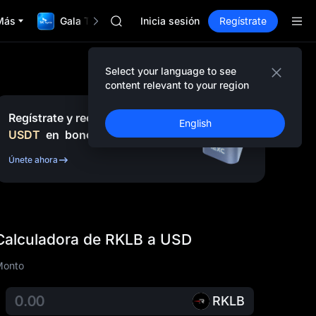
LLY
Más
Gala TradFi de $1,000,000
BLESS
Inicia sesión
Regístrate
HEI
CYS
SHOP
Select your language to see
LLY
content relevant to your region
BLESS
HEI
Regístrate y recibe hasta
10,000
English
CYS
USDT
en
bonos
Únete ahora
Calculadora de RKLB a USD
Monto
RKLB