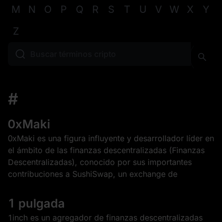
M
N
O
P
Q
R
S
T
U
V
W
X
Y
Z
#
0xMaki
0xMaki es una figura influyente y desarrollador líder en
el ámbito de las finanzas descentralizadas (Finanzas
Descentralizadas), conocido por sus importantes
contribuciones a SushiSwap, un exchange de
1 pulgada
1inch es un agregador de finanzas descentralizadas