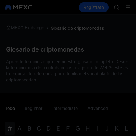
AAOI
Compra criptos
Mercados
Regístrate
Spot
Futuros
SKYAI
Suscripc
SPCX sub
GOLD(X
MEXC Exchange
/
Glosario de criptomonedas
AAOI
SKYAI
Suscripc
Glosario de criptomonedas
SPCX sub
Aprende términos cripto en nuestro glosario completo. Desde
la terminología de blockchain hasta la jerga de Web3: este es
tu recurso de referencia para dominar el vocabulario de las
criptomonedas.
Todo
Beginner
Intermediate
Advanced
#
A
B
C
D
E
F
G
H
I
J
K
L