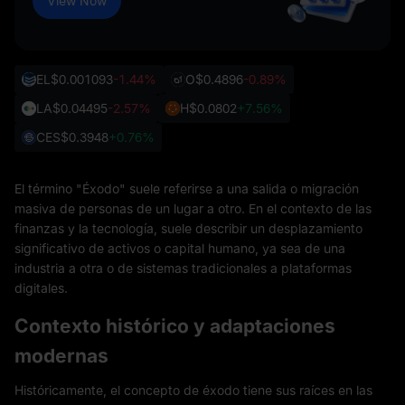
View Now
EL
$0.001093
-1.44%
O
$0.4896
-0.89%
LA
$0.04495
-2.57%
H
$0.0802
+7.56%
CES
$0.3948
+0.76%
El término "Éxodo" suele referirse a una salida o migración
masiva de personas de un lugar a otro. En el contexto de las
finanzas y la tecnología, suele describir un desplazamiento
significativo de activos o capital humano, ya sea de una
industria a otra o de sistemas tradicionales a plataformas
digitales.
Contexto histórico y adaptaciones
modernas
Históricamente, el concepto de éxodo tiene sus raíces en las