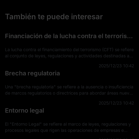
También te puede interesar
Financiación de la lucha contra el terrorismo (FCT)
La lucha contra el financiamiento del terrorismo (CFT) se refiere
al conjunto de leyes, regulaciones y actividades destinadas a
detectar, prevenir e interrumpir el apoyo financiero a
2025/12/23 10:42
actividades terro
Brecha regulatoria
Una "brecha regulatoria" se refiere a la ausencia o insuficiencia
de marcos regulatorios o directrices para abordar áreas nuevas
o en evolución en tecnología, mercados u otros sectores. Esta
2025/12/23 10:42
brecha su
Entorno legal
El "Entorno Legal" se refiere al marco de leyes, regulaciones y
procesos legales que rigen las operaciones de empresas e
individuos dentro de una jurisdicción específica. Este entorno