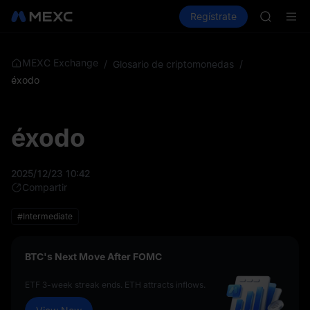
SHOP
Compra criptos
Mercados
Regístrate
Spot
Futuros
LLY
P
BLESS
HEI
CYS
MEXC Exchange
/
Glosario de criptomonedas
/
SHOP
éxodo
LLY
BLESS
HEI
éxodo
CYS
2025/12/23 10:42
Compartir
#Intermediate
BTC's Next Move After FOMC
ETF 3-week streak ends. ETH attracts inflows.