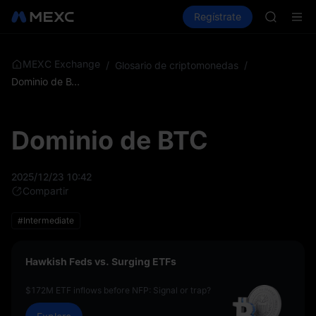
GOLD(X
Compra criptos
Mercados
Regístrate
Spot
Futuros
AAOI
SKYAI
Suscripc
SPCX sub
MEXC Exchange
/
Glosario de criptomonedas
/
GOLD(X
Dominio de BTC
AAOI
SKYAI
Suscripc
Dominio de BTC
SPCX sub
2025/12/23 10:42
Compartir
#Intermediate
Hawkish Feds vs. Surging ETFs
$172M ETF inflows before NFP: Signal or trap?