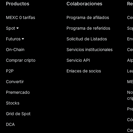
Productos
Colaboraciones
Re
MEXC 0 tarifas
Programa de afiliados
Ce
Spot
Programa de referidos
So
Futuros
Solicitud de Listados
Env
On-Chain
Servicios institucionales
Ce
Comprar cripto
Servicio API
Al
P2P
Enlaces de socios
Le
Convertir
ME
Premercado
No
cr
Stocks
Pre
Grid de Spot
Có
DCA
Ce