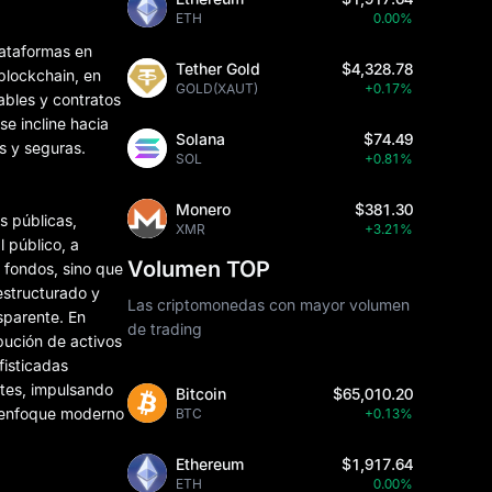
ETH
0.00%
lataformas en
Tether Gold
$4,328.78
 blockchain, en
GOLD(XAUT)
+0.17%
ables y contratos
se incline hacia
Solana
$74.49
s y seguras.
SOL
+0.81%
Monero
$381.30
s públicas,
XMR
+3.21%
l público, a
Volumen TOP
 fondos, sino que
estructurado y
Las criptomonedas con mayor volumen
sparente. En
de trading
ibución de activos
fisticadas
ntes, impulsando
Bitcoin
$65,010.20
l enfoque moderno
BTC
+0.13%
Ethereum
$1,917.64
ETH
0.00%