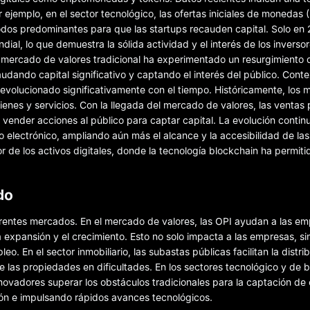
 ejemplo, en el sector tecnológico, las ofertas iniciales de monedas (
os predominantes para que las startups recauden capital. Solo en 
al, lo que demuestra la sólida actividad y el interés de los inversor
 mercado de valores tradicional ha experimentado un resurgimiento d
ando capital significativo y captando el interés del público. Contex
evolucionado significativamente con el tiempo. Históricamente, los
enes y servicios. Con la llegada del mercado de valores, las ventas 
vender acciones al público para captar capital. La evolución continu
 electrónico, ampliando aún más el alcance y la accesibilidad de las
or de los activos digitales, donde la tecnología blockchain ha permit
do
erentes mercados. En el mercado de valores, las OPI ayudan a las em
 la expansión y el crecimiento. Esto no solo impacta a las empresas, s
. En el sector inmobiliario, las subastas públicas facilitan la distrib
e las propiedades en dificultades. En los sectores tecnológico y de b
ovadores superar los obstáculos tradicionales para la captación de c
ón e impulsando rápidos avances tecnológicos.