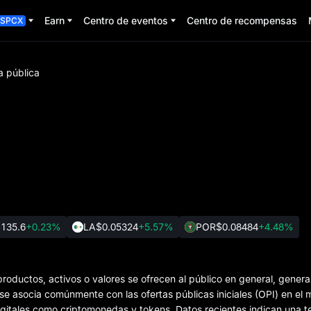
Earn
Centro de eventos
Centro de recompensas
SPCX
a pública
135.6
+0.23%
LA
$0.05324
+5.57%
POR
$0.08484
+4.48%
productos, activos o valores se ofrecen al público en general, gener
se asocia comúnmente con las ofertas públicas iniciales (OPI) en el
 digitales como criptomonedas y tokens. Datos recientes indican una 