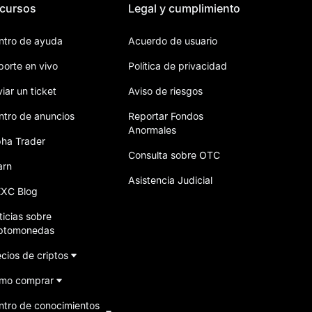
cursos
Legal y cumplimiento
ntro de ayuda
Acuerdo de usuario
porte en vivo
Política de privacidad
iar un ticket
Aviso de riesgos
ntro de anuncios
Reportar Fondos
Anormales
pha Trader
Consulta sobre OTC
arn
Asistencia Judicial
XC Blog
ticias sobre
iptomonedas
cios de criptos
mo comprar
ntro de conocimientos