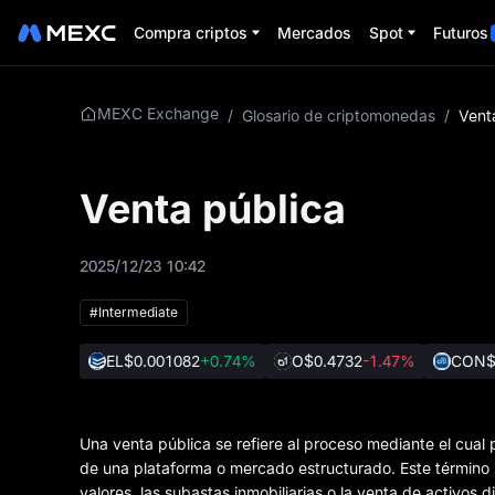
Compra criptos
Mercados
Spot
Futuros
MEXC Exchange
/
Glosario de criptomonedas
/
Vent
Venta pública
2025/12/23 10:42
#Intermediate
EL
$0.001082
+0.74%
O
$0.4732
-1.47%
CON
$
Una venta pública se refiere al proceso mediante el cual 
de una plataforma o mercado estructurado. Este término 
valores, las subastas inmobiliarias o la venta de activos