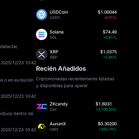
USDCoin
$1.00044
USDC
-0.01%
Solana
$74.49
SOL
+0.81%
 detectar,
XRP
$1.0375
XRP
+0.95%
2025/12/23 10:42
Recién Añadidos
Criptomonedas recientemente listadas
as o en evolución
y disponibles para operar
2025/12/23 10:42
ZKcandy
$1.6031
ZAY
+3,106.20%
ividuos dentro de
AurumX
$0.30200
2025/12/23 10:42
UMX
+350.74%