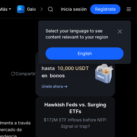
SKYAI
Más
Gala TradFi de $1,000,000
Suscripción mercado 10A
Inicia sesión
Regístrate
SPCX sube pese al lock-up
GOLD(XAU)
AAOI
Select your language to see
SKYAI
content relevant to your region
Suscripción mercado 10A
SPCX sube pese al lock-up
English
Regístrate y recibe
hasta
10,000
USDT
Compartir
en
bonos
Únete ahora
Hawkish Feds vs. Surging
ETFs
$172M ETF inflows before NFP:
almente a través
Signal or trap?
 mercado de
tendencia