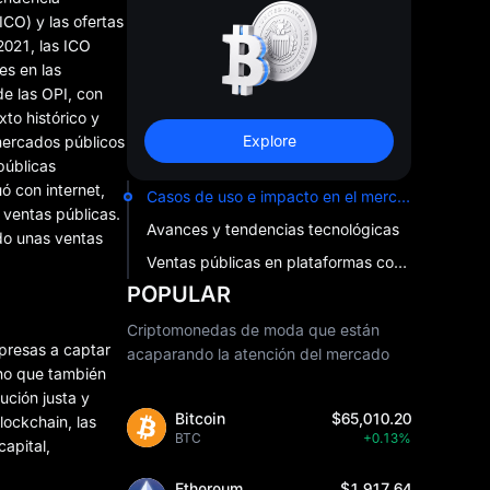
ICO) y las ofertas
2021, las ICO
es en las
e las OPI, con
to histórico y
Explore
 mercados públicos
públicas
ó con internet,
Casos de uso e impacto en el mercado
 ventas públicas.
Avances y tendencias tecnológicas
ido unas ventas
Ventas públicas en plataformas como MEXC
POPULAR
Criptomonedas de moda que están
presas a captar
acaparando la atención del mercado
ino que también
ución justa y
Bitcoin
$65,010.20
lockchain, las
BTC
+0.13%
apital,
Ethereum
$1,917.64