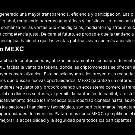
 generado una mayor transparencia, eficiencia y participación. Las p
ión global, rompiendo barreras geográficas y logísticas. La tecnología
confianza en las ventas públicas digitales, mediante registros inmut
a competencia justa. De cara al futuro, es probable que la tendencia 
ecnológica, haciendo que las ventas públicas sean aún más accesible
omo MEXC
ambio de criptomonedas, utilizan ampliamente el concepto de venta
XC facilita la venta de tokens, donde las criptomonedas se ofrecen a
yor comercialización. Esto no solo ayuda a los proyectos a recaudar
ores que buscan nuevas oportunidades. MEXC garantiza un entorno 
ándares regulatorios y proporcionando un ecosistema comercial tran
l en diversos sectores, al permitir la captación de capital, la distr
ficativamente desde los mercados públicos tradicionales hasta las so
n los sectores financiero y tecnológico, son particularmente impacta
as oportunidades de inversión. Plataformas como MEXC ejemplifican e
ejorar la accesibilidad y la seguridad para todos los participantes.