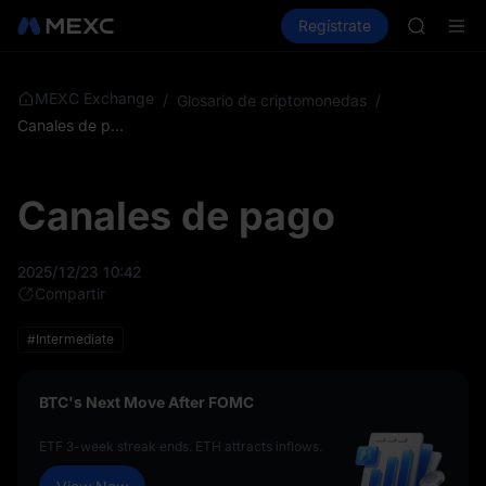
SPCX
Compra criptos
Mercados
Regístrate
Spot
Futuros
HEI
P
NVDA
UNITREE
Futuro de
MEXC Exchange
/
Glosario de criptomonedas
/
BLESS
Canales de pago
SPCX
HEI
NVDA
Canales de pago
UNITREE
Futuro de
2025/12/23 10:42
Compartir
#Intermediate
BTC's Next Move After FOMC
ETF 3-week streak ends. ETH attracts inflows.