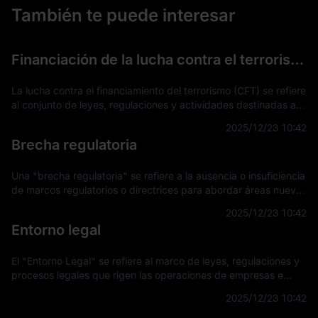
También te puede interesar
Financiación de la lucha contra el terrorismo (FCT)
La lucha contra el financiamiento del terrorismo (CFT) se refiere
al conjunto de leyes, regulaciones y actividades destinadas a
detectar, prevenir e interrumpir el apoyo financiero a
2025/12/23 10:42
actividades terro
Brecha regulatoria
Una "brecha regulatoria" se refiere a la ausencia o insuficiencia
de marcos regulatorios o directrices para abordar áreas nuevas
o en evolución en tecnología, mercados u otros sectores. Esta
2025/12/23 10:42
brecha su
Entorno legal
El "Entorno Legal" se refiere al marco de leyes, regulaciones y
procesos legales que rigen las operaciones de empresas e
individuos dentro de una jurisdicción específica. Este entorno
2025/12/23 10:42
influye en la fo