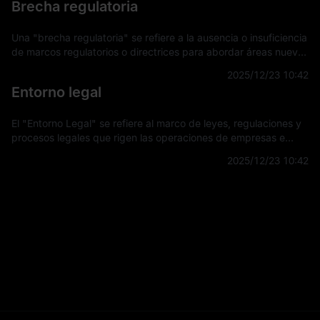
Brecha regulatoria
Una "brecha regulatoria" se refiere a la ausencia o insuficiencia
de marcos regulatorios o directrices para abordar áreas nuevas
o en evolución en tecnología, mercados u otros sectores. Esta
2025/12/23 10:42
brecha su
Entorno legal
El "Entorno Legal" se refiere al marco de leyes, regulaciones y
procesos legales que rigen las operaciones de empresas e
individuos dentro de una jurisdicción específica. Este entorno
2025/12/23 10:42
influye en la fo