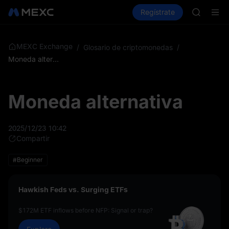
GOLD(X
Compra criptos
Mercados
Regístrate
Spot
Futuros
AAOI
SKYAI
Suscripc
SPCX sub
MEXC Exchange
/
Glosario de criptomonedas
/
GOLD(X
Moneda alternativa
AAOI
SKYAI
Suscripc
Moneda alternativa
SPCX sub
2025/12/23 10:42
Compartir
#Beginner
Hawkish Feds vs. Surging ETFs
$172M ETF inflows before NFP: Signal or trap?